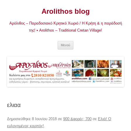
Μετάβαση
σε
Arolithos blog
περιεχόμενο
Αρόλιθος – Παραδοσιακό Κρητικό Χωριό / Η Κρήτη & η παράδοσή
της! • Arolithos – Traditional Cretan Village!
Μενού
ελιαα
Δημοσιεύθηκε
8 Ιουνίου 2018
σε
900 &φορές; 700
σε
Ελιά! Ο
ευλογημένος καρπός!
.