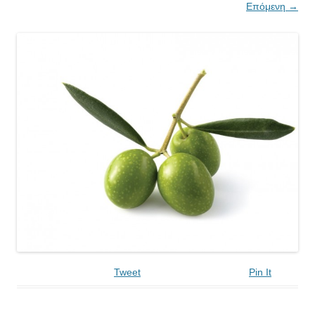
Επόμενη →
Tweet
Pin It