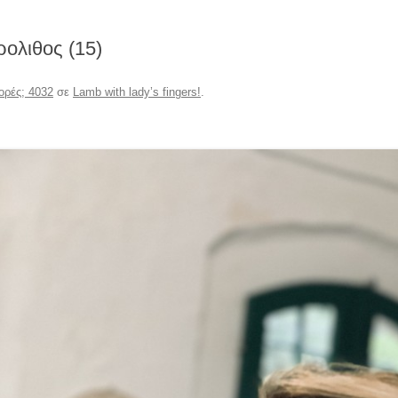
ρολιθος (15)
ορές; 4032
σε
Lamb with lady’s fingers!
.