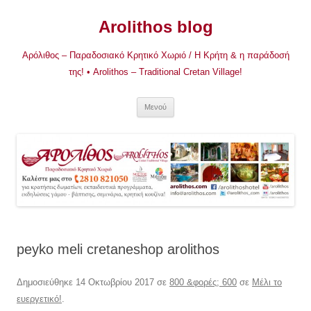
Μετάβαση
σε
Arolithos blog
περιεχόμενο
Αρόλιθος – Παραδοσιακό Κρητικό Χωριό / Η Κρήτη & η παράδοσή
της! • Arolithos – Traditional Cretan Village!
Μενού
peyko meli cretaneshop arolithos
Δημοσιεύθηκε
14 Οκτωβρίου 2017
σε
800 &φορές; 600
σε
Μέλι το
ευεργετικό!
.