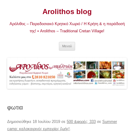
Μετάβαση
σε
Arolithos blog
περιεχόμενο
Αρόλιθος – Παραδοσιακό Κρητικό Χωριό / Η Κρήτη & η παράδοσή
της! • Arolithos – Traditional Cretan Village!
Μενού
φωτια
Δημοσιεύθηκε
18 Ιουλίου 2019
σε
500 &φορές; 333
σε
Summer
camp: καλοκαιρινές εμπειρίες ζωής!
.