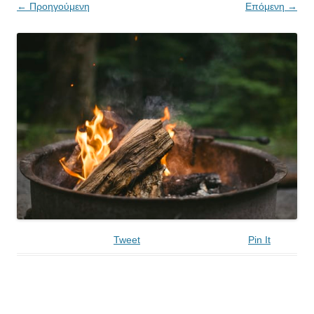
← Προηγούμενη
Επόμενη →
Tweet
Pin It