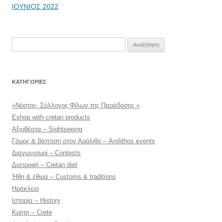
ΙΟΥΝΙΟΣ 2022
Αναζήτηση
για:
KΑΤΗΓΟΡΊΕΣ
«Νόστος- Σύλλογος Φίλων της Παράδοσης »
Eshop with cretan products
Αξιοθέατα – Sightseeing
Γάμος & βάπτιση στον Αρόλιθο – Arolithos events
Διαγωνισμοί – Contests
Διατροφή – Cretan diet
Ήθη & έθιμα – Customs & traditions
Ηράκλειο
Ιστορία – History
Κρήτη – Crete