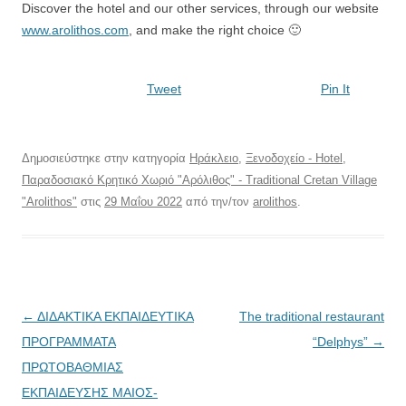
Discover the hotel and our other services, through our website
www.arolithos.com
, and make the right choice 🙂
Tweet
Pin It
Δημοσιεύστηκε στην κατηγορία
Ηράκλειο
,
Ξενοδοχείο - Hotel
,
Παραδοσιακό Κρητικό Χωριό "Αρόλιθος" - Traditional Cretan Village
"Arolithos"
στις
29 Μαΐου 2022
από την/τον
arolithos
.
Πλοήγηση
←
ΔΙΔΑΚΤΙΚΑ ΕΚΠΑΙΔΕΥΤΙΚΑ
The traditional restaurant
άρθρων
ΠΡΟΓΡΑΜΜΑΤΑ
“Delphys”
→
ΠΡΩΤΟΒΑΘΜΙΑΣ
ΕΚΠΑΙΔΕΥΣΗΣ ΜΑΙΟΣ-