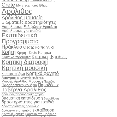
cretaneshop.gr
Crete
My cretan diet
Έθιμα
Αρόλιθος
Αρόλιθος μουσείο
Βιωματικές Δραστηριότητες
Εκδηλώσεις
Εκδηλώσεις Ηράκλειο
Εκδηλώσεις για παιδιά
Εκπαιδευτικά
Προγράμματα
Ηράκλειο
Θεατρικό παιχνίδι
Κρήτη
Κρητικά
Κρήτη - Crete
Κρητικές βραδιες
Κρητικά προϊόντα
Κρητική διατροφή
Κρητική μουσική
Κρητικό φαγητό
Κρητική ταβέρνα
Λαογραφία
Μουσεία Ηράκλειο
Μουσική
Μουσείο Αρόλιθος
Παράδοση
Παραδόσεις
Παραδοσιακή κουζίνα
Ταβέρνα Αρόλιθος
αρολιθος παραδοσιακό χωριό
βιωματική εκπαίδευση
διασκέδαση
δραστηριότητες για παιδιά
δραστηριότητες ηράκλειο
εκπαίδευση
δρώμενο για παιδιά
ζωντανή κρητική μουσική στο Ηράκλειο