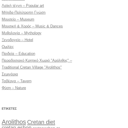
Λαϊκή τέχνη – Popular art
Μήτιδα-Πολύτροπη Γνώση
Μουσείο – Museum
Μουσική & Χορός – Music & Dances
Μυθολογία – Mythology
Ξενοδοχείο – Hotel
Ομιλίες
Παιδεία – Education
Παραδοσιακό Κρητικό Χωριό "Αρόλιθος" –
Traditional Cretan Village "Arolithos"
Σεμινάρια
Ταβέρνα – Tavern
Φύση – Nature
ΕΤΙΚΈΤΕΣ
Arolithos
Cretan diet
cretan eshop