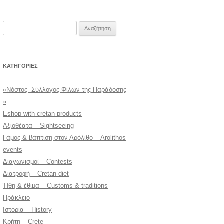
Αναζήτηση
για:
KΑΤΗΓΟΡΊΕΣ
«Νόστος- Σύλλογος Φίλων της Παράδοσης
»
Eshop with cretan products
Αξιοθέατα – Sightseeing
Γάμος & βάπτιση στον Αρόλιθο – Arolithos
events
Διαγωνισμοί – Contests
Διατροφή – Cretan diet
Ήθη & έθιμα – Customs & traditions
Ηράκλειο
Ιστορία – History
Κρήτη – Crete