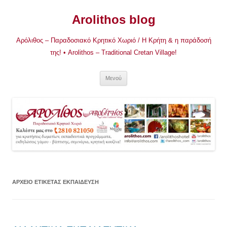
Μετάβαση
σε
Arolithos blog
περιεχόμενο
Αρόλιθος – Παραδοσιακό Κρητικό Χωριό / Η Κρήτη & η παράδοσή
της! • Arolithos – Traditional Cretan Village!
Μενού
ΑΡΧΕΊΟ ΕΤΙΚΈΤΑΣ
ΕΚΠΑΊΔΕΥΣΗ