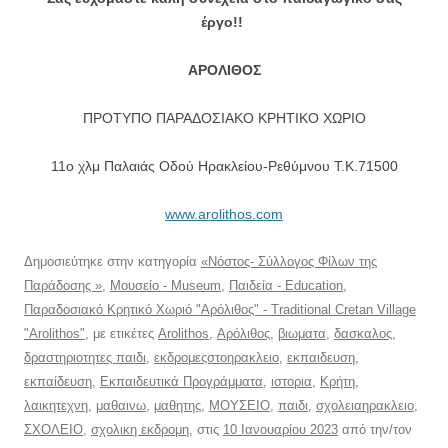
έργο!!
ΑΡΟΛΙΘΟΣ
ΠΡΟΤΥΠΟ ΠΑΡΑΔΟΣΙΑΚΟ ΚΡΗΤΙΚΟ ΧΩΡΙΟ
11ο χλμ Παλαιάς Οδού Ηρακλείου-Ρεθύμνου T.K.71500
www.arolithos.com
Δημοσιεύτηκε στην κατηγορία
«Νόστος- Σύλλογος Φίλων της
Παράδοσης »
,
Μουσείο - Museum
,
Παιδεία - Education
,
Παραδοσιακό Κρητικό Χωριό "Αρόλιθος" - Traditional Cretan Village
"Arolithos"
, με ετικέτες
Arolithos
,
Αρόλιθος
,
βιωματα
,
δασκαλος
,
δραστηριοτητες παιδι
,
εκδρομεςστοηρακλειο
,
εκπαιδευση
,
εκπαίδευση
,
Εκπαιδευτικά Προγράμματα
,
ιστορια
,
Κρήτη
,
λαικητεχνη
,
μαθαινω
,
μαθητης
,
ΜΟΥΣΕΙΟ
,
παιδι
,
σχολειαηρακλειο
,
ΣΧΟΛΕΙΟ
,
σχολικη εκδρομη
, στις
10 Ιανουαρίου 2023
από την/τον