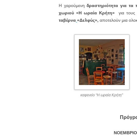
Η χαρούμενη
δραστηριότητα για τα 
χωριού
«Η ωραία Κρήτη»
για τους 
ταβέρνα
«Δελφύς»,
αποτελούν μια ολο
καφενείο “Η ωραία Κρήτη”
Πρόγρ
ΝΟΕΜΒΡΙΟΣ