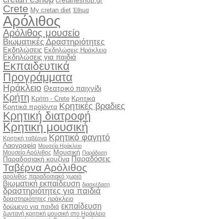
cretaneshop.gr
Crete
My cretan diet
Έθιμα
Αρόλιθος
Αρόλιθος μουσείο
Βιωματικές Δραστηριότητες
Εκδηλώσεις
Εκδηλώσεις Ηράκλειο
Εκδηλώσεις για παιδιά
Εκπαιδευτικά
Προγράμματα
Ηράκλειο
Θεατρικό παιχνίδι
Κρήτη
Κρητικά
Κρήτη - Crete
Κρητικές βραδιες
Κρητικά προϊόντα
Κρητική διατροφή
Κρητική μουσική
Κρητικό φαγητό
Κρητική ταβέρνα
Λαογραφία
Μουσεία Ηράκλειο
Μουσική
Μουσείο Αρόλιθος
Παράδοση
Παραδόσεις
Παραδοσιακή κουζίνα
Ταβέρνα Αρόλιθος
αρολιθος παραδοσιακό χωριό
βιωματική εκπαίδευση
διασκέδαση
δραστηριότητες για παιδιά
δραστηριότητες ηράκλειο
εκπαίδευση
δρώμενο για παιδιά
ζωντανή κρητική μουσική στο Ηράκλειο