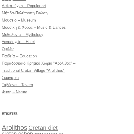
Λαϊκή τέχνη – Popular art
Μήτιδα-Πολύτροπη Γνώση
Μουσείο – Museum
Μουσική & Χορός – Music & Dances
Μυθολογία – Mythology
Ξενοδοχείο – Hotel
Ομιλίες
Παιδεία – Education
Παραδοσιακό Κρητικό Χωριό "Αρόλιθος" –
Traditional Cretan Village "Arolithos"
Σεμινάρια
Ταβέρνα – Tavern
Φύση – Nature
ΕΤΙΚΈΤΕΣ
Arolithos
Cretan diet
cretan eshop