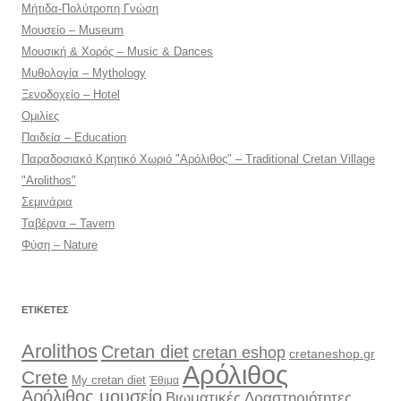
Μήτιδα-Πολύτροπη Γνώση
Μουσείο – Museum
Μουσική & Χορός – Music & Dances
Μυθολογία – Mythology
Ξενοδοχείο – Hotel
Ομιλίες
Παιδεία – Education
Παραδοσιακό Κρητικό Χωριό "Αρόλιθος" – Traditional Cretan Village
"Arolithos"
Σεμινάρια
Ταβέρνα – Tavern
Φύση – Nature
ΕΤΙΚΈΤΕΣ
Arolithos
Cretan diet
cretan eshop
cretaneshop.gr
Αρόλιθος
Crete
My cretan diet
Έθιμα
Αρόλιθος μουσείο
Βιωματικές Δραστηριότητες