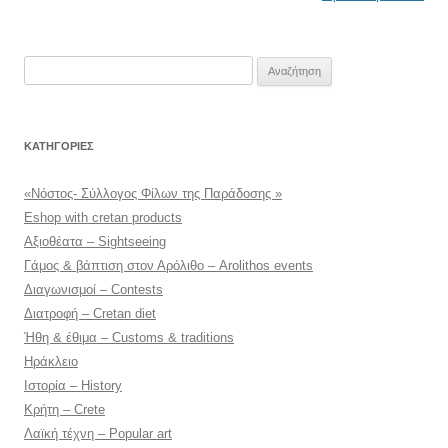
Αναζήτηση
για:
KΑΤΗΓΟΡΊΕΣ
«Νόστος- Σύλλογος Φίλων της Παράδοσης »
Eshop with cretan products
Αξιοθέατα – Sightseeing
Γάμος & βάπτιση στον Αρόλιθο – Arolithos events
Διαγωνισμοί – Contests
Διατροφή – Cretan diet
Ήθη & έθιμα – Customs & traditions
Ηράκλειο
Ιστορία – History
Κρήτη – Crete
Λαϊκή τέχνη – Popular art