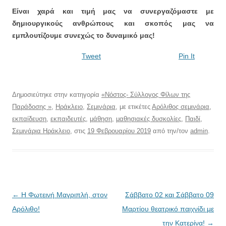
Είναι χαρά και τιμή μας να συνεργαζόμαστε με
δημιουργικούς ανθρώπους και σκοπός μας να
εμπλουτίζουμε συνεχώς το δυναμικό μας!
Tweet
Pin It
Δημοσιεύτηκε στην κατηγορία
«Νόστος- Σύλλογος Φίλων της
Παράδοσης »
,
Ηράκλειο
,
Σεμινάρια
, με ετικέτες
Αρόλιθος σεμινάρια
,
εκπαίδευση
,
εκπαιδευτές
,
μάθηση
,
μαθησιακές δυσκολίες
,
Παιδί
,
Σεμινάρια Ηράκλειο
, στις
19 Φεβρουαρίου 2019
από την/τον
admin
.
Πλοήγηση
←
Η Φωτεινή Μαγριπλή, στον
Σάββατο 02 και Σάββατο 09
άρθρων
Αρόλιθο!
Μαρτίου θεατρικό παιχνίδι με
την Κατερίνα!
→