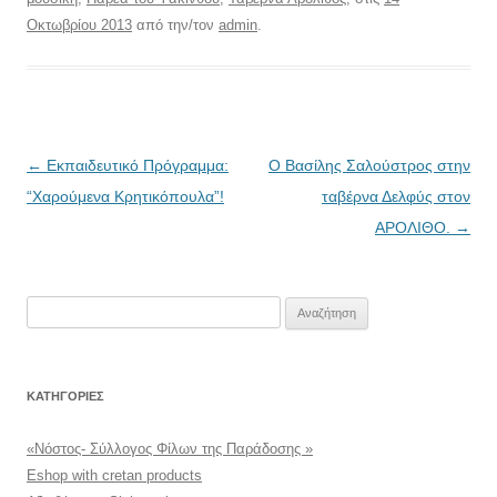
Οκτωβρίου 2013
από την/τον
admin
.
Πλοήγηση
←
Εκπαιδευτικό Πρόγραμμα:
Ο Βασίλης Σαλούστρος στην
άρθρων
“Χαρούμενα Κρητικόπουλα”!
ταβέρνα Δελφύς στον
ΑΡΟΛΙΘΟ.
→
Αναζήτηση
για:
KΑΤΗΓΟΡΊΕΣ
«Νόστος- Σύλλογος Φίλων της Παράδοσης »
Eshop with cretan products