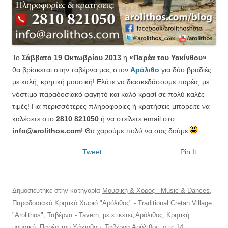
Το
Σάββατο 19 Οκτωβρίου 2013
η
«Παρέα του Υακίνθου»
θα βρίσκεται στην ταβέρνα μας στον
Αρόλιθο
για δύο βραδιές
με καλή, κρητική μουσική! Ελάτε να διασκεδάσουμε παρέα, με
νόστιμο παραδοσιακό φαγητό και καλό κρασί σε πολύ καλές
τιμές!
Για περισσότερες πληροφορίες ή κρατήσεις μπορείτε να
καλέσετε στο
2810 821050
ή να στείλετε email στο
info@arolithos.com
! Θα χαρούμε πολύ να σας δούμε
Tweet
Pin It
Δημοσιεύτηκε στην κατηγορία
Μουσική & Χορός - Music & Dances
,
Παραδοσιακό Κρητικό Χωριό "Αρόλιθος" - Traditional Cretan Village
"Arolithos"
,
Ταβέρνα - Tavern
, με ετικέτες
Αρόλιθος
,
Κρητική
μουσική
,
Παρέα του Υάκινθου
,
Ταβέρνα Αρόλιθος
, στις
14