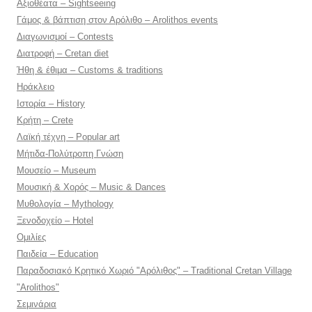
Αξιοθέατα – Sightseeing
Γάμος & βάπτιση στον Αρόλιθο – Arolithos events
Διαγωνισμοί – Contests
Διατροφή – Cretan diet
Ήθη & έθιμα – Customs & traditions
Ηράκλειο
Ιστορία – History
Κρήτη – Crete
Λαϊκή τέχνη – Popular art
Μήτιδα-Πολύτροπη Γνώση
Μουσείο – Museum
Μουσική & Χορός – Music & Dances
Μυθολογία – Mythology
Ξενοδοχείο – Hotel
Ομιλίες
Παιδεία – Education
Παραδοσιακό Κρητικό Χωριό "Αρόλιθος" – Traditional Cretan Village
"Arolithos"
Σεμινάρια