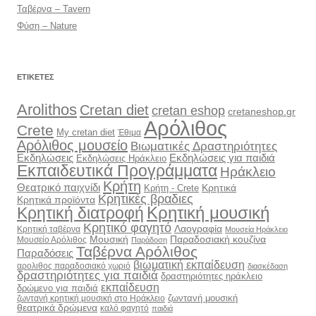
Ταβέρνα – Tavern
Φύση – Nature
ΕΤΙΚΈΤΕΣ
Arolithos
Cretan diet
cretan eshop
cretaneshop.gr
Αρόλιθος
Crete
My cretan diet
Έθιμα
Αρόλιθος μουσείο
Βιωματικές Δραστηριότητες
Εκδηλώσεις
Εκδηλώσεις για παιδιά
Εκδηλώσεις Ηράκλειο
Εκπαιδευτικά Προγράμματα
Ηράκλειο
Κρήτη
Θεατρικό παιχνίδι
Κρητικά
Κρήτη - Crete
Κρητικές βραδιες
Κρητικά προϊόντα
Κρητική διατροφή
Κρητική μουσική
Κρητικό φαγητό
Λαογραφία
Κρητική ταβέρνα
Μουσεία Ηράκλειο
Μουσική
Παραδοσιακή κουζίνα
Μουσείο Αρόλιθος
Παράδοση
Ταβέρνα Αρόλιθος
Παραδόσεις
βιωματική εκπαίδευση
αρολιθος παραδοσιακό χωριό
διασκέδαση
δραστηριότητες για παιδιά
δραστηριότητες ηράκλειο
εκπαίδευση
δρώμενο για παιδιά
ζωντανή μουσική
ζωντανή κρητική μουσική στο Ηράκλειο
θεατρικά δρώμενα
καλό φαγητό
παιδιά