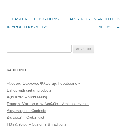
Πλοήγηση
←
EASTER CELEBRATIONS
“HAPPY KIDS” IN AROLITHOS
άρθρων
IN AROLITHOS VILLAGE
VILLAGE
→
Αναζήτηση
για:
KΑΤΗΓΟΡΊΕΣ
«Νόστος- Σύλλογος Φίλων της Παράδοσης »
Eshop with cretan products
Αξιοθέατα – Sightseeing
Γάμος & βάπτιση στον Αρόλιθο – Arolithos events
Διαγωνισμοί – Contests
Διατροφή – Cretan diet
Ήθη & έθιμα – Customs & traditions