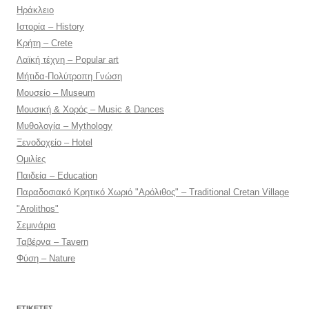
Ηράκλειο
Ιστορία – History
Κρήτη – Crete
Λαϊκή τέχνη – Popular art
Μήτιδα-Πολύτροπη Γνώση
Μουσείο – Museum
Μουσική & Χορός – Music & Dances
Μυθολογία – Mythology
Ξενοδοχείο – Hotel
Ομιλίες
Παιδεία – Education
Παραδοσιακό Κρητικό Χωριό "Αρόλιθος" – Traditional Cretan Village
"Arolithos"
Σεμινάρια
Ταβέρνα – Tavern
Φύση – Nature
ΕΤΙΚΈΤΕΣ