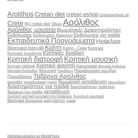
Arolithos
Cretan diet
cretan eshop
cretaneshop.gr
Αρόλιθος
Crete
My cretan diet
Έθιμα
Αρόλιθος μουσείο
Βιωματικές Δραστηριότητες
Εκδηλώσεις
Εκδηλώσεις για παιδιά
Εκδηλώσεις Ηράκλειο
Εκπαιδευτικά Προγράμματα
Ηράκλειο
Κρήτη
Θεατρικό παιχνίδι
Κρητικά
Κρήτη - Crete
Κρητικές βραδιες
Κρητικά προϊόντα
Κρητική διατροφή
Κρητική μουσική
Κρητικό φαγητό
Λαογραφία
Κρητική ταβέρνα
Μουσεία Ηράκλειο
Μουσική
Παραδοσιακή κουζίνα
Μουσείο Αρόλιθος
Παράδοση
Ταβέρνα Αρόλιθος
Παραδόσεις
βιωματική εκπαίδευση
αρολιθος παραδοσιακό χωριό
διασκέδαση
δραστηριότητες για παιδιά
δραστηριότητες ηράκλειο
εκπαίδευση
δρώμενο για παιδιά
ζωντανή μουσική
ζωντανή κρητική μουσική στο Ηράκλειο
θεατρικά δρώμενα
καλό φαγητό
παιδιά
Κατασκευασμένο με WordPress