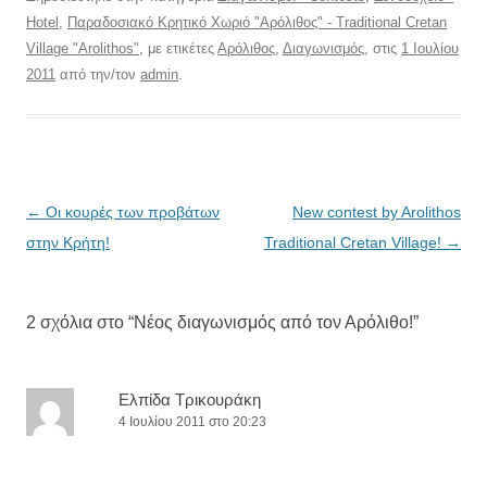
Hotel
,
Παραδοσιακό Κρητικό Χωριό "Αρόλιθος" - Traditional Cretan
Village "Arolithos"
, με ετικέτες
Αρόλιθος
,
Διαγωνισμός
, στις
1 Ιουλίου
2011
από την/τον
admin
.
Πλοήγηση
←
Οι κουρές των προβάτων
New contest by Arolithos
άρθρων
στην Κρήτη!
Traditional Cretan Village!
→
2 σχόλια στο “
Νέος διαγωνισμός από τον Αρόλιθο!
”
Eλπίδα Τρικουράκη
4 Ιουλίου 2011 στο 20:23