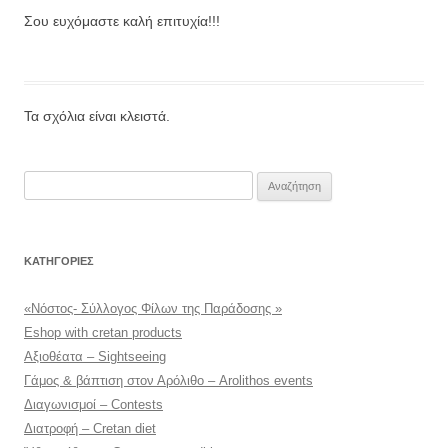
Σου ευχόμαστε καλή επιτυχία!!!
Τα σχόλια είναι κλειστά.
Αναζήτηση
για:
KΑΤΗΓΟΡΊΕΣ
«Νόστος- Σύλλογος Φίλων της Παράδοσης »
Eshop with cretan products
Αξιοθέατα – Sightseeing
Γάμος & βάπτιση στον Αρόλιθο – Arolithos events
Διαγωνισμοί – Contests
Διατροφή – Cretan diet