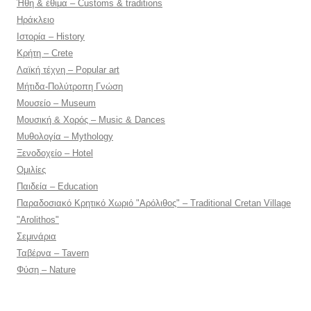
Ήθη & έθιμα – Customs & traditions
Ηράκλειο
Ιστορία – History
Κρήτη – Crete
Λαϊκή τέχνη – Popular art
Μήτιδα-Πολύτροπη Γνώση
Μουσείο – Museum
Μουσική & Χορός – Music & Dances
Μυθολογία – Mythology
Ξενοδοχείο – Hotel
Ομιλίες
Παιδεία – Education
Παραδοσιακό Κρητικό Χωριό "Αρόλιθος" – Traditional Cretan Village
"Arolithos"
Σεμινάρια
Ταβέρνα – Tavern
Φύση – Nature