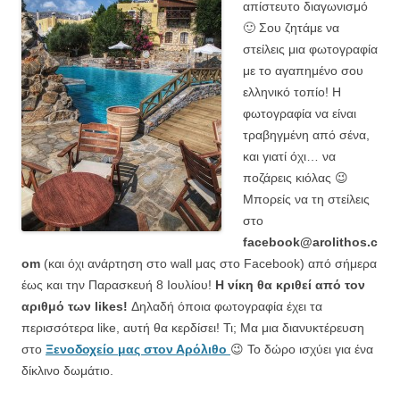
απίστευτο διαγωνισμό
🙂 Σου ζητάμε να
στείλεις μια φωτογραφία
με το αγαπημένο σου
ελληνικό τοπίο! Η
φωτογραφία να είναι
τραβηγμένη από σένα,
και γιατί όχι… να
ποζάρεις κιόλας 😉
Μπορείς να τη στείλεις
στο
facebook@arolithos.c
om
(και όχι ανάρτηση στο wall μας στο Facebook) από σήμερα
έως και την Παρασκευή 8 Ιουλίου!
Η νίκη θα κριθεί από τον
αριθμό των likes!
Δηλαδή όποια φωτογραφία έχει τα
περισσότερα like, αυτή θα κερδίσει! Τι; Μα μια διανυκτέρευση
στο
Ξενοδοχείο μας στον Αρόλιθο
😉 Το δώρο ισχύει για ένα
δίκλινο δωμάτιο.