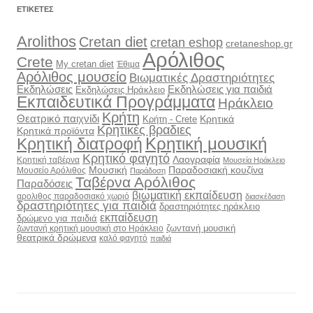
ΕΤΙΚΈΤΕΣ
Arolithos
Cretan diet
cretan eshop
cretaneshop.gr
Αρόλιθος
Crete
My cretan diet
Έθιμα
Αρόλιθος μουσείο
Βιωματικές Δραστηριότητες
Εκδηλώσεις
Εκδηλώσεις για παιδιά
Εκδηλώσεις Ηράκλειο
Εκπαιδευτικά Προγράμματα
Ηράκλειο
Κρήτη
Θεατρικό παιχνίδι
Κρητικά
Κρήτη - Crete
Κρητικές βραδιες
Κρητικά προϊόντα
Κρητική διατροφή
Κρητική μουσική
Κρητικό φαγητό
Λαογραφία
Κρητική ταβέρνα
Μουσεία Ηράκλειο
Μουσική
Παραδοσιακή κουζίνα
Μουσείο Αρόλιθος
Παράδοση
Ταβέρνα Αρόλιθος
Παραδόσεις
βιωματική εκπαίδευση
αρολιθος παραδοσιακό χωριό
διασκέδαση
δραστηριότητες για παιδιά
δραστηριότητες ηράκλειο
εκπαίδευση
δρώμενο για παιδιά
ζωντανή μουσική
ζωντανή κρητική μουσική στο Ηράκλειο
θεατρικά δρώμενα
καλό φαγητό
παιδιά