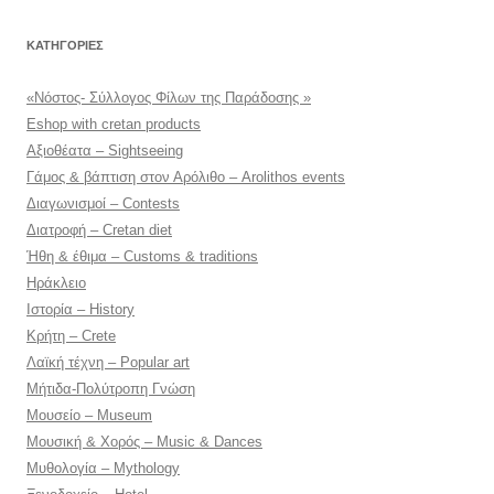
KΑΤΗΓΟΡΊΕΣ
«Νόστος- Σύλλογος Φίλων της Παράδοσης »
Eshop with cretan products
Αξιοθέατα – Sightseeing
Γάμος & βάπτιση στον Αρόλιθο – Arolithos events
Διαγωνισμοί – Contests
Διατροφή – Cretan diet
Ήθη & έθιμα – Customs & traditions
Ηράκλειο
Ιστορία – History
Κρήτη – Crete
Λαϊκή τέχνη – Popular art
Μήτιδα-Πολύτροπη Γνώση
Μουσείο – Museum
Μουσική & Χορός – Music & Dances
Μυθολογία – Mythology