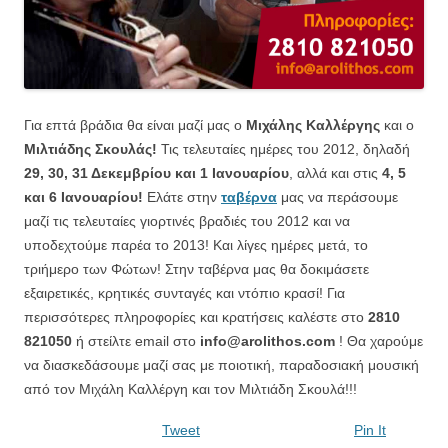
Για επτά βράδια θα είναι μαζί μας ο
Μιχάλης Καλλέργης
και ο
Μιλτιάδης Σκουλάς!
Τις τελευταίες ημέρες του 2012, δηλαδή
29, 30, 31 Δεκεμβρίου και 1 Ιανουαρίου
, αλλά και στις
4, 5
και 6 Ιανουαρίου!
Ελάτε στην
ταβέρνα
μας να περάσουμε
μαζί τις τελευταίες γιορτινές βραδιές του 2012 και να
υποδεχτούμε παρέα το 2013! Και λίγες ημέρες μετά, το
τριήμερο των Φώτων!
Στην ταβέρνα μας θα δοκιμάσετε
εξαιρετικές, κρητικές συνταγές και ντόπιο κρασί! Για
περισσότερες πληροφορίες και κρατήσεις καλέστε στο
2810
821050
ή στείλτε email στο
info@arolithos.com
! Θα χαρούμε
να διασκεδάσουμε μαζί σας με ποιοτική, παραδοσιακή μουσική
από τον Μιχάλη Καλλέργη και τον Μιλτιάδη Σκουλά!!!
Tweet
Pin It