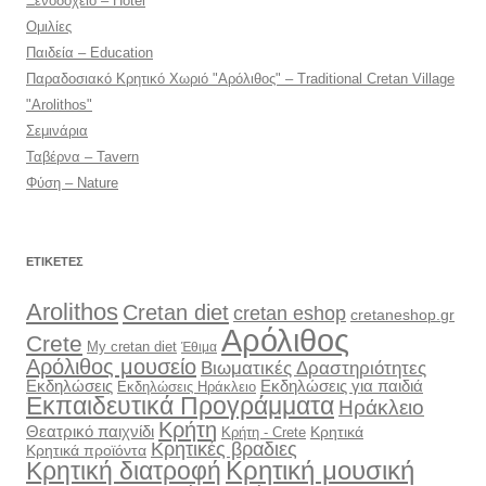
Ξενοδοχείο – Hotel
Ομιλίες
Παιδεία – Education
Παραδοσιακό Κρητικό Χωριό "Αρόλιθος" – Traditional Cretan Village
"Arolithos"
Σεμινάρια
Ταβέρνα – Tavern
Φύση – Nature
ΕΤΙΚΈΤΕΣ
Arolithos
Cretan diet
cretan eshop
cretaneshop.gr
Αρόλιθος
Crete
My cretan diet
Έθιμα
Αρόλιθος μουσείο
Βιωματικές Δραστηριότητες
Εκδηλώσεις
Εκδηλώσεις για παιδιά
Εκδηλώσεις Ηράκλειο
Εκπαιδευτικά Προγράμματα
Ηράκλειο
Κρήτη
Θεατρικό παιχνίδι
Κρητικά
Κρήτη - Crete
Κρητικές βραδιες
Κρητικά προϊόντα
Κρητική διατροφή
Κρητική μουσική