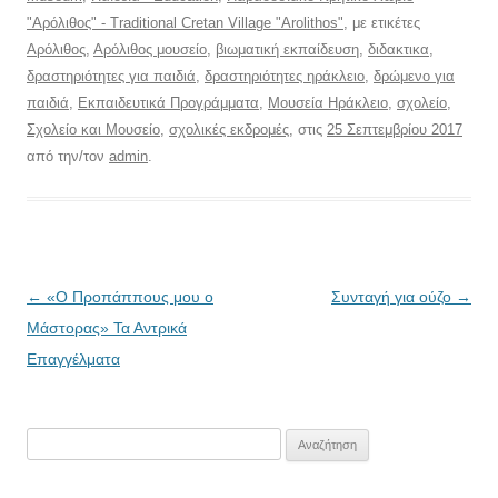
"Αρόλιθος" - Traditional Cretan Village "Arolithos"
, με ετικέτες
Αρόλιθος
,
Αρόλιθος μουσείο
,
βιωματική εκπαίδευση
,
διδακτικα
,
δραστηριότητες για παιδιά
,
δραστηριότητες ηράκλειο
,
δρώμενο για
παιδιά
,
Εκπαιδευτικά Προγράμματα
,
Μουσεία Ηράκλειο
,
σχολείο
,
Σχολείο και Μουσείο
,
σχολικές εκδρομές
, στις
25 Σεπτεμβρίου 2017
από την/τον
admin
.
Πλοήγηση
←
«Ο Προπάππους μου ο
Συνταγή για ούζο
→
άρθρων
Μάστορας» Τα Αντρικά
Επαγγέλματα
Αναζήτηση
για: