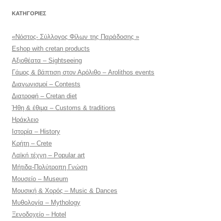
KΑΤΗΓΟΡΊΕΣ
«Νόστος- Σύλλογος Φίλων της Παράδοσης »
Eshop with cretan products
Αξιοθέατα – Sightseeing
Γάμος & βάπτιση στον Αρόλιθο – Arolithos events
Διαγωνισμοί – Contests
Διατροφή – Cretan diet
Ήθη & έθιμα – Customs & traditions
Ηράκλειο
Ιστορία – History
Κρήτη – Crete
Λαϊκή τέχνη – Popular art
Μήτιδα-Πολύτροπη Γνώση
Μουσείο – Museum
Μουσική & Χορός – Music & Dances
Μυθολογία – Mythology
Ξενοδοχείο – Hotel