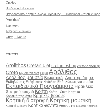
Ομιλίες
Παιδεία – Education
Παραδοσιακό Κρητικό Χωριό "Αρόλιθος" – Traditional Cretan Village
"Arolithos"
Σεμινάρια
Ταβέρνα – Tavern
Φύση – Nature
ΕΤΙΚΈΤΕΣ
Arolithos
Cretan diet
cretan eshop
cretaneshop.gr
Αρόλιθος
Crete
My cretan diet
Έθιμα
Αρόλιθος μουσείο
Βιωματικές Δραστηριότητες
Εκδηλώσεις
Εκδηλώσεις για παιδιά
Εκδηλώσεις Ηράκλειο
Εκπαιδευτικά Προγράμματα
Ηράκλειο
Κρήτη
Θεατρικό παιχνίδι
Κρητικά
Κρήτη - Crete
Κρητικές βραδιες
Κρητικά προϊόντα
Κρητική διατροφή
Κρητική μουσική
Κρητικό φαγητό
Λαογραφία
Κρητική ταβέρνα
Μουσεία Ηράκλειο