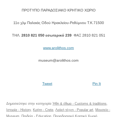
ΠΡΟΤΥΠΟ ΠΑΡΑΔΟΣΙΑΚΟ ΚΡΗΤΙΚΟ ΧΩΡΙΟ
11ο χλμ Παλαιάς Οδού Ηρακλείου-Ρεθύμνου T.K.71500
ΤΗΛ.
2810 821 050 εσωτερικό 239
ΦΑΞ 2810 821 051
www.arolithos.com
museum@arolithos.com
Tweet
Pin It
Δημοσιεύτηκε στην κατηγορία
Ήθη & έθιμα - Customs & traditions
,
Ιστορία - History
,
Κρήτη - Crete
,
Λαϊκή τέχνη - Popular art
,
Μουσείο -
Museum
,
Παιδεία - Education
,
Παραδοσιακό Κρητικό Χωριό