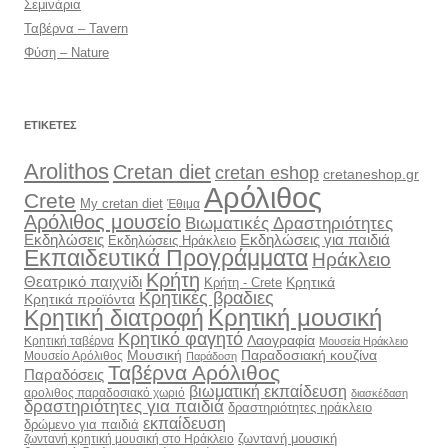
Σεμινάρια
Ταβέρνα – Tavern
Φύση – Nature
ΕΤΙΚΈΤΕΣ
Arolithos
Cretan diet
cretan eshop
cretaneshop.gr
Αρόλιθος
Crete
My cretan diet
Έθιμα
Αρόλιθος μουσείο
Βιωματικές Δραστηριότητες
Εκδηλώσεις
Εκδηλώσεις για παιδιά
Εκδηλώσεις Ηράκλειο
Εκπαιδευτικά Προγράμματα
Ηράκλειο
Κρήτη
Θεατρικό παιχνίδι
Κρητικά
Κρήτη - Crete
Κρητικές βραδιες
Κρητικά προϊόντα
Κρητική διατροφή
Κρητική μουσική
Κρητικό φαγητό
Λαογραφία
Κρητική ταβέρνα
Μουσεία Ηράκλειο
Μουσική
Παραδοσιακή κουζίνα
Μουσείο Αρόλιθος
Παράδοση
Ταβέρνα Αρόλιθος
Παραδόσεις
βιωματική εκπαίδευση
αρολιθος παραδοσιακό χωριό
διασκέδαση
δραστηριότητες για παιδιά
δραστηριότητες ηράκλειο
εκπαίδευση
δρώμενο για παιδιά
ζωντανή μουσική
ζωντανή κρητική μουσική στο Ηράκλειο