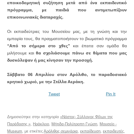
εποικοδομητική συζήτηση μετά από ένα εκπαιδευτικό
πρόγραμμα, με παιδιά που αντιμετωπίζουν
επικοινωνιακές διαταραχές.
Οι εκπαιδεύτριες του Μουσείου μας, με τη γνώση και την
εμπειρία τους, θα πραγματοποιήσουν το βιωματικό πρόγραμμα
“Από το σήμερα στο χθες”
και έπειτα σαν ομάδα θα
μιλήσουμε και
θα σχολιάσουμε πάνω σε θέματα που μας
δυσκόλεψαν ή μας κίνησαν την προσοχή.
Σάββατο 06 Απριλίου στον Αρόλιθο, το παραδοσιακό
κρητικό χωριό, με την Στέλλα Αεράκη.
Tweet
Pin It
Δημοσιεύτηκε στην κατηγορία
«Νόστος- Σύλλογος Φίλων της
Παράδοσης »
,
Ηράκλειο
,
Μήτιδα-Πολύτροπη Γνώση
,
Μουσείο -
Museum
, με ετικέτες
Αρόλιθος σεμινάρια
,
εκπαίδευση
,
εκπαιδευτές
,