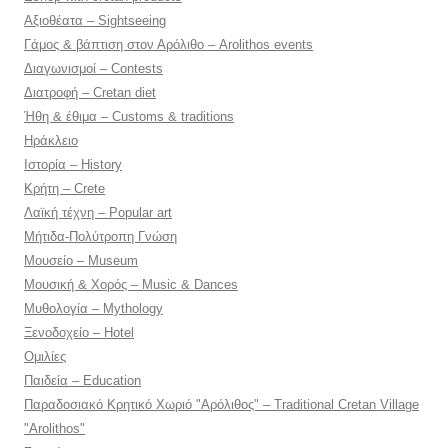
Αξιοθέατα – Sightseeing
Γάμος & βάπτιση στον Αρόλιθο – Arolithos events
Διαγωνισμοί – Contests
Διατροφή – Cretan diet
Ήθη & έθιμα – Customs & traditions
Ηράκλειο
Ιστορία – History
Κρήτη – Crete
Λαϊκή τέχνη – Popular art
Μήτιδα-Πολύτροπη Γνώση
Μουσείο – Museum
Μουσική & Χορός – Music & Dances
Μυθολογία – Mythology
Ξενοδοχείο – Hotel
Ομιλίες
Παιδεία – Education
Παραδοσιακό Κρητικό Χωριό "Αρόλιθος" – Traditional Cretan Village
"Arolithos"