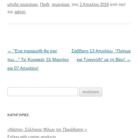
μήτιδα σεμινάρια
,
Παιδί
,
σεμινάρια
, στις
2 Απριλίου 2019
από την/
τον
admin
.
Πλοήγηση
←
“Ένα παραμύθι θα σας
Σάββατο 13 Απριλίου, “Ποίημα
άρθρων
πω…” Τις Κυριακές 31 Μαρτίου
και Τραγούδι” με τη Βίκυ!
→
και 07 Απριλίου!
Αναζήτηση
για:
KΑΤΗΓΟΡΊΕΣ
«Νόστος- Σύλλογος Φίλων της Παράδοσης »
Eshop with cretan products