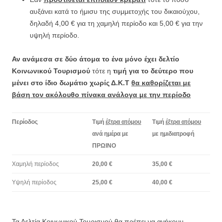
αυξάνει κατά το ήμισυ της συμμετοχής του δικαιούχου,
δηλαδή 4,00 € για τη χαμηλή περίοδο και 5,00 € για την
υψηλή περίοδο.
Αν ανάμεσα σε δύο άτομα το ένα μόνο έχει δελτίο
Κοινωνικού Τουρισμού
τότε η
τιμή για το δεύτερο
που
μένει στο ίδιο δωμάτιο
χωρίς Δ.Κ.Τ
θα καθορίζεται με
βάση τον ακόλουθο πίνακα ανάλογα με την περίοδο
Περίοδος
Τιμή
έξτρα ατόμου
Τιμή
έξτρα ατόμου
ανά ημέρα με
με ημιδιατροφή
ΠΡΩΙΝΟ
Χαμηλή περίοδος
20,00 €
35,00 €
Υψηλή περίοδος
25,00 €
40,00 €
Τα Δελτία Κοινωνικού Τουρισμού θα πρέπει να ανήκουν