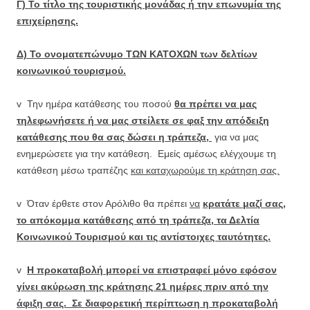
Γ) Το τίτλο της τουριστικής μονάδας ή την επωνυμία της
επιχείρησης.
Δ) Το ονοματεπώνυμο ΤΩΝ ΚΑΤΟΧΩΝ των δελτίων
κοινωνικού τουρισμού.
v Την ημέρα κατάθεσης του ποσού
θα πρέπει να μας
τηλεφωνήσετε ή να μας στείλετε σε φαξ την απόδειξη
κατάθεσης που θα σας δώσει η τράπεζα,
για να μας
ενημερώσετε για την κατάθεση. Εμείς αμέσως ελέγχουμε τη
κατάθεση μέσω τραπέζης
και καταχωρούμε τη κράτηση σας.
v Όταν έρθετε στον Αρόλιθο θα πρέπει
να
κρατάτε μαζί σας,
το απόκομμα κατάθεσης από τη τράπεζα, τα Δελτία
Κοινωνικού Τουρισμού και τις αντίστοιχες ταυτότητες.
v
Η προκαταβολή μπορεί να επιστραφεί μόνο εφόσον
γίνει ακύρωση της κράτησης 21 ημέρες πριν από την
άφιξη σας. Σε διαφορετική περίπτωση η προκαταβολή