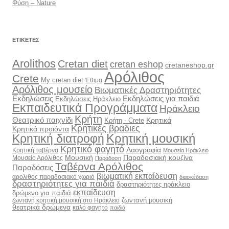
Φύση – Nature
ΕΤΙΚΈΤΕΣ
Arolithos
Cretan diet
cretan eshop
cretaneshop.gr
Αρόλιθος
Crete
My cretan diet
Έθιμα
Αρόλιθος μουσείο
Βιωματικές Δραστηριότητες
Εκδηλώσεις
Εκδηλώσεις για παιδιά
Εκδηλώσεις Ηράκλειο
Εκπαιδευτικά Προγράμματα
Ηράκλειο
Κρήτη
Θεατρικό παιχνίδι
Κρητικά
Κρήτη - Crete
Κρητικές βραδιες
Κρητικά προϊόντα
Κρητική διατροφή
Κρητική μουσική
Κρητικό φαγητό
Λαογραφία
Κρητική ταβέρνα
Μουσεία Ηράκλειο
Μουσική
Παραδοσιακή κουζίνα
Μουσείο Αρόλιθος
Παράδοση
Ταβέρνα Αρόλιθος
Παραδόσεις
βιωματική εκπαίδευση
αρολιθος παραδοσιακό χωριό
διασκέδαση
δραστηριότητες για παιδιά
δραστηριότητες ηράκλειο
εκπαίδευση
δρώμενο για παιδιά
ζωντανή μουσική
ζωντανή κρητική μουσική στο Ηράκλειο
θεατρικά δρώμενα
καλό φαγητό
παιδιά