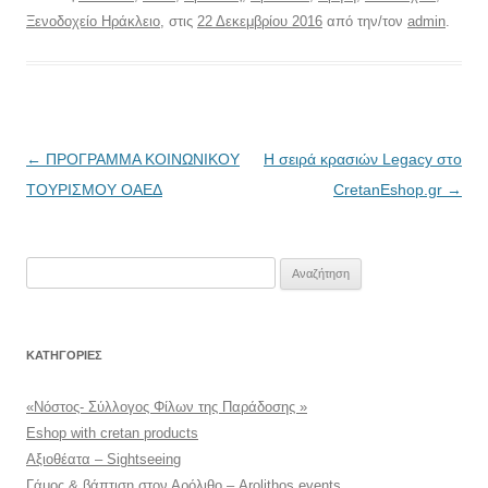
Ξενοδοχείο Ηράκλειο
, στις
22 Δεκεμβρίου 2016
από την/τον
admin
.
Πλοήγηση
←
ΠΡΟΓΡΑΜΜΑ ΚΟΙΝΩΝΙΚΟΥ
Η σειρά κρασιών Legacy στο
άρθρων
ΤΟΥΡΙΣΜΟΥ ΟΑΕΔ
CretanEshop.gr
→
Αναζήτηση
για:
KΑΤΗΓΟΡΊΕΣ
«Νόστος- Σύλλογος Φίλων της Παράδοσης »
Eshop with cretan products
Αξιοθέατα – Sightseeing
Γάμος & βάπτιση στον Αρόλιθο – Arolithos events