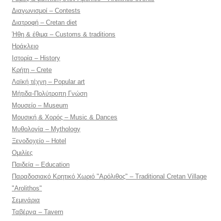
Διαγωνισμοί – Contests
Διατροφή – Cretan diet
Ήθη & έθιμα – Customs & traditions
Ηράκλειο
Ιστορία – History
Κρήτη – Crete
Λαϊκή τέχνη – Popular art
Μήτιδα-Πολύτροπη Γνώση
Μουσείο – Museum
Μουσική & Χορός – Music & Dances
Μυθολογία – Mythology
Ξενοδοχείο – Hotel
Ομιλίες
Παιδεία – Education
Παραδοσιακό Κρητικό Χωριό "Αρόλιθος" – Traditional Cretan Village
"Arolithos"
Σεμινάρια
Ταβέρνα – Tavern