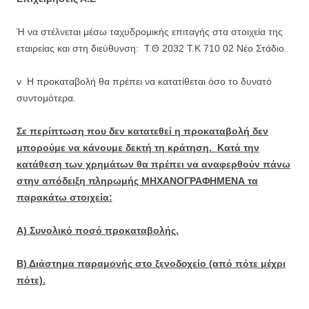
Ή να στέλνεται μέσω ταχυδρομικής επιταγής στα στοιχεία της
εταιρείας και στη διεύθυνση: Τ.Θ 2032 Τ.Κ 710 02 Νέο Στάδιο.
v Η προκαταβολή θα πρέπει να κατατίθεται όσο το δυνατό
συντομότερα.
Σε περίπτωση που δεν κατατεθεί η προκαταβολή δεν
μπορούμε να κάνουμε δεκτή τη κράτηση. Κατά την
κατάθεση των χρημάτων θα πρέπει να αναφερθούν πάνω
στην απόδειξη πληρωμής ΜΗΧΑΝΟΓΡΑΦΗΜΕΝΑ τα
παρακάτω στοιχεία:
Α) Συνολικό ποσό προκαταβολής.
Β) Διάστημα παραμονής στο ξενοδοχείο (από πότε μέχρι
πότε).