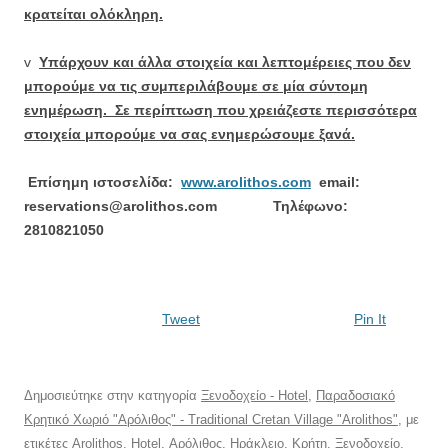
κρατείται ολόκληρη.
v
Υπάρχουν και άλλα στοιχεία και λεπτομέρειες που δεν
μπορούμε να τις συμπεριλάβουμε σε μία σύντομη
ενημέρωση. Σε περίπτωση που χρειάζεστε περισσότερα
στοιχεία μπορούμε να σας ενημερώσουμε ξανά.
Επίσημη ιστοσελίδα:
www.arolithos.com
email:
reservations@arolithos.com Τηλέφωνο:
2810821050
Tweet
Pin It
Δημοσιεύτηκε στην κατηγορία
Ξενοδοχείο - Hotel
,
Παραδοσιακό
Κρητικό Χωριό "Αρόλιθος" - Traditional Cretan Village "Arolithos"
, με
ετικέτες
Arolithos
,
Hotel
,
Αρόλιθος
,
Ηράκλειο
,
Κρήτη
,
Ξενοδοχείο
,