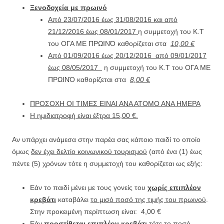
Ξενοδοχεία με πρωινό
Από 23/07/2016 έως 31/08/2016 και από
21/12/2016 έως 08/01/2017
η συμμετοχή του Κ.Τ
του ΟΓΑ ΜΕ ΠΡΩΙΝΌ καθορίζεται στα
10,00 €
Από 01/09/2016 έως 20/12/2016 από 09/01/2017
έως 08/05/2017
η συμμετοχή του Κ.Τ του ΟΓΑ ΜΕ
ΠΡΩΙΝΌ καθορίζεται στα
8,00 €
ΠΡΟΣΟΧΗ ΟΙ ΤΙΜΕΣ ΕΙΝΑΙ ΑΝΑ ΑΤΟΜΟ ΑΝΑ ΗΜΕΡΑ
Η ημιδιατροφή είναι έξτρα
15,00 €.
Αν υπάρχει ανάμεσα στην παρέα σας κάποιο παιδί το οποίο
όμως
δεν έχει δελτίο κοινωνικού τουρισμού
(από ένα (1) έως
πέντε (5) χρόνων τότε η συμμετοχή του καθορίζεται ως εξής:
Εάν το παιδί μένει με τους γονείς του
χωρίς επιπλέον
κρεβάτι
καταβάλει
το μισό ποσό της τιμής του πρωινού
.
Στην προκειμένη περίπτωση είναι: 4,00 €
Εάν
προστίθεται επιπλέον κρεβάτι
τότε το ποσό