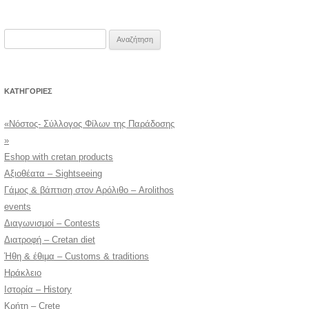
Αναζήτηση
για:
KΑΤΗΓΟΡΊΕΣ
«Νόστος- Σύλλογος Φίλων της Παράδοσης
»
Eshop with cretan products
Αξιοθέατα – Sightseeing
Γάμος & βάπτιση στον Αρόλιθο – Arolithos
events
Διαγωνισμοί – Contests
Διατροφή – Cretan diet
Ήθη & έθιμα – Customs & traditions
Ηράκλειο
Ιστορία – History
Κρήτη – Crete