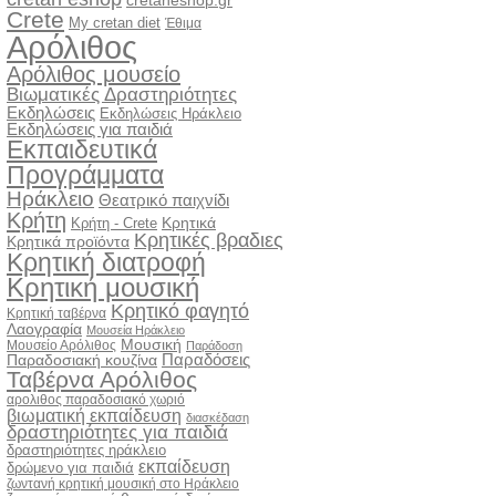
cretaneshop.gr
Crete
My cretan diet
Έθιμα
Αρόλιθος
Αρόλιθος μουσείο
Βιωματικές Δραστηριότητες
Εκδηλώσεις
Εκδηλώσεις Ηράκλειο
Εκδηλώσεις για παιδιά
Εκπαιδευτικά
Προγράμματα
Ηράκλειο
Θεατρικό παιχνίδι
Κρήτη
Κρητικά
Κρήτη - Crete
Κρητικές βραδιες
Κρητικά προϊόντα
Κρητική διατροφή
Κρητική μουσική
Κρητικό φαγητό
Κρητική ταβέρνα
Λαογραφία
Μουσεία Ηράκλειο
Μουσική
Μουσείο Αρόλιθος
Παράδοση
Παραδόσεις
Παραδοσιακή κουζίνα
Ταβέρνα Αρόλιθος
αρολιθος παραδοσιακό χωριό
βιωματική εκπαίδευση
διασκέδαση
δραστηριότητες για παιδιά
δραστηριότητες ηράκλειο
εκπαίδευση
δρώμενο για παιδιά
ζωντανή κρητική μουσική στο Ηράκλειο