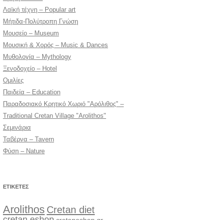
Λαϊκή τέχνη – Popular art
Μήτιδα-Πολύτροπη Γνώση
Μουσείο – Museum
Μουσική & Χορός – Music & Dances
Μυθολογία – Mythology
Ξενοδοχείο – Hotel
Ομιλίες
Παιδεία – Education
Παραδοσιακό Κρητικό Χωριό "Αρόλιθος" –
Traditional Cretan Village "Arolithos"
Σεμινάρια
Ταβέρνα – Tavern
Φύση – Nature
ΕΤΙΚΈΤΕΣ
Arolithos
Cretan diet
cretan eshop