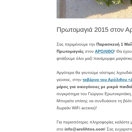
Πρωτομαγιά 2015 στον Αρ
Σας περιμένουμε την
Παρασκευή 1 Μαΐ
Πρωτομαγιάς
στον
ΑΡΟΛΙΘΟ
! Θα έχου
φτιάξουμε όλοι μαζί πανέμορφα μαγιάτικ
Αργότερα θα γευτούμε νόστιμες λιχουδι
γεύσεις, στην
ταβέρνα του Αρόλιθου «
μέρος για οικογένειες με μικρά παιδι
συγκρότημα του Γιώργου Ερωτοκριτάκη,
Μπορείτε επίσης να συνδυάσετε τη βόλ
δωρεάν WiFi access)!
Για περισσότερες πληροφορίες καλέστε
στο
info@arolihtos.com
! Σας ευχαριστ