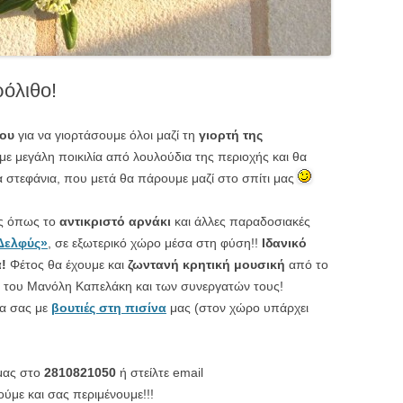
όλιθο!
ου
για να γιορτάσουμε όλοι μαζί τη
γιορτή της
με μεγάλη ποικιλία από λουλούδια της περιοχής και θα
α στεφάνια, που μετά θα πάρουμε μαζί στο σπίτι μας
ές όπως το
αντικριστό αρνάκι
και άλλες παραδοσιακές
Δελφύς»
, σε εξωτερικό χώρο μέσα στη φύση!!
Ιδανικό
ά!
Φέτος θα έχουμε και
ζωντανή κρητική μουσική
από το
 του Μανόλη Καπελάκη και των συνεργατών τους!
τα σας με
βουτιές στη πισίνα
μας (στον χώρο υπάρχει
 μας στο
2810821050
ή στείλτε email
ούμε και σας περιμένουμε!!!