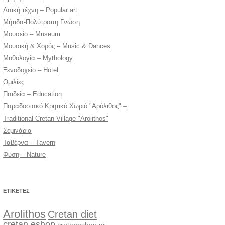
Λαϊκή τέχνη – Popular art
Μήτιδα-Πολύτροπη Γνώση
Μουσείο – Museum
Μουσική & Χορός – Music & Dances
Μυθολογία – Mythology
Ξενοδοχείο – Hotel
Ομιλίες
Παιδεία – Education
Παραδοσιακό Κρητικό Χωριό "Αρόλιθος" –
Traditional Cretan Village "Arolithos"
Σεμινάρια
Ταβέρνα – Tavern
Φύση – Nature
ΕΤΙΚΈΤΕΣ
Arolithos
Cretan diet
cretan eshop