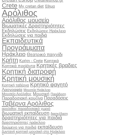
cretaneshop.gr
Crete
My cretan diet
Έθιμα
Αρόλιθος
Αρόλιθος μουσείο
Βιωματικές Δραστηριότητες
Εκδηλώσεις
Εκδηλώσεις Ηράκλειο
Εκδηλώσεις για παιδιά
Εκπαιδευτικά
Προγράμματα
Ηράκλειο
Θεατρικό παιχνίδι
Κρήτη
Κρητικά
Κρήτη - Crete
Κρητικές βραδιες
Κρητικά προϊόντα
Κρητική διατροφή
Κρητική μουσική
Κρητικό φαγητό
Κρητική ταβέρνα
Λαογραφία
Μουσεία Ηράκλειο
Μουσική
Μουσείο Αρόλιθος
Παράδοση
Παραδόσεις
Παραδοσιακή κουζίνα
Ταβέρνα Αρόλιθος
αρολιθος παραδοσιακό χωριό
βιωματική εκπαίδευση
διασκέδαση
δραστηριότητες για παιδιά
δραστηριότητες ηράκλειο
εκπαίδευση
δρώμενο για παιδιά
ζωντανή κρητική μουσική στο Ηράκλειο