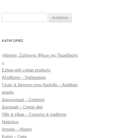
Αναζήτηση
για:
KΑΤΗΓΟΡΊΕΣ
«Νόστος- Σύλλογος Φίλων της Παράδοσης
»
Eshop with cretan products
Αξιοθέατα – Sightseeing
Γάμος & βάπτιση στον Αρόλιθο – Arolithos
events
Διαγωνισμοί – Contests
Διατροφή – Cretan diet
Ήθη & έθιμα – Customs & traditions
Ηράκλειο
Ιστορία – History
Κρήτη – Crete