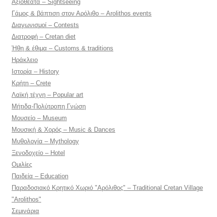
Αξιοθέατα – Sightseeing
Γάμος & βάπτιση στον Αρόλιθο – Arolithos events
Διαγωνισμοί – Contests
Διατροφή – Cretan diet
Ήθη & έθιμα – Customs & traditions
Ηράκλειο
Ιστορία – History
Κρήτη – Crete
Λαϊκή τέχνη – Popular art
Μήτιδα-Πολύτροπη Γνώση
Μουσείο – Museum
Μουσική & Χορός – Music & Dances
Μυθολογία – Mythology
Ξενοδοχείο – Hotel
Ομιλίες
Παιδεία – Education
Παραδοσιακό Κρητικό Χωριό "Αρόλιθος" – Traditional Cretan Village
"Arolithos"
Σεμινάρια