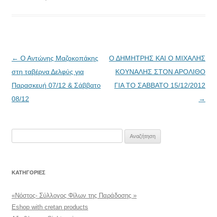
Πλοήγηση
←
Ο Αντώνης Μαζοκοπάκης
Ο ΔΗΜΗΤΡΗΣ ΚΑΙ Ο ΜΙΧΑΛΗΣ
άρθρων
στη ταβέρνα Δελφύς για
ΚΟΥΝΑΛΗΣ ΣΤΟΝ ΑΡΟΛΙΘΟ
Παρασκευή 07/12 & Σάββατο
ΓΙΑ ΤΟ ΣΑΒΒΑΤΟ 15/12/2012
08/12
→
Αναζήτηση
για:
KΑΤΗΓΟΡΊΕΣ
«Νόστος- Σύλλογος Φίλων της Παράδοσης »
Eshop with cretan products