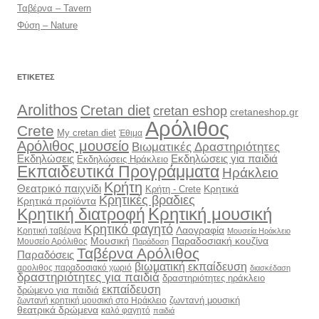
Ταβέρνα – Tavern
Φύση – Nature
ΕΤΙΚΈΤΕΣ
Arolithos
Cretan diet
cretan eshop
cretaneshop.gr
Αρόλιθος
Crete
My cretan diet
Έθιμα
Αρόλιθος μουσείο
Βιωματικές Δραστηριότητες
Εκδηλώσεις
Εκδηλώσεις για παιδιά
Εκδηλώσεις Ηράκλειο
Εκπαιδευτικά Προγράμματα
Ηράκλειο
Κρήτη
Θεατρικό παιχνίδι
Κρητικά
Κρήτη - Crete
Κρητικές βραδιες
Κρητικά προϊόντα
Κρητική διατροφή
Κρητική μουσική
Κρητικό φαγητό
Λαογραφία
Κρητική ταβέρνα
Μουσεία Ηράκλειο
Μουσική
Παραδοσιακή κουζίνα
Μουσείο Αρόλιθος
Παράδοση
Ταβέρνα Αρόλιθος
Παραδόσεις
βιωματική εκπαίδευση
αρολιθος παραδοσιακό χωριό
διασκέδαση
δραστηριότητες για παιδιά
δραστηριότητες ηράκλειο
εκπαίδευση
δρώμενο για παιδιά
ζωντανή μουσική
ζωντανή κρητική μουσική στο Ηράκλειο
θεατρικά δρώμενα
καλό φαγητό
παιδιά