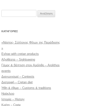
Αναζήτηση
για:
KΑΤΗΓΟΡΊΕΣ
«Νόστος- Σύλλογος Φίλων της Παράδοσης
»
Eshop with cretan products
Αξιοθέατα – Sightseeing
Γάμος & βάπτιση στον Αρόλιθο – Arolithos
events
Διαγωνισμοί – Contests
Διατροφή – Cretan diet
Ήθη & έθιμα – Customs & traditions
Ηράκλειο
Ιστορία – History
Κρήτη – Crete