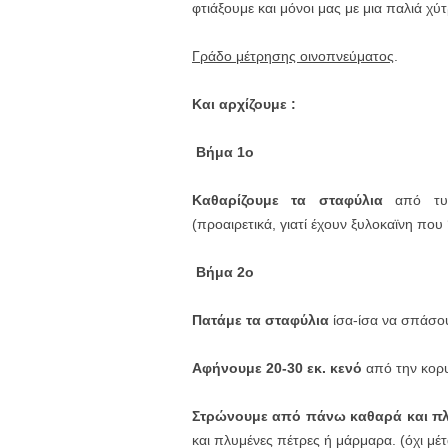
φτιάξουμε και μόνοι μας με μια παλιά χύ
Γράδο μέτρησης οινοπνεύματος
.
Και αρχίζουμε :
Βήμα 1ο
Καθαρίζουμε τα σταφύλια
από τυ
(προαιρετικά, γιατί έχουν ξυλοκαϊνη που
Βήμα 2ο
Πατάμε τα σταφύλια
ίσα-ίσα να σπάσου
Αφήνουμε 20-30 εκ. κενό
από την κορυ
Στρώνουμε από πάνω καθαρά και πλ
και πλυμένες πέτρες ή μάρμαρα. (όχι μέ