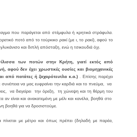
σταγμα που παράγεται από στέμφυλα ή κρητικά στράφυλα.
ορετικό ποτό από το τούρκικο ρακί (με ι, το ρακί), αφού το
 γλυκάνισο και διπλή απόσταξη, ενώ η τσικουδιά όχι.
σίλισσα των ποτών στην Κρήτη, γιατί εκτός από
νή, αφού δεν έχει χρωστικές ουσίες και βιομηχανικές
ι από πατάτες ή ζαχαρότευτλα κ.α.)
. Επίσης παρέχει
με συνέπεια να μας ευφραίνει την καρδιά και το πνεύμα, να
εις, να διεγείρει την όρεξη, τη χώνεψη και τη θέρμη του
α αν είναι και ανακατεμένη με μέλι και κανέλα, βοηθά στο
νη βοηθά για να δροσιστούμε.
α πίνεται με μέτρο και όπως πρέπει (δηλαδή με παρέα,