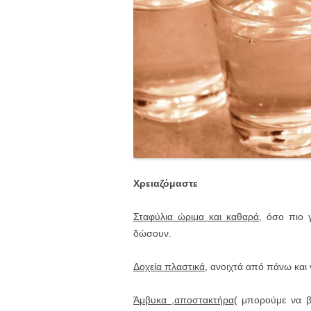
Χρειαζόμαστε
Σταφύλια ώριμα και καθαρά
, όσο πιο 
δώσουν.
Δοχεία πλαστικά,
ανοιχτά από πάνω και ν
Άμβυκα ,αποστακτήρα
( μπορούμε να β