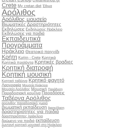
cretaneshop.gr
Crete
My cretan diet
Έθιμα
Αρόλιθος
Αρόλιθος μουσείο
Βιωματικές Δραστηριότητες
Εκδηλώσεις
Εκδηλώσεις Ηράκλειο
Εκδηλώσεις για παιδιά
Εκπαιδευτικά
Προγράμματα
Ηράκλειο
Θεατρικό παιχνίδι
Κρήτη
Κρητικά
Κρήτη - Crete
Κρητικές βραδιες
Κρητικά προϊόντα
Κρητική διατροφή
Κρητική μουσική
Κρητικό φαγητό
Κρητική ταβέρνα
Λαογραφία
Μουσεία Ηράκλειο
Μουσική
Μουσείο Αρόλιθος
Παράδοση
Παραδόσεις
Παραδοσιακή κουζίνα
Ταβέρνα Αρόλιθος
αρολιθος παραδοσιακό χωριό
βιωματική εκπαίδευση
διασκέδαση
δραστηριότητες για παιδιά
δραστηριότητες ηράκλειο
εκπαίδευση
δρώμενο για παιδιά
ζωντανή κρητική μουσική στο Ηράκλειο