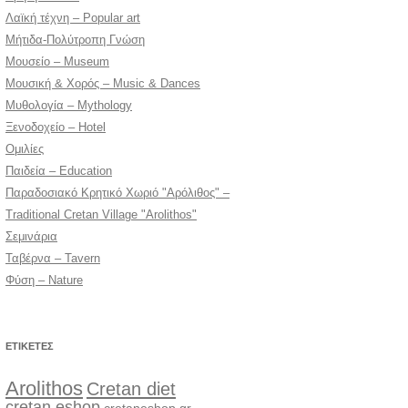
Λαϊκή τέχνη – Popular art
Μήτιδα-Πολύτροπη Γνώση
Μουσείο – Museum
Μουσική & Χορός – Music & Dances
Μυθολογία – Mythology
Ξενοδοχείο – Hotel
Ομιλίες
Παιδεία – Education
Παραδοσιακό Κρητικό Χωριό "Αρόλιθος" –
Traditional Cretan Village "Arolithos"
Σεμινάρια
Ταβέρνα – Tavern
Φύση – Nature
ΕΤΙΚΈΤΕΣ
Arolithos
Cretan diet
cretan eshop