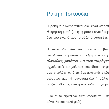
Ρακή ή Τσικουδιά
H ρακή ή αλλιώς τσικουδιά, είναι από
Η κρητική ρακή (με η, η ρακή) είναι διαφ
δεύτερο είναι όπως το ούζο, δηλαδή έχει
Η τσικουδιά λοιπόν , είναι η βα
απολαυστική είναι και εξαιρετικά αγ
αλκοόλες (οινόπνευμα που παράγετα
αγχολυτικές και χαλαρωτικές ιδιότητες 
μας απολύει από τις βασανιστικές σκέψ
σώματός μας. Η τσικουδιά ζεστή, μάλιστ
να ζεσταθούμε, ενώ η τσικουδιά παγωμέ
Όλα αυτά αρκεί να είναι ανόθευτη , ν
ρέγουλα και καλό μεζέ).