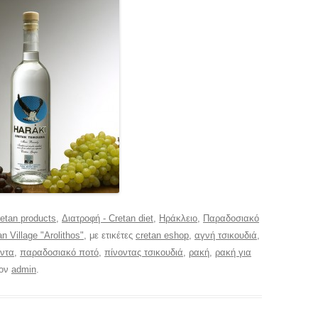
etan products
,
Διατροφή - Cretan diet
,
Ηράκλειο
,
Παραδοσιακό
n Village "Arolithos"
, με ετικέτες
cretan eshop
,
αγνή τσικουδιά
,
όντα
,
παραδοσιακό ποτό
,
πίνοντας τσικουδιά
,
ρακή
,
ρακή για
τον
admin
.