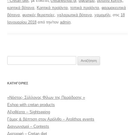
- Cretan diet
, με ετικέτες
cretaneshop.gr
,
αφέψημα
,
βοτανα κρήτης
,
κρητικά βότανα
,
Κρητικά προϊόντα
,
τοπικά προϊόντα
,
φαρμακευτικά
βότανα
,
φυσικές θεραπείες
,
χαλαρωτικά βότανα
,
χαμομήλι
, στις
18
Ιανουαρίου 2018
από την/τον
admin
.
Αναζήτηση
για:
KΑΤΗΓΟΡΊΕΣ
«Νόστος- Σύλλογος Φίλων της Παράδοσης »
Eshop with cretan products
Αξιοθέατα – Sightseeing
Γάμος & βάπτιση στον Αρόλιθο – Arolithos events
Διαγωνισμοί – Contests
Διατροφή – Cretan diet