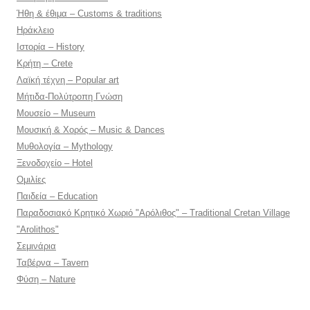
Ήθη & έθιμα – Customs & traditions
Ηράκλειο
Ιστορία – History
Κρήτη – Crete
Λαϊκή τέχνη – Popular art
Μήτιδα-Πολύτροπη Γνώση
Μουσείο – Museum
Μουσική & Χορός – Music & Dances
Μυθολογία – Mythology
Ξενοδοχείο – Hotel
Ομιλίες
Παιδεία – Education
Παραδοσιακό Κρητικό Χωριό "Αρόλιθος" – Traditional Cretan Village
"Arolithos"
Σεμινάρια
Ταβέρνα – Tavern
Φύση – Nature