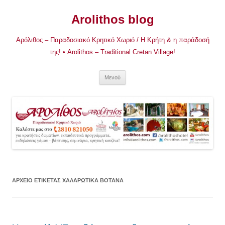
Μετάβαση
σε
Arolithos blog
περιεχόμενο
Αρόλιθος – Παραδοσιακό Κρητικό Χωριό / Η Κρήτη & η παράδοσή
της! • Arolithos – Traditional Cretan Village!
Μενού
ΑΡΧΕΊΟ ΕΤΙΚΈΤΑΣ
ΧΑΛΑΡΩΤΙΚΆ ΒΌΤΑΝΑ