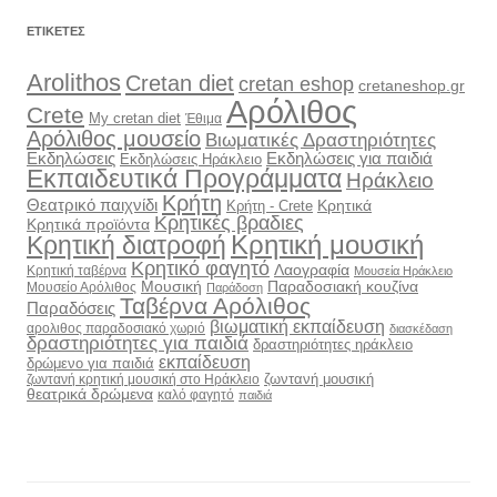
ΕΤΙΚΈΤΕΣ
Arolithos
Cretan diet
cretan eshop
cretaneshop.gr
Αρόλιθος
Crete
My cretan diet
Έθιμα
Αρόλιθος μουσείο
Βιωματικές Δραστηριότητες
Εκδηλώσεις
Εκδηλώσεις για παιδιά
Εκδηλώσεις Ηράκλειο
Εκπαιδευτικά Προγράμματα
Ηράκλειο
Κρήτη
Θεατρικό παιχνίδι
Κρητικά
Κρήτη - Crete
Κρητικές βραδιες
Κρητικά προϊόντα
Κρητική διατροφή
Κρητική μουσική
Κρητικό φαγητό
Λαογραφία
Κρητική ταβέρνα
Μουσεία Ηράκλειο
Μουσική
Παραδοσιακή κουζίνα
Μουσείο Αρόλιθος
Παράδοση
Ταβέρνα Αρόλιθος
Παραδόσεις
βιωματική εκπαίδευση
αρολιθος παραδοσιακό χωριό
διασκέδαση
δραστηριότητες για παιδιά
δραστηριότητες ηράκλειο
εκπαίδευση
δρώμενο για παιδιά
ζωντανή μουσική
ζωντανή κρητική μουσική στο Ηράκλειο
θεατρικά δρώμενα
καλό φαγητό
παιδιά