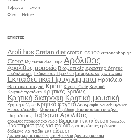
Ταβέρνα – Tavern
Φύση – Nature
ΕΤΙΚΈΤΕΣ
Arolithos
Cretan diet
cretan eshop
cretaneshop.gr
Αρόλιθος
Crete
My cretan diet
Έθιμα
Αρόλιθος μουσείο
Βιωματικές Δραστηριότητες
Εκδηλώσεις
Εκδηλώσεις για παιδιά
Εκδηλώσεις Ηράκλειο
Εκπαιδευτικά Προγράμματα
Ηράκλειο
Κρήτη
Θεατρικό παιχνίδι
Κρητικά
Κρήτη - Crete
Κρητικές βραδιες
Κρητικά προϊόντα
Κρητική διατροφή
Κρητική μουσική
Κρητικό φαγητό
Λαογραφία
Κρητική ταβέρνα
Μουσεία Ηράκλειο
Μουσική
Παραδοσιακή κουζίνα
Μουσείο Αρόλιθος
Παράδοση
Ταβέρνα Αρόλιθος
Παραδόσεις
βιωματική εκπαίδευση
αρολιθος παραδοσιακό χωριό
διασκέδαση
δραστηριότητες για παιδιά
δραστηριότητες ηράκλειο
εκπαίδευση
δρώμενο για παιδιά
ζωντανή μουσική
ζωντανή κρητική μουσική στο Ηράκλειο
θεατρικά δρώμενα
καλό φαγητό
παιδιά