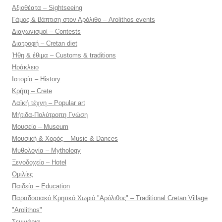
Αξιοθέατα – Sightseeing
Γάμος & βάπτιση στον Αρόλιθο – Arolithos events
Διαγωνισμοί – Contests
Διατροφή – Cretan diet
Ήθη & έθιμα – Customs & traditions
Ηράκλειο
Ιστορία – History
Κρήτη – Crete
Λαϊκή τέχνη – Popular art
Μήτιδα-Πολύτροπη Γνώση
Μουσείο – Museum
Μουσική & Χορός – Music & Dances
Μυθολογία – Mythology
Ξενοδοχείο – Hotel
Ομιλίες
Παιδεία – Education
Παραδοσιακό Κρητικό Χωριό "Αρόλιθος" – Traditional Cretan Village
"Arolithos"
Σεμινάρια