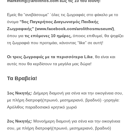
marketing@arolithos.com έως τις 10 του Ιούνη!
Εμείς θα “ανεβάσουμε” ΄όλες τις ζωγραφιές στο φάκελο με το
όνομα
“5ος Παγκρήτιος Διαγωνισμός Παιδικής
Ζωγραφικής”
(www.facebook.com/arolithosmuseum/)
,
όπου για
τις επόμενες 10 ημέρες,
όποιος επιθυμεί, θα ψηφίζει
τη ζωγραφιά που προτιμάει, κάνοντας “like” σε αυτή!
Οι τρεις ζωγραφιές με τα περισσότερα Like
, θα είναι και
αυτές που θα κερδίσουν τα μεγάλα μας δώρα!
Τα Βραβεία!
1ος Νικητής:
Διήμερη διαμονή για σένα και την οικογένεια σου,
με πλήρη διατροφή(πρωινό, μεσημεριανό, βραδινό) -χορηγία:
Αρόλιθος παραδοσιακό κρητικό χωριό
2ος Νικητής:
Μονοήμερη διαμονή για σένα και την οικογένεια
σου, με πλήρη διατροφή(πρωινό, μεσημεριανό, βραδινό)