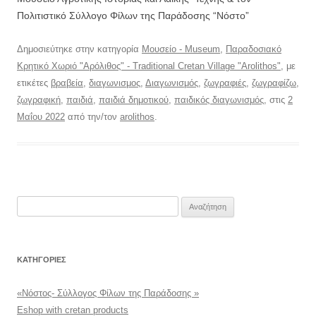
Πολιτιστικό Σύλλογο Φίλων της Παράδοσης “Νόστο”
Δημοσιεύτηκε στην κατηγορία
Μουσείο - Museum
,
Παραδοσιακό
Κρητικό Χωριό "Αρόλιθος" - Traditional Cretan Village "Arolithos"
, με
ετικέτες
βραβεία
,
διαγωνισμος
,
Διαγωνισμός
,
ζωγραφιές
,
ζωγραφίζω
,
ζωγραφική
,
παιδιά
,
παιδιά δημοτικού
,
παιδικός διαγωνισμός
, στις
2
Μαΐου 2022
από την/τον
arolithos
.
Αναζήτηση
για:
KΑΤΗΓΟΡΊΕΣ
«Νόστος- Σύλλογος Φίλων της Παράδοσης »
Eshop with cretan products