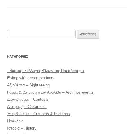
Αναζήτηση
για:
KΑΤΗΓΟΡΊΕΣ
«Νόστος- Σύλλογος Φίλων της Παράδοσης »
Eshop with cretan products
Αξιοθέατα – Sightseeing
Γάμος & βάπτιση στον Αρόλιθο – Arolithos events
Διαγωνισμοί – Contests
Διατροφή – Cretan diet
Ήθη & έθιμα – Customs & traditions
Ηράκλειο
Ιστορία – History