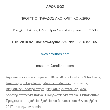
ΑΡΟΛΙΘΟΣ
ΠΡΟΤΥΠΟ ΠΑΡΑΔΟΣΙΑΚΟ ΚΡΗΤΙΚΟ ΧΩΡΙΟ
11ο χλμ Παλαιάς Οδού Ηρακλείου-Ρεθύμνου T.K.71500
ΤΗΛ.
2810 821 050 εσωτερικό 239
ΦΑΞ 2810 821 051
www.arolithos.com
museum@arolithos.com
Δημοσιεύτηκε στην κατηγορία
Ήθη & έθιμα - Customs & traditions
,
Λαϊκή τέχνη - Popular art
,
Μουσείο - Museum
, με ετικέτες
Βιωματικές Δραστηριότητες
,
βιωματική εκπαίδευση
,
διδα
,
δραστηριότητες για παιδιά
,
Εκδηλώσεις για παιδιά
,
Εκπαιδευτικά
Προγράμματα
,
σχολείο
,
Σχολείο και Μουσείο
, στις
6 Δεκεμβρίου
2017
από την/τον
admin
.