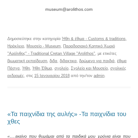
museum@arolithos.com
Δημοσιεύτηκε στην κατηγορία
Ήθη & έθιμα - Customs & traditions
,
Ηράκλειο
,
Μουσείο - Museum
,
Παραδοσιακό Κρητικό Χωριό
"Αρόλιθος" - Traditional Cretan Village "Arolithos"
, με ετικέτες
βιωματική εκπαίδευση
,
διδα
,
διδακτικα
,
δρώμενο για παιδιά
,
έθιμα
Πάσχα
,
Ήθη
,
Ήθη Έθιμα
,
σχολείο
,
Σχολείο και Μουσείο
,
σχολικές
εκδρομές
, στις
15 Ιανουαρίου 2018
από την/τον
admin
.
«Τα παιχνίδια της αυλής» -Τα παιχνίδια του
χθες
«….εκείνο που θυμάμαι από τα παιδικά μου χρόνια είναι που