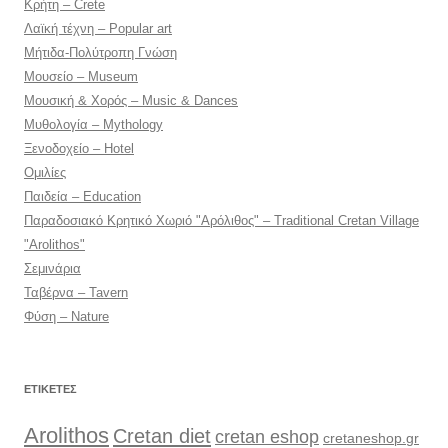
Κρήτη – Crete
Λαϊκή τέχνη – Popular art
Μήτιδα-Πολύτροπη Γνώση
Μουσείο – Museum
Μουσική & Χορός – Music & Dances
Μυθολογία – Mythology
Ξενοδοχείο – Hotel
Ομιλίες
Παιδεία – Education
Παραδοσιακό Κρητικό Χωριό "Αρόλιθος" – Traditional Cretan Village
"Arolithos"
Σεμινάρια
Ταβέρνα – Tavern
Φύση – Nature
ΕΤΙΚΈΤΕΣ
Arolithos
Cretan diet
cretan eshop
cretaneshop.gr