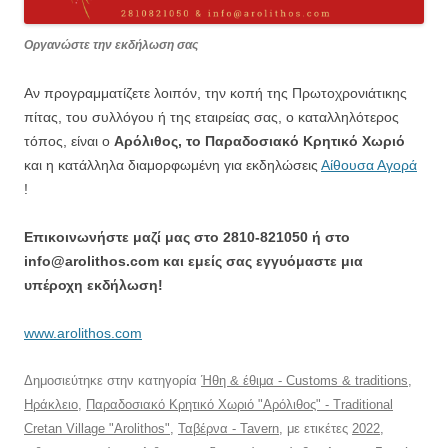
Οργανώστε την εκδήλωση σας
Αν προγραμματίζετε λοιπόν, την κοπή της Πρωτοχρονιάτικης
πίτας, του συλλόγου ή της εταιρείας σας, ο καταλληλότερος
τόπος, είναι ο
Αρόλιθος, το Παραδοσιακό Κρητικό Χωριό
και η κατάλληλα διαμορφωμένη για εκδηλώσεις
Αίθουσα Αγορά
!
Επικοινωνήστε μαζί μας στο 2810-821050 ή στο
info@arolithos.com και εμείς σας εγγυόμαστε μια
υπέροχη εκδήλωση!
www.arolithos.com
Δημοσιεύτηκε στην κατηγορία
Ήθη & έθιμα - Customs & traditions
,
Ηράκλειο
,
Παραδοσιακό Κρητικό Χωριό "Αρόλιθος" - Traditional
Cretan Village "Arolithos"
,
Ταβέρνα - Tavern
, με ετικέτες
2022
,