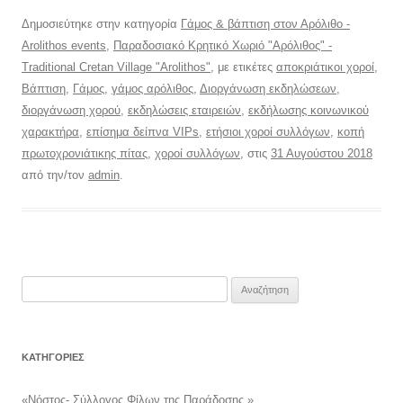
Δημοσιεύτηκε στην κατηγορία
Γάμος & βάπτιση στον Αρόλιθο -
Arolithos events
,
Παραδοσιακό Κρητικό Χωριό "Αρόλιθος" -
Traditional Cretan Village "Arolithos"
, με ετικέτες
αποκριάτικοι χοροί
,
Βάπτιση
,
Γάμος
,
γάμος αρόλιθος
,
Διοργάνωση εκδηλώσεων
,
διοργάνωση χορού
,
εκδηλώσεις εταιρειών
,
εκδήλωσης κοινωνικού
χαρακτήρα
,
επίσημα δείπνα VIPs
,
ετήσιοι χοροί συλλόγων
,
κοπή
πρωτοχρονιάτικης πίτας
,
χοροί συλλόγων
, στις
31 Αυγούστου 2018
από την/τον
admin
.
Αναζήτηση
για:
KΑΤΗΓΟΡΊΕΣ
«Νόστος- Σύλλογος Φίλων της Παράδοσης »