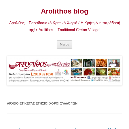
Μετάβαση
σε
Arolithos blog
περιεχόμενο
Αρόλιθος – Παραδοσιακό Κρητικό Χωριό / Η Κρήτη & η παράδοσή
της! • Arolithos – Traditional Cretan Village!
Μενού
ΑΡΧΕΊΟ ΕΤΙΚΈΤΑΣ
ΕΤΉΣΙΟΙ ΧΟΡΟΊ ΣΥΛΛΌΓΩΝ