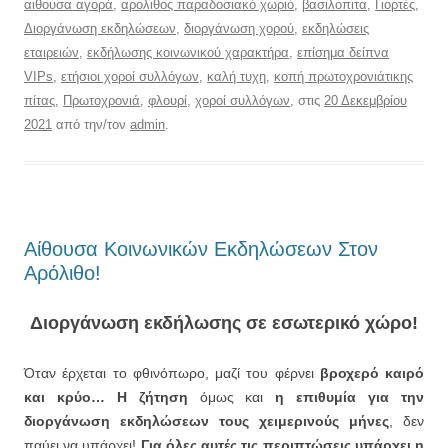
αιθουσα αγορά
,
αρολιθος παραδοσιακό χωριό
,
βασιλοπιτα
,
Γιορτές
,
Διοργάνωση εκδηλώσεων
,
διοργάνωση χορού
,
εκδηλώσεις
εταιρειών
,
εκδήλωσης κοινωνικού χαρακτήρα
,
επίσημα δείπνα
VIPs
,
ετήσιοι χοροί συλλόγων
,
καλή τυχη
,
κοπή πρωτοχρονιάτικης
πίτας
,
Πρωτοχρονιά
,
φλουρί
,
χοροί συλλόγων
, στις
20 Δεκεμβρίου
2021
από την/τον
admin
.
Αίθουσα Κοινωνικών Εκδηλώσεων Στον
Αρόλιθο!
Διοργάνωση εκδήλωσης σε εσωτερικό χώρο!
Όταν έρχεται το φθινόπωρο, μαζί του φέρνει
βροχερό καιρό
και κρύο…
Η ζήτηση
όμως και
η επιθυμία για την
διοργάνωση εκδηλώσεων τους χειμερινούς μήνες
, δεν
παύει να υπάρχει!
Για όλες αυτές τις περιπτώσεις υπάρχει η