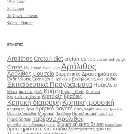
"Arolithos"
Σεμινάρια
Ταβέρνα – Tavern
Φύση – Nature
ΕΤΙΚΈΤΕΣ
Arolithos
Cretan diet
cretan eshop
cretaneshop.gr
Αρόλιθος
Crete
My cretan diet
Έθιμα
Αρόλιθος μουσείο
Βιωματικές Δραστηριότητες
Εκδηλώσεις
Εκδηλώσεις για παιδιά
Εκδηλώσεις Ηράκλειο
Εκπαιδευτικά Προγράμματα
Ηράκλειο
Κρήτη
Θεατρικό παιχνίδι
Κρητικά
Κρήτη - Crete
Κρητικές βραδιες
Κρητικά προϊόντα
Κρητική διατροφή
Κρητική μουσική
Κρητικό φαγητό
Λαογραφία
Κρητική ταβέρνα
Μουσεία Ηράκλειο
Μουσική
Παραδοσιακή κουζίνα
Μουσείο Αρόλιθος
Παράδοση
Ταβέρνα Αρόλιθος
Παραδόσεις
βιωματική εκπαίδευση
αρολιθος παραδοσιακό χωριό
διασκέδαση
δραστηριότητες για παιδιά
δραστηριότητες ηράκλειο
εκπαίδευση