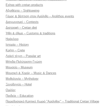
Eshop with cretan products
Αξιοθέατα – Sightseeing
Γάμος & βάπτιση στον Αρόλιθο – Arolithos events
Διαγωνισμοί – Contests
Διατροφή – Cretan diet
Ήθη & έθιμα – Customs & traditions
Ηράκλειο
Ιστορία – History
Κρήτη – Crete
Λαϊκή τέχνη – Popular art
Μήτιδα-Πολύτροπη Γνώση
Μουσείο – Museum
Μουσική & Χορός – Music & Dances
Μυθολογία – Mythology
Ξενοδοχείο – Hotel
Ομιλίες
Παιδεία – Education
Παραδοσιακό Κρητικό Χωριό "Αρόλιθος" – Traditional Cretan Village