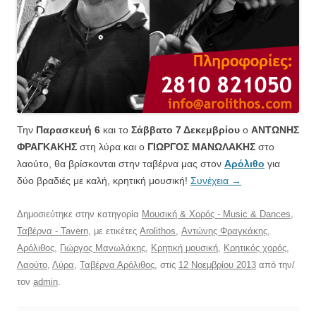
Την
Παρασκευή 6
και το
Σάββατο 7 Δεκεμβρίου
ο
ΑΝΤΩΝΗΣ
ΦΡΑΓΚΑΚΗΣ
στη λύρα και ο
ΓΙΩΡΓΟΣ ΜΑΝΩΛΑΚΗΣ
στο
λαούτο,
θα βρίσκονται στην ταβέρνα μας στον
Αρόλιθο
για
δύο βραδιές με καλή, κρητική μουσική!
Συνέχεια
→
Δημοσιεύτηκε στην κατηγορία
Μουσική & Χορός - Music & Dances
,
Ταβέρνα - Tavern
, με ετικέτες
Arolithos
,
Αντώνης Φραγκάκης
,
Αρόλιθος
,
Γιώργος Μανωλάκης
,
Κρητική μουσική
,
Κρητικός χορός
,
Λαούτο
,
Λύρα
,
Ταβέρνα Αρόλιθος
, στις
12 Νοεμβρίου 2013
από την/
τον
admin
.