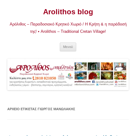
Μετάβαση
σε
Arolithos blog
περιεχόμενο
Αρόλιθος – Παραδοσιακό Κρητικό Χωριό / Η Κρήτη & η παράδοσή
της! • Arolithos – Traditional Cretan Village!
Μενού
ΑΡΧΕΊΟ ΕΤΙΚΈΤΑΣ
ΓΙΏΡΓΟΣ ΜΑΝΩΛΆΚΗΣ