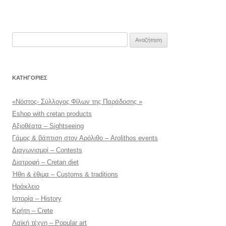
Αναζήτηση
για:
KΑΤΗΓΟΡΊΕΣ
«Νόστος- Σύλλογος Φίλων της Παράδοσης »
Eshop with cretan products
Αξιοθέατα – Sightseeing
Γάμος & βάπτιση στον Αρόλιθο – Arolithos events
Διαγωνισμοί – Contests
Διατροφή – Cretan diet
Ήθη & έθιμα – Customs & traditions
Ηράκλειο
Ιστορία – History
Κρήτη – Crete
Λαϊκή τέχνη – Popular art