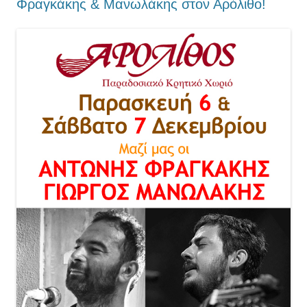
Φραγκάκης & Μανωλάκης στον Αρόλιθο!