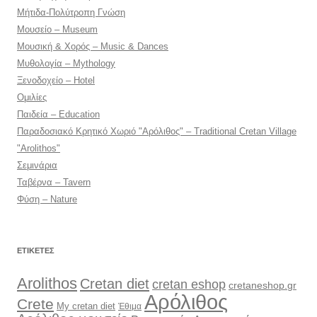
Μήτιδα-Πολύτροπη Γνώση
Μουσείο – Museum
Μουσική & Χορός – Music & Dances
Μυθολογία – Mythology
Ξενοδοχείο – Hotel
Ομιλίες
Παιδεία – Education
Παραδοσιακό Κρητικό Χωριό "Αρόλιθος" – Traditional Cretan Village
"Arolithos"
Σεμινάρια
Ταβέρνα – Tavern
Φύση – Nature
ΕΤΙΚΈΤΕΣ
Arolithos
Cretan diet
cretan eshop
cretaneshop.gr
Αρόλιθος
Crete
My cretan diet
Έθιμα