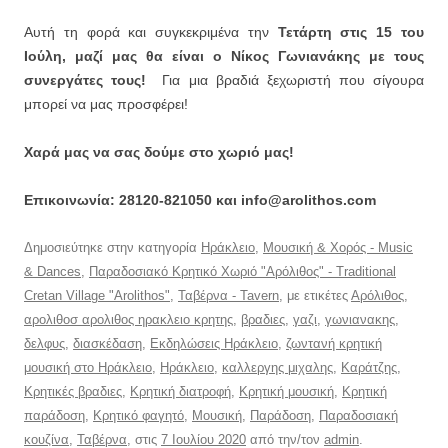
Αυτή τη φορά και συγκεκριμένα την
Τετάρτη στις 15 του
Ιούλη, μαζί μας θα είναι ο Νίκος Γωνιανάκης με τους
συνεργάτες τους!
Για μια βραδιά ξεχωριστή που σίγουρα
μπορεί να μας προσφέρει!
Χαρά μας να σας δούμε στο χωριό μας!
Επικοινωνία: 28120-821050 και info@arolithos.com
Δημοσιεύτηκε στην κατηγορία
Ηράκλειο
,
Μουσική & Χορός - Music
& Dances
,
Παραδοσιακό Κρητικό Χωριό "Αρόλιθος" - Traditional
Cretan Village "Arolithos"
,
Ταβέρνα - Tavern
, με ετικέτες
Αρόλιθος
,
αρολιθοσ αρολιθος ηρακλειο κρητης
,
βραδιες
,
γαζι
,
γωνιανακης
,
δελφυς
,
διασκέδαση
,
Εκδηλώσεις Ηράκλειο
,
ζωντανή κρητική
μουσική στο Ηράκλειο
,
Ηράκλειο
,
καλλεργης μιχαλης
,
Καράτζης
,
Κρητικές βραδιες
,
Κρητική διατροφή
,
Κρητική μουσική
,
Κρητική
παράδοση
,
Κρητικό φαγητό
,
Μουσική
,
Παράδοση
,
Παραδοσιακή
κουζίνα
,
Ταβέρνα
, στις
7 Ιουλίου 2020
από την/τον
admin
.