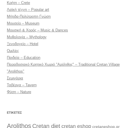
Κρήτη – Crete
Λαϊκή τέχνη – Popular art
Μήτιδα-Πολύτροπη Γνώση
Μουσείο – Museum
Μουσική & Χορός – Music & Dances
Μυθολογία – Mythology
Ξενοδοχείο – Hotel
Ομιλίες
Παιδεία – Education
Παραδοσιακό Κρητικό Χωριό "Αρόλιθος" – Traditional Cretan Village
"Arolithos"
Σεμινάρια
Ταβέρνα – Tavern
Φύση – Nature
ΕΤΙΚΈΤΕΣ
Arolithos
Cretan diet
cretan eshop
cretaneshop.gr