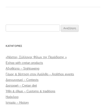
Αναζήτηση
για:
KΑΤΗΓΟΡΊΕΣ
«Νόστος- Σύλλογος Φίλων της Παράδοσης »
Eshop with cretan products
Αξιοθέατα – Sightseeing
Γάμος & βάπτιση στον Αρόλιθο – Arolithos events
Διαγωνισμοί – Contests
Διατροφή – Cretan diet
Ήθη & έθιμα – Customs & traditions
Ηράκλειο
Ιστορία – History