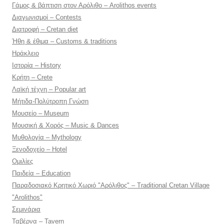
Γάμος & βάπτιση στον Αρόλιθο – Arolithos events
Διαγωνισμοί – Contests
Διατροφή – Cretan diet
Ήθη & έθιμα – Customs & traditions
Ηράκλειο
Ιστορία – History
Κρήτη – Crete
Λαϊκή τέχνη – Popular art
Μήτιδα-Πολύτροπη Γνώση
Μουσείο – Museum
Μουσική & Χορός – Music & Dances
Μυθολογία – Mythology
Ξενοδοχείο – Hotel
Ομιλίες
Παιδεία – Education
Παραδοσιακό Κρητικό Χωριό "Αρόλιθος" – Traditional Cretan Village
"Arolithos"
Σεμινάρια
Ταβέρνα – Tavern