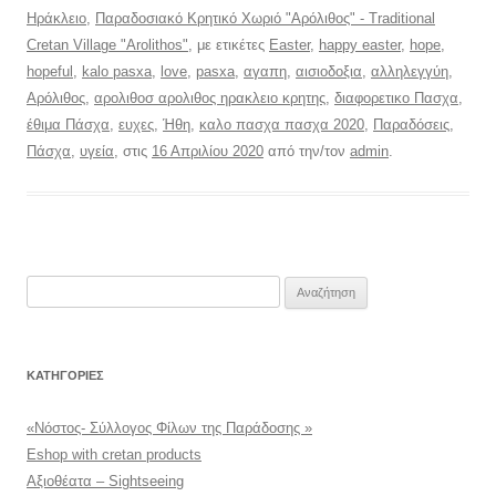
Ηράκλειο
,
Παραδοσιακό Κρητικό Χωριό "Αρόλιθος" - Traditional
Cretan Village "Arolithos"
, με ετικέτες
Easter
,
happy easter
,
hope
,
hopeful
,
kalo pasxa
,
love
,
pasxa
,
αγαπη
,
αισιοδοξια
,
αλληλεγγύη
,
Αρόλιθος
,
αρολιθοσ αρολιθος ηρακλειο κρητης
,
διαφορετικο Πασχα
,
έθιμα Πάσχα
,
ευχες
,
Ήθη
,
καλο πασχα πασχα 2020
,
Παραδόσεις
,
Πάσχα
,
υγεία
, στις
16 Απριλίου 2020
από την/τον
admin
.
Αναζήτηση
για:
KΑΤΗΓΟΡΊΕΣ
«Νόστος- Σύλλογος Φίλων της Παράδοσης »
Eshop with cretan products
Αξιοθέατα – Sightseeing