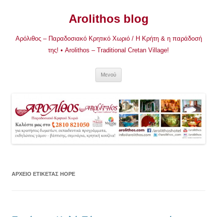
Μετάβαση
σε
Arolithos blog
περιεχόμενο
Αρόλιθος – Παραδοσιακό Κρητικό Χωριό / Η Κρήτη & η παράδοσή
της! • Arolithos – Traditional Cretan Village!
Μενού
ΑΡΧΕΊΟ ΕΤΙΚΈΤΑΣ
HOPE