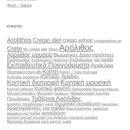
Φύση – Nature
ΕΤΙΚΈΤΕΣ
Arolithos
Cretan diet
cretan eshop
cretaneshop.gr
Αρόλιθος
Crete
My cretan diet
Έθιμα
Αρόλιθος μουσείο
Βιωματικές Δραστηριότητες
Εκδηλώσεις
Εκδηλώσεις για παιδιά
Εκδηλώσεις Ηράκλειο
Εκπαιδευτικά Προγράμματα
Ηράκλειο
Κρήτη
Θεατρικό παιχνίδι
Κρητικά
Κρήτη - Crete
Κρητικές βραδιες
Κρητικά προϊόντα
Κρητική διατροφή
Κρητική μουσική
Κρητικό φαγητό
Λαογραφία
Κρητική ταβέρνα
Μουσεία Ηράκλειο
Μουσική
Παραδοσιακή κουζίνα
Μουσείο Αρόλιθος
Παράδοση
Ταβέρνα Αρόλιθος
Παραδόσεις
βιωματική εκπαίδευση
αρολιθος παραδοσιακό χωριό
διασκέδαση
δραστηριότητες για παιδιά
δραστηριότητες ηράκλειο
εκπαίδευση
δρώμενο για παιδιά
ζωντανή μουσική
ζωντανή κρητική μουσική στο Ηράκλειο
θεατρικά δρώμενα
καλό φαγητό
παιδιά