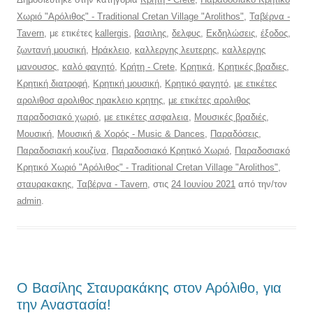
Χωριό "Αρόλιθος" - Traditional Cretan Village "Arolithos"
,
Ταβέρνα -
Tavern
, με ετικέτες
kallergis
,
βασιλης
,
δελφυς
,
Εκδηλώσεις
,
έξοδος
,
ζωντανή μουσική
,
Ηράκλειο
,
καλλεργης λευτερης
,
καλλεργης
μανουσος
,
καλό φαγητό
,
Κρήτη - Crete
,
Κρητικά
,
Κρητικές βραδιες
,
Κρητική διατροφή
,
Κρητική μουσική
,
Κρητικό φαγητό
,
με ετικέτες
αρολιθοσ αρολιθος ηρακλειο κρητης
,
με ετικέτες αρολιθος
παραδοσιακό χωριό
,
με ετικέτες ασφαλεια
,
Μουσικές βραδιές
,
Μουσική
,
Μουσική & Χορός - Music & Dances
,
Παραδόσεις
,
Παραδοσιακή κουζίνα
,
Παραδοσιακό Κρητικό Χωριό
,
Παραδοσιακό
Κρητικό Χωριό "Αρόλιθος" - Traditional Cretan Village "Arolithos"
,
σταυρακακης
,
Ταβέρνα - Tavern
, στις
24 Ιουνίου 2021
από την/τον
admin
.
Ο Βασίλης Σταυρακάκης στον Αρόλιθο, για
την Αναστασία!