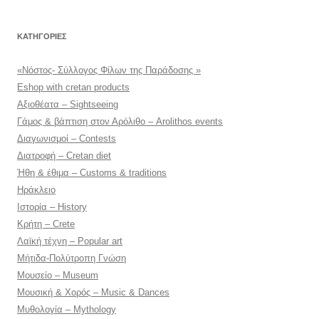
KΑΤΗΓΟΡΊΕΣ
«Νόστος- Σύλλογος Φίλων της Παράδοσης »
Eshop with cretan products
Αξιοθέατα – Sightseeing
Γάμος & βάπτιση στον Αρόλιθο – Arolithos events
Διαγωνισμοί – Contests
Διατροφή – Cretan diet
Ήθη & έθιμα – Customs & traditions
Ηράκλειο
Ιστορία – History
Κρήτη – Crete
Λαϊκή τέχνη – Popular art
Μήτιδα-Πολύτροπη Γνώση
Μουσείο – Museum
Μουσική & Χορός – Music & Dances
Μυθολογία – Mythology