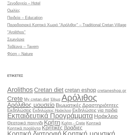
Ξενοδοχείο – Hotel
Ομιλίες
Παιδεία – Education
Παραδοσιακό Κρητικό Χωριό "Αρόλιθος" – Traditional Cretan Village
"Arolithos"
Σεμινάρια
Ταβέρνα – Tavern
Φύση – Nature
ΕΤΙΚΈΤΕΣ
Arolithos
Cretan diet
cretan eshop
cretaneshop.gr
Αρόλιθος
Crete
My cretan diet
Έθιμα
Αρόλιθος μουσείο
Βιωματικές Δραστηριότητες
Εκδηλώσεις
Εκδηλώσεις για παιδιά
Εκδηλώσεις Ηράκλειο
Εκπαιδευτικά Προγράμματα
Ηράκλειο
Κρήτη
Θεατρικό παιχνίδι
Κρητικά
Κρήτη - Crete
Κρητικές βραδιες
Κρητικά προϊόντα
Κρητική διατροφή
Κρητική μουσική