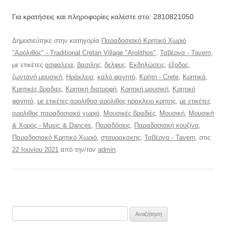
Για κρατήσεις και πληροφορίες καλέστε στο: 2810821050
Δημοσιεύτηκε στην κατηγορία
Παραδοσιακό Κρητικό Χωριό
"Αρόλιθος" - Traditional Cretan Village "Arolithos"
,
Ταβέρνα - Tavern
,
με ετικέτες
ασφαλεια
,
βασιλης
,
δελφυς
,
Εκδηλώσεις
,
έξοδος
,
ζωντανή μουσική
,
Ηράκλειο
,
καλό φαγητό
,
Κρήτη - Crete
,
Κρητικά
,
Κρητικές βραδιες
,
Κρητική διατροφή
,
Κρητική μουσική
,
Κρητικό
φαγητό
,
με ετικέτες αρολιθοσ αρολιθος ηρακλειο κρητης
,
με ετικέτες
αρολιθος παραδοσιακό χωριό
,
Μουσικές βραδιές
,
Μουσική
,
Μουσική
& Χορός - Music & Dances
,
Παραδόσεις
,
Παραδοσιακή κουζίνα
,
Παραδοσιακό Κρητικό Χωριό
,
σταυρακακης
,
Ταβέρνα - Tavern
, στις
22 Ιουνίου 2021
από την/τον
admin
.
Αναζήτηση
για: