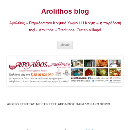
Μετάβαση
σε
Arolithos blog
περιεχόμενο
Αρόλιθος – Παραδοσιακό Κρητικό Χωριό / Η Κρήτη & η παράδοσή
της! • Arolithos – Traditional Cretan Village!
Μενού
ΑΡΧΕΊΟ ΕΤΙΚΈΤΑΣ
ΜΕ ΕΤΙΚΈΤΕΣ ΑΡΟΛΙΘΟΣ ΠΑΡΑΔΟΣΙΑΚΌ ΧΩΡΙΌ