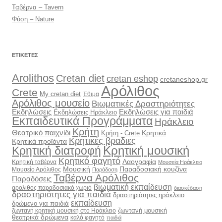
Ταβέρνα – Tavern
Φύση – Nature
ΕΤΙΚΈΤΕΣ
Arolithos
Cretan diet
cretan eshop
cretaneshop.gr
Αρόλιθος
Crete
My cretan diet
Έθιμα
Αρόλιθος μουσείο
Βιωματικές Δραστηριότητες
Εκδηλώσεις
Εκδηλώσεις για παιδιά
Εκδηλώσεις Ηράκλειο
Εκπαιδευτικά Προγράμματα
Ηράκλειο
Κρήτη
Θεατρικό παιχνίδι
Κρητικά
Κρήτη - Crete
Κρητικές βραδιες
Κρητικά προϊόντα
Κρητική διατροφή
Κρητική μουσική
Κρητικό φαγητό
Λαογραφία
Κρητική ταβέρνα
Μουσεία Ηράκλειο
Μουσική
Παραδοσιακή κουζίνα
Μουσείο Αρόλιθος
Παράδοση
Ταβέρνα Αρόλιθος
Παραδόσεις
βιωματική εκπαίδευση
αρολιθος παραδοσιακό χωριό
διασκέδαση
δραστηριότητες για παιδιά
δραστηριότητες ηράκλειο
εκπαίδευση
δρώμενο για παιδιά
ζωντανή μουσική
ζωντανή κρητική μουσική στο Ηράκλειο
θεατρικά δρώμενα
καλό φαγητό
παιδιά