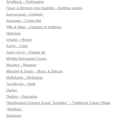
Αξιοθέατα – Sightseeing
Γάμος & βάπτιση στον Αρόλιθο – Arolithos events
Διαγωνισμοί – Contests
Διατροφή – Cretan diet
Ήθη & έθιμα – Customs & traditions
Ηράκλειο
Ιστορία – History
Κρήτη – Crete
Λαϊκή τέχνη – Popular art
Μήτιδα-Πολύτροπη Γνώση
Μουσείο – Museum
Μουσική & Χορός – Music & Dances
Μυθολογία – Mythology
Ξενοδοχείο – Hotel
Ομιλίες
Παιδεία – Education
Παραδοσιακό Κρητικό Χωριό "Αρόλιθος" – Traditional Cretan Village
"Arolithos"
Σεμινάρια