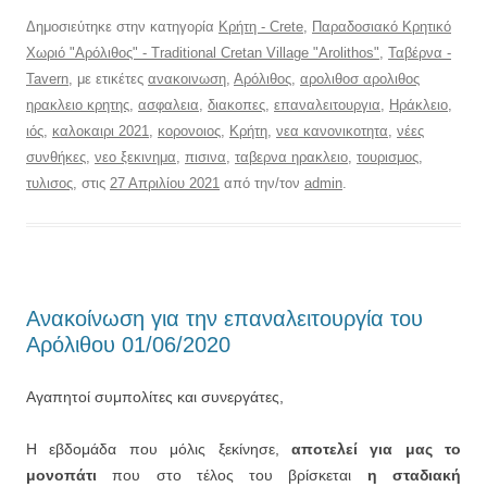
Δημοσιεύτηκε στην κατηγορία
Κρήτη - Crete
,
Παραδοσιακό Κρητικό
Χωριό "Αρόλιθος" - Traditional Cretan Village "Arolithos"
,
Ταβέρνα -
Tavern
, με ετικέτες
ανακοινωση
,
Αρόλιθος
,
αρολιθοσ αρολιθος
ηρακλειο κρητης
,
ασφαλεια
,
διακοπες
,
επαναλειτουργια
,
Ηράκλειο
,
ιός
,
καλοκαιρι 2021
,
κορονοιος
,
Κρήτη
,
νεα κανονικοτητα
,
νέες
συνθήκες
,
νεο ξεκινημα
,
πισινα
,
ταβερνα ηρακλειο
,
τουρισμος
,
τυλισος
, στις
27 Απριλίου 2021
από την/τον
admin
.
Ανακοίνωση για την επαναλειτουργία του
Αρόλιθου 01/06/2020
Αγαπητοί συμπολίτες και συνεργάτες,
Η εβδομάδα που μόλις ξεκίνησε,
αποτελεί για μας το
μονοπάτι
που στο τέλος του βρίσκεται
η σταδιακή