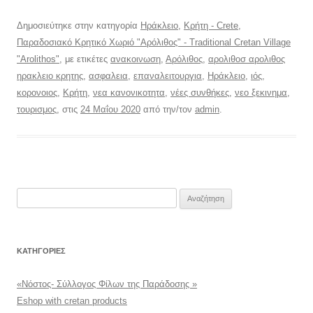
Δημοσιεύτηκε στην κατηγορία
Ηράκλειο
,
Κρήτη - Crete
,
Παραδοσιακό Κρητικό Χωριό "Αρόλιθος" - Traditional Cretan Village
"Arolithos"
, με ετικέτες
ανακοινωση
,
Αρόλιθος
,
αρολιθοσ αρολιθος
ηρακλειο κρητης
,
ασφαλεια
,
επαναλειτουργια
,
Ηράκλειο
,
ιός
,
κορονοιος
,
Κρήτη
,
νεα κανονικοτητα
,
νέες συνθήκες
,
νεο ξεκινημα
,
τουρισμος
, στις
24 Μαΐου 2020
από την/τον
admin
.
Αναζήτηση
για:
KΑΤΗΓΟΡΊΕΣ
«Νόστος- Σύλλογος Φίλων της Παράδοσης »
Eshop with cretan products