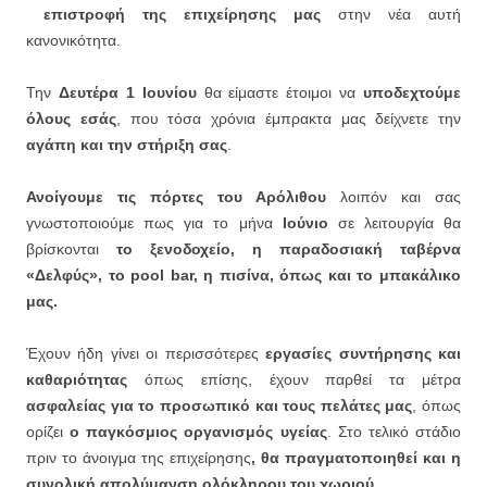
επιστροφή της επιχείρησης μας
στην νέα αυτή
κανονικότητα.
Την
Δευτέρα 1 Ιουνίου
θα είμαστε έτοιμοι να
υποδεχτούμε
όλους εσάς
, που τόσα χρόνια έμπρακτα μας δείχνετε την
αγάπη και την στήριξη σας
.
Ανοίγουμε τις πόρτες του Αρόλιθου
λοιπόν και σας
γνωστοποιούμε πως για το μήνα
Ιούνιο
σε λειτουργία θα
βρίσκονται
το ξενοδοχείο, η παραδοσιακή ταβέρνα
«Δελφύς», το
pool
bar
, η πισίνα, όπως και το μπακάλικο
μας.
Έχουν ήδη γίνει οι περισσότερες
εργασίες συντήρησης και
καθαριότητας
όπως επίσης, έχουν παρθεί τα μέτρα
ασφαλείας για το προσωπικό και τους πελάτες μας
, όπως
ορίζει
ο παγκόσμιος οργανισμός υγείας
. Στο τελικό στάδιο
πριν το άνοιγμα της επιχείρησης
, θα πραγματοποιηθεί και η
συνολική απολύμανση ολόκληρου του χωριού
.