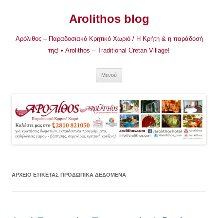
Μετάβαση
σε
Arolithos blog
περιεχόμενο
Αρόλιθος – Παραδοσιακό Κρητικό Χωριό / Η Κρήτη & η παράδοσή
της! • Arolithos – Traditional Cretan Village!
Μενού
ΑΡΧΕΊΟ ΕΤΙΚΈΤΑΣ
ΠΡΟΔΩΠΙΚΆ ΔΕΔΟΜΈΝΑ