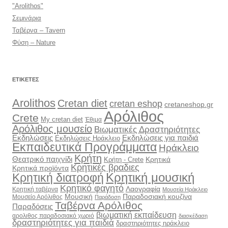
"Arolithos"
Σεμινάρια
Ταβέρνα – Tavern
Φύση – Nature
ΕΤΙΚΈΤΕΣ
Arolithos
Cretan diet
cretan eshop
cretaneshop.gr
Αρόλιθος
Crete
My cretan diet
Έθιμα
Αρόλιθος μουσείο
Βιωματικές Δραστηριότητες
Εκδηλώσεις
Εκδηλώσεις για παιδιά
Εκδηλώσεις Ηράκλειο
Εκπαιδευτικά Προγράμματα
Ηράκλειο
Κρήτη
Θεατρικό παιχνίδι
Κρητικά
Κρήτη - Crete
Κρητικές βραδιες
Κρητικά προϊόντα
Κρητική διατροφή
Κρητική μουσική
Κρητικό φαγητό
Λαογραφία
Κρητική ταβέρνα
Μουσεία Ηράκλειο
Μουσική
Παραδοσιακή κουζίνα
Μουσείο Αρόλιθος
Παράδοση
Ταβέρνα Αρόλιθος
Παραδόσεις
βιωματική εκπαίδευση
αρολιθος παραδοσιακό χωριό
διασκέδαση
δραστηριότητες για παιδιά
δραστηριότητες ηράκλειο