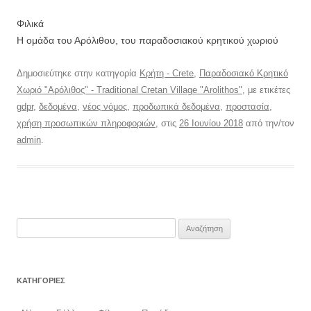
Φιλικά
Η ομάδα του Αρόλιθου, του παραδοσιακού κρητικού χωριού
Δημοσιεύτηκε στην κατηγορία
Κρήτη - Crete
,
Παραδοσιακό Κρητικό
Χωριό "Αρόλιθος" - Traditional Cretan Village "Arolithos"
, με ετικέτες
gdpr
,
δεδομένα
,
νέος νόμος
,
προδωπικά δεδομένα
,
προστασία
,
χρήση προσωπικών πληροφοριών
, στις
26 Ιουνίου 2018
από την/τον
admin
.
Αναζήτηση
για:
KΑΤΗΓΟΡΊΕΣ