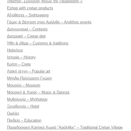
«Νόστος- Σύλλογος Φίλων της Παράδοσης »
Eshop with cretan products
Αξιοθέατα – Sightseeing
Γάμος & βάπτιση στον Αρόλιθο – Arolithos events
Διαγωνισμοί – Contests
Διατροφή – Cretan diet
Ήθη & έθιμα – Customs & traditions
Ηράκλειο
Ιστορία – History
Κρήτη – Crete
Λαϊκή τέχνη – Popular art
Μήτιδα-Πολύτροπη Γνώση
Μουσείο – Museum
Μουσική & Χορός – Music & Dances
Μυθολογία – Mythology
Ξενοδοχείο – Hotel
Ομιλίες
Παιδεία – Education
Παραδοσιακό Κρητικό Χωριό "Αρόλιθος" – Traditional Cretan Village