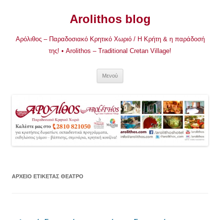
Μετάβαση
σε
Arolithos blog
περιεχόμενο
Αρόλιθος – Παραδοσιακό Κρητικό Χωριό / Η Κρήτη & η παράδοσή
της! • Arolithos – Traditional Cretan Village!
Μενού
ΑΡΧΕΊΟ ΕΤΙΚΈΤΑΣ
ΘΕΑΤΡΟ