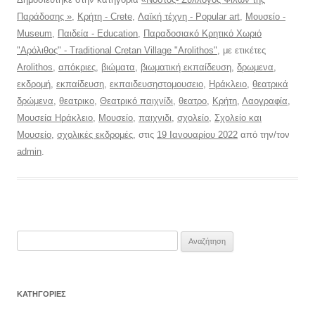
Παράδοσης »
,
Κρήτη - Crete
,
Λαϊκή τέχνη - Popular art
,
Μουσείο -
Museum
,
Παιδεία - Education
,
Παραδοσιακό Κρητικό Χωριό
"Αρόλιθος" - Traditional Cretan Village "Arolithos"
, με ετικέτες
Arolithos
,
απόκριες
,
βιώματα
,
βιωματική εκπαίδευση
,
δρωμενα
,
εκδρομή
,
εκπαίδευση
,
εκπαιδευσηστομουσειο
,
Ηράκλειο
,
θεατρικά
δρώμενα
,
θεατρικο
,
Θεατρικό παιχνίδι
,
θεατρο
,
Κρήτη
,
Λαογραφία
,
Μουσεία Ηράκλειο
,
Μουσείο
,
παιχνιδι
,
σχολείο
,
Σχολείο και
Μουσείο
,
σχολικές εκδρομές
, στις
19 Ιανουαρίου 2022
από την/τον
admin
.
Αναζήτηση
για:
KΑΤΗΓΟΡΊΕΣ