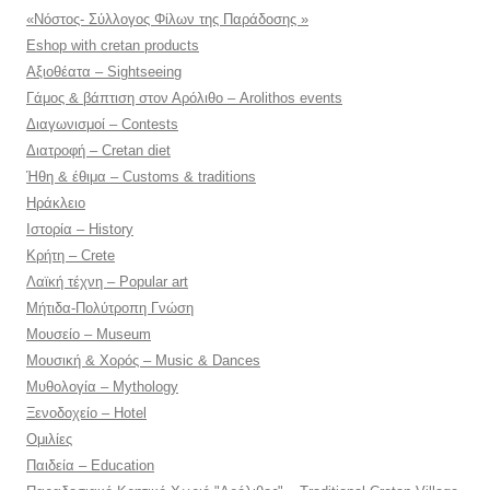
«Νόστος- Σύλλογος Φίλων της Παράδοσης »
Eshop with cretan products
Αξιοθέατα – Sightseeing
Γάμος & βάπτιση στον Αρόλιθο – Arolithos events
Διαγωνισμοί – Contests
Διατροφή – Cretan diet
Ήθη & έθιμα – Customs & traditions
Ηράκλειο
Ιστορία – History
Κρήτη – Crete
Λαϊκή τέχνη – Popular art
Μήτιδα-Πολύτροπη Γνώση
Μουσείο – Museum
Μουσική & Χορός – Music & Dances
Μυθολογία – Mythology
Ξενοδοχείο – Hotel
Ομιλίες
Παιδεία – Education