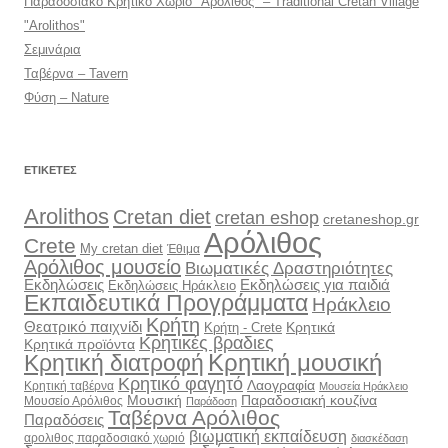
Παραδοσιακό Κρητικό Χωριό "Αρόλιθος" – Traditional Cretan Village
"Arolithos"
Σεμινάρια
Ταβέρνα – Tavern
Φύση – Nature
ΕΤΙΚΈΤΕΣ
Arolithos
Cretan diet
cretan eshop
cretaneshop.gr
Αρόλιθος
Crete
My cretan diet
Έθιμα
Αρόλιθος μουσείο
Βιωματικές Δραστηριότητες
Εκδηλώσεις
Εκδηλώσεις για παιδιά
Εκδηλώσεις Ηράκλειο
Εκπαιδευτικά Προγράμματα
Ηράκλειο
Κρήτη
Θεατρικό παιχνίδι
Κρητικά
Κρήτη - Crete
Κρητικές βραδιες
Κρητικά προϊόντα
Κρητική διατροφή
Κρητική μουσική
Κρητικό φαγητό
Λαογραφία
Κρητική ταβέρνα
Μουσεία Ηράκλειο
Μουσική
Παραδοσιακή κουζίνα
Μουσείο Αρόλιθος
Παράδοση
Ταβέρνα Αρόλιθος
Παραδόσεις
βιωματική εκπαίδευση
αρολιθος παραδοσιακό χωριό
διασκέδαση