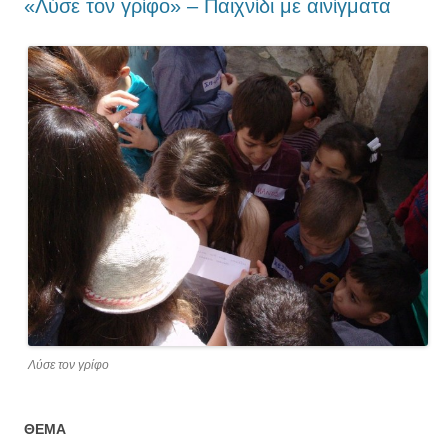
«Λύσε τον γρίφο» – Παιχνίδι με αινίγματα
Λύσε τον γρίφο
ΘΕΜΑ