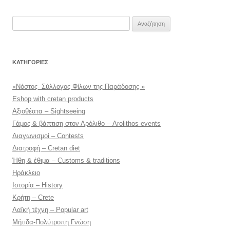
Αναζήτηση
για:
KΑΤΗΓΟΡΊΕΣ
«Νόστος- Σύλλογος Φίλων της Παράδοσης »
Eshop with cretan products
Αξιοθέατα – Sightseeing
Γάμος & βάπτιση στον Αρόλιθο – Arolithos events
Διαγωνισμοί – Contests
Διατροφή – Cretan diet
Ήθη & έθιμα – Customs & traditions
Ηράκλειο
Ιστορία – History
Κρήτη – Crete
Λαϊκή τέχνη – Popular art
Μήτιδα-Πολύτροπη Γνώση