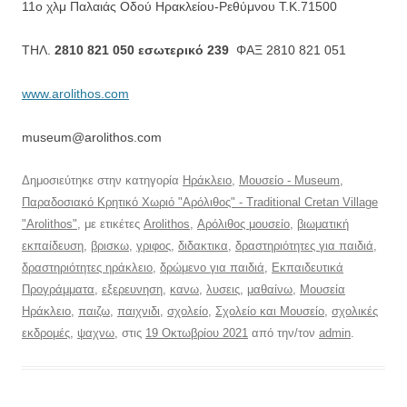
11ο χλμ Παλαιάς Οδού Ηρακλείου-Ρεθύμνου T.K.71500
ΤΗΛ.
2810 821 050 εσωτερικό 239
ΦΑΞ 2810 821 051
www.arolithos.com
museum@arolithos.com
Δημοσιεύτηκε στην κατηγορία
Ηράκλειο
,
Μουσείο - Museum
,
Παραδοσιακό Κρητικό Χωριό "Αρόλιθος" - Traditional Cretan Village
"Arolithos"
, με ετικέτες
Arolithos
,
Αρόλιθος μουσείο
,
βιωματική
εκπαίδευση
,
βρισκω
,
γριφος
,
διδακτικα
,
δραστηριότητες για παιδιά
,
δραστηριότητες ηράκλειο
,
δρώμενο για παιδιά
,
Εκπαιδευτικά
Προγράμματα
,
εξερευνηση
,
κανω
,
λυσεις
,
μαθαίνω
,
Μουσεία
Ηράκλειο
,
παιζω
,
παιχνιδι
,
σχολείο
,
Σχολείο και Μουσείο
,
σχολικές
εκδρομές
,
ψαχνω
, στις
19 Οκτωβρίου 2021
από την/τον
admin
.