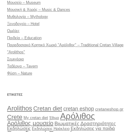
Μουσείο – Museum
Μουσική & Χορός – Music & Dances
Μυθολογία – Mythology
Ξενοδοχείο – Hotel
Ομιλίες
Παιδεία – Education
Παραδοσιακό Κρητικό Χωριό "Αρόλιθος" – Traditional Cretan Village
"Arolithos"
Σεμινάρια
Ταβέρνα – Tavern
Φύση – Nature
ΕΤΙΚΈΤΕΣ
Arolithos
Cretan diet
cretan eshop
cretaneshop.gr
Αρόλιθος
Crete
My cretan diet
Έθιμα
Αρόλιθος μουσείο
Βιωματικές Δραστηριότητες
Εκδηλώσεις
Εκδηλώσεις για παιδιά
Εκδηλώσεις Ηράκλειο