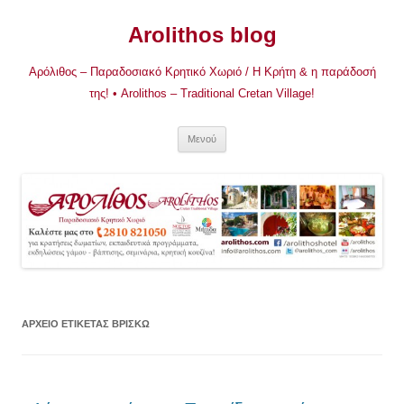
Μετάβαση
σε
Arolithos blog
περιεχόμενο
Αρόλιθος – Παραδοσιακό Κρητικό Χωριό / Η Κρήτη & η παράδοσή
της! • Arolithos – Traditional Cretan Village!
Μενού
ΑΡΧΕΊΟ ΕΤΙΚΈΤΑΣ
ΒΡΙΣΚΩ