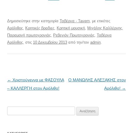
Δημοσιεύτηκε στην κατηγορία
Ταβέρνα - Tavern
, με ετικέτες
Αρόλιθος
,
Κρητικές βραδιες
,
Κρητική μουσική
,
Μιχάλης Καλλέργης
,
Παραμονή πρωτοχρονιάς
,
Ρεβεγιόν Πρωτοχρονιάς
,
Ταβέρνα
Αρόλιθος
, στις
10 Δεκεμβρίου 2013
από την/τον
admin
.
Πλοήγηση
←
Χριστούγεννα με ΦΑΣΟΥΛΑ
Ο ΜΑΝΩΛΗΣ ΑΛΕΞΑΚΗΣ στον
άρθρων
– ΚΑΛΛΕΡΓΗ στον Αρόλιθο!
Αρόλιθο!
→
Αναζήτηση
για: