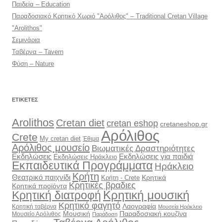
Παιδεία – Education
Παραδοσιακό Κρητικό Χωριό "Αρόλιθος" – Traditional Cretan Village
"Arolithos"
Σεμινάρια
Ταβέρνα – Tavern
Φύση – Nature
ΕΤΙΚΈΤΕΣ
Arolithos
Cretan diet
cretan eshop
cretaneshop.gr
Αρόλιθος
Crete
My cretan diet
Έθιμα
Αρόλιθος μουσείο
Βιωματικές Δραστηριότητες
Εκδηλώσεις
Εκδηλώσεις για παιδιά
Εκδηλώσεις Ηράκλειο
Εκπαιδευτικά Προγράμματα
Ηράκλειο
Κρήτη
Θεατρικό παιχνίδι
Κρητικά
Κρήτη - Crete
Κρητικές βραδιες
Κρητικά προϊόντα
Κρητική διατροφή
Κρητική μουσική
Κρητικό φαγητό
Λαογραφία
Κρητική ταβέρνα
Μουσεία Ηράκλειο
Μουσική
Παραδοσιακή κουζίνα
Μουσείο Αρόλιθος
Παράδοση