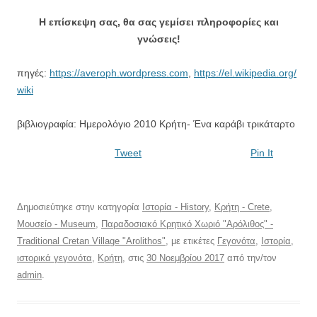
Η επίσκεψη σας, θα σας γεμίσει πληροφορίες και
γνώσεις!
πηγές:
https://averoph.wordpress.com
,
https://el.wikipedia.org/
wiki
βιβλιογραφία: Ημερολόγιο 2010 Κρήτη- Ένα καράβι τρικάταρτο
Tweet
Pin It
Δημοσιεύτηκε στην κατηγορία
Ιστορία - History
,
Κρήτη - Crete
,
Μουσείο - Museum
,
Παραδοσιακό Κρητικό Χωριό "Αρόλιθος" -
Traditional Cretan Village "Arolithos"
, με ετικέτες
Γεγονότα
,
Ιστορία
,
ιστορικά γεγονότα
,
Κρήτη
, στις
30 Νοεμβρίου 2017
από την/τον
admin
.