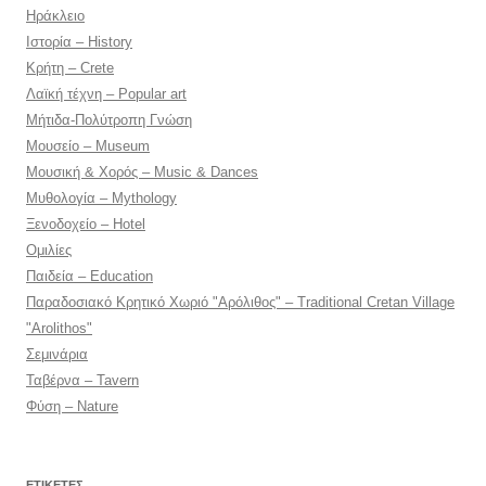
Ηράκλειο
Ιστορία – History
Κρήτη – Crete
Λαϊκή τέχνη – Popular art
Μήτιδα-Πολύτροπη Γνώση
Μουσείο – Museum
Μουσική & Χορός – Music & Dances
Μυθολογία – Mythology
Ξενοδοχείο – Hotel
Ομιλίες
Παιδεία – Education
Παραδοσιακό Κρητικό Χωριό "Αρόλιθος" – Traditional Cretan Village
"Arolithos"
Σεμινάρια
Ταβέρνα – Tavern
Φύση – Nature
ΕΤΙΚΈΤΕΣ