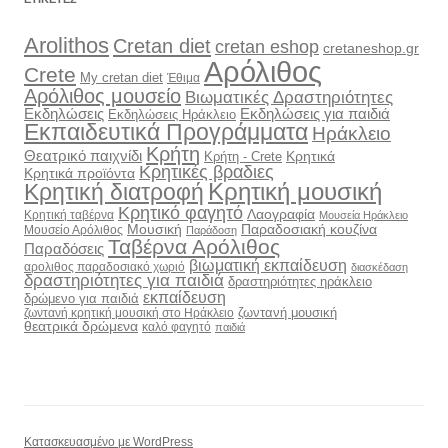
Arolithos
Cretan diet
cretan eshop
cretaneshop.gr
Αρόλιθος
Crete
My cretan diet
Έθιμα
Αρόλιθος μουσείο
Βιωματικές Δραστηριότητες
Εκδηλώσεις
Εκδηλώσεις για παιδιά
Εκδηλώσεις Ηράκλειο
Εκπαιδευτικά Προγράμματα
Ηράκλειο
Κρήτη
Θεατρικό παιχνίδι
Κρητικά
Κρήτη - Crete
Κρητικές βραδιες
Κρητικά προϊόντα
Κρητική διατροφή
Κρητική μουσική
Κρητικό φαγητό
Λαογραφία
Κρητική ταβέρνα
Μουσεία Ηράκλειο
Μουσική
Παραδοσιακή κουζίνα
Μουσείο Αρόλιθος
Παράδοση
Ταβέρνα Αρόλιθος
Παραδόσεις
βιωματική εκπαίδευση
αρολιθος παραδοσιακό χωριό
διασκέδαση
δραστηριότητες για παιδιά
δραστηριότητες ηράκλειο
εκπαίδευση
δρώμενο για παιδιά
ζωντανή μουσική
ζωντανή κρητική μουσική στο Ηράκλειο
θεατρικά δρώμενα
καλό φαγητό
παιδιά
Κατασκευασμένο με WordPress