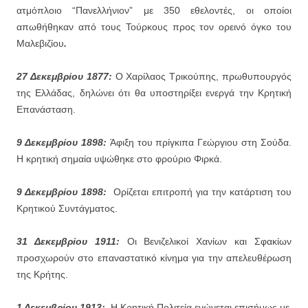
ατμόπλοιο “Πανελλήνιον” με 350 εθελοντές, οι οποίοι
απωθήθηκαν από τους Τούρκους προς τον ορεινό όγκο του
Μαλεβιζίου
.
27 Δεκεμβρίου 1877:
Ο Χαρίλαος Τρικούπης, πρωθυπουργός
της Ελλάδας, δηλώνει ότι θα υποστηρίξει ενεργά την Κρητική
Επανάσταση.
9 Δεκεμβρίου 1898:
Άφιξη του πρίγκιπα Γεώργιου στη Σούδα.
Η κρητική σημαία υψώθηκε στο φρούριο Φιρκά.
9 Δεκεμβρίου 1898:
Ορίζεται επιτροπή για την κατάρτιση του
Κρητικού Συντάγματος.
31 Δεκεμβρίου
1911:
Οι Βενιζελικοί Χανίων και Σφακίων
προσχωρούν στο επαναστατικό κίνημα για την απελευθέρωση
της Κρήτης.
1 Δεκεμβρίου
1913:
Η Κρητική Πολιτεία ενώνεται επισήμως με