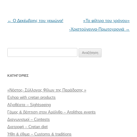
Πλοήγηση
←
Ο Δεκέμβρης του χειμώνα!
«Το φίλτρο του χρόνου»
άρθρων
-Χριστούγεννα-Πρωτοχρονιά
→
Αναζήτηση
για:
KΑΤΗΓΟΡΊΕΣ
«Νόστος- Σύλλογος Φίλων της Παράδοσης »
Eshop with cretan products
Αξιοθέατα – Sightseeing
Γάμος & βάπτιση στον Αρόλιθο – Arolithos events
Διαγωνισμοί – Contests
Διατροφή – Cretan diet
Ήθη & έθιμα – Customs & traditions