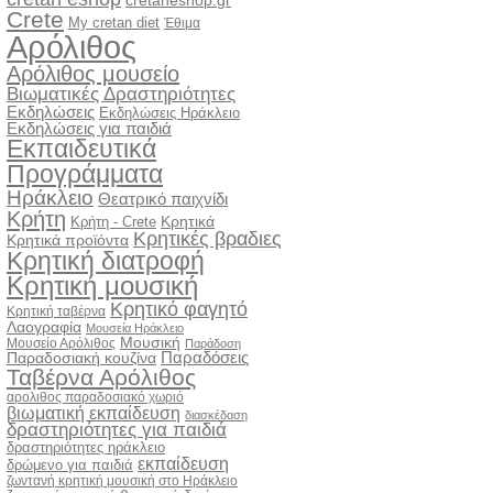
cretaneshop.gr
Crete
My cretan diet
Έθιμα
Αρόλιθος
Αρόλιθος μουσείο
Βιωματικές Δραστηριότητες
Εκδηλώσεις
Εκδηλώσεις Ηράκλειο
Εκδηλώσεις για παιδιά
Εκπαιδευτικά
Προγράμματα
Ηράκλειο
Θεατρικό παιχνίδι
Κρήτη
Κρητικά
Κρήτη - Crete
Κρητικές βραδιες
Κρητικά προϊόντα
Κρητική διατροφή
Κρητική μουσική
Κρητικό φαγητό
Κρητική ταβέρνα
Λαογραφία
Μουσεία Ηράκλειο
Μουσική
Μουσείο Αρόλιθος
Παράδοση
Παραδόσεις
Παραδοσιακή κουζίνα
Ταβέρνα Αρόλιθος
αρολιθος παραδοσιακό χωριό
βιωματική εκπαίδευση
διασκέδαση
δραστηριότητες για παιδιά
δραστηριότητες ηράκλειο
εκπαίδευση
δρώμενο για παιδιά
ζωντανή κρητική μουσική στο Ηράκλειο