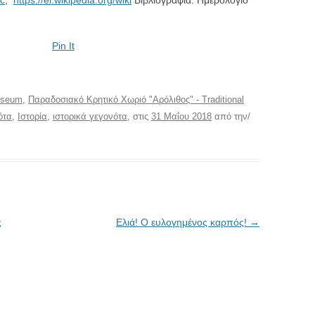
ac
,
https://el.wikipedia.org/wiki
Βιβλιογραφία: Ημερολόγιο
Pin It
useum
,
Παραδοσιακό Κρητικό Χωριό "Αρόλιθος" - Traditional
ότα
,
Ιστορία
,
ιστορικά γεγονότα
, στις
31 Μαΐου 2018
από την/
ς
Ελιά! Ο ευλογημένος καρπός!
→