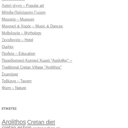
Λαϊκή τέχνη – Popular art
Μήτιδα-Πολύτροπη Γνώση
Μουσείο – Museum
Μουσική & Χορός – Music & Dances
Μυθολογία – Mythology
Ξενοδοχείο – Hotel
Ομιλίες
Παιδεία – Education
Παραδοσιακό Κρητικό Χωριό "Αρόλιθος" –
Traditional Cretan Village "Arolithos"
Σεμινάρια
Ταβέρνα – Tavern
Φύση – Nature
ΕΤΙΚΈΤΕΣ
Arolithos
Cretan diet
cretan eshop