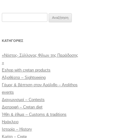
Αναζήτηση
για:
KΑΤΗΓΟΡΊΕΣ
«Νόστος- Σύλλογος Φίλων της Παράδοσης
»
Eshop with cretan products
Αξιοθέατα – Sightseeing
Γάμος & βάπτιση στον Αρόλιθο – Arolithos
events
Διαγωνισμοί – Contests
Διατροφή – Cretan diet
Ήθη & έθιμα – Customs & traditions
Ηράκλειο
Ιστορία – History
Κρήτη – Crete