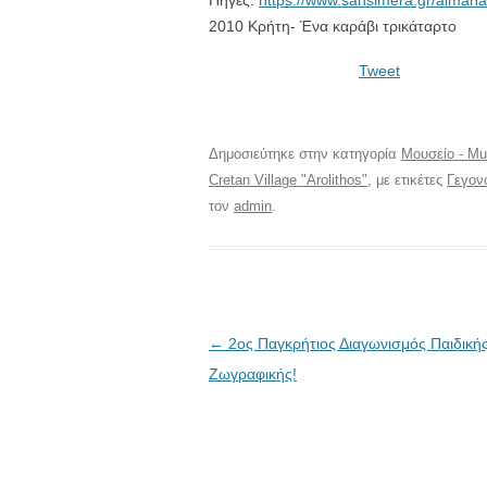
Πηγές:
https://www.sansimera.gr/alman
2010 Κρήτη- Ένα καράβι τρικάταρτο
Tweet
Δημοσιεύτηκε στην κατηγορία
Μουσείο - M
Cretan Village "Arolithos"
, με ετικέτες
Γεγον
τον
admin
.
Πλοήγηση
←
2ος Παγκρήτιος Διαγωνισμός Παιδική
άρθρων
Ζωγραφικής!