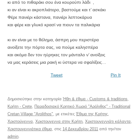
κι από το πιθαράκι σου ένα κουρούπι λάδι ,
κι αν είναι κι ακροπλιάτερο, βαστούμε και τ’ ασκάκι
Φέρε πανιέρι κάστανα, πανιέρι λεπτοκάρυα
και φέρε και γλυκό κρασί να πιουν τα παλικάρια
κι αν είναι με το θέλημα, άσπρη μου περιστέρα
ανοίξετε την πόρτα σας, να πούμε καλησπέρα
και ακόμα δεν τον ηύρηκες τον μάνταλο ν’ ανοίξεις
να μας κεράσεις μια ρακή κι ύστερα να σφαλίξεις…
Tweet
Pin It
Δημοσιεύτηκε στην κατηγορία
Ήθη & έθιμα - Customs & traditions
,
Κρήτη - Crete
,
Παραδοσιακό Κρητικό Χωριό "Αρόλιθος" - Traditional
Cretan Village "Arolithos"
, με ετικέτες
Έθιμα της Κρήτης
,
Χριστούγεννα
,
Χριστουγεννα στην Κρήτη
,
Χριστουγεννιάτι κάλαντα
,
Χριστουγεννιάτικα έθιμα
, στις
14 Δεκεμβρίου 2011
από την/τον
admin
.