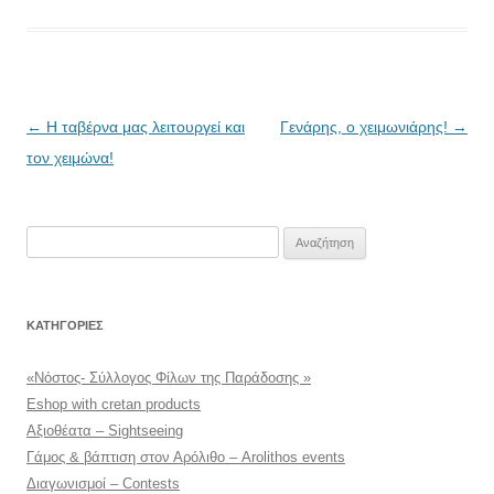
Πλοήγηση
←
Η ταβέρνα μας λειτουργεί και
Γενάρης, ο χειμωνιάρης!
→
άρθρων
τον χειμώνα!
Αναζήτηση
για:
KΑΤΗΓΟΡΊΕΣ
«Νόστος- Σύλλογος Φίλων της Παράδοσης »
Eshop with cretan products
Αξιοθέατα – Sightseeing
Γάμος & βάπτιση στον Αρόλιθο – Arolithos events
Διαγωνισμοί – Contests