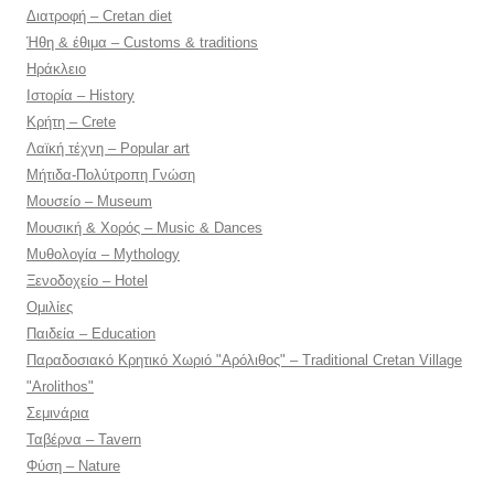
Διατροφή – Cretan diet
Ήθη & έθιμα – Customs & traditions
Ηράκλειο
Ιστορία – History
Κρήτη – Crete
Λαϊκή τέχνη – Popular art
Μήτιδα-Πολύτροπη Γνώση
Μουσείο – Museum
Μουσική & Χορός – Music & Dances
Μυθολογία – Mythology
Ξενοδοχείο – Hotel
Ομιλίες
Παιδεία – Education
Παραδοσιακό Κρητικό Χωριό "Αρόλιθος" – Traditional Cretan Village
"Arolithos"
Σεμινάρια
Ταβέρνα – Tavern
Φύση – Nature