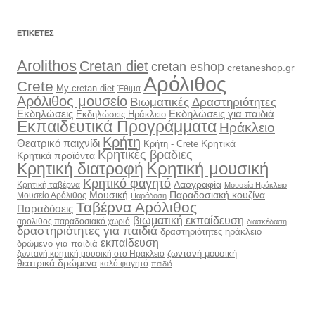
ΕΤΙΚΈΤΕΣ
Arolithos
Cretan diet
cretan eshop
cretaneshop.gr
Αρόλιθος
Crete
My cretan diet
Έθιμα
Αρόλιθος μουσείο
Βιωματικές Δραστηριότητες
Εκδηλώσεις
Εκδηλώσεις για παιδιά
Εκδηλώσεις Ηράκλειο
Εκπαιδευτικά Προγράμματα
Ηράκλειο
Κρήτη
Θεατρικό παιχνίδι
Κρητικά
Κρήτη - Crete
Κρητικές βραδιες
Κρητικά προϊόντα
Κρητική διατροφή
Κρητική μουσική
Κρητικό φαγητό
Λαογραφία
Κρητική ταβέρνα
Μουσεία Ηράκλειο
Μουσική
Παραδοσιακή κουζίνα
Μουσείο Αρόλιθος
Παράδοση
Ταβέρνα Αρόλιθος
Παραδόσεις
βιωματική εκπαίδευση
αρολιθος παραδοσιακό χωριό
διασκέδαση
δραστηριότητες για παιδιά
δραστηριότητες ηράκλειο
εκπαίδευση
δρώμενο για παιδιά
ζωντανή μουσική
ζωντανή κρητική μουσική στο Ηράκλειο
θεατρικά δρώμενα
καλό φαγητό
παιδιά