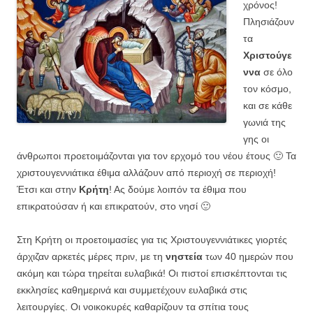
χρόνος!
Πλησιάζουν
τα
Χριστούγε
ννα
σε όλο
τον κόσμο,
και σε κάθε
γωνιά της
γης οι
άνθρωποι προετοιμάζονται για τον ερχομό του νέου έτους 🙂 Τα
χριστουγεννιάτικα έθιμα αλλάζουν από περιοχή σε περιοχή!
Έτσι και στην
Κρήτη
! Ας δούμε λοιπόν τα έθιμα που
επικρατούσαν ή και επικρατούν, στο νησί 🙂
Στη Κρήτη οι προετοιμασίες για τις Χριστουγεννιάτικες γιορτές
άρχιζαν αρκετές μέρες πριν, με τη
νηστεία
των 40 ημερών που
ακόμη και τώρα τηρείται ευλαβικά! Οι πιστοί επισκέπτονται τις
εκκλησίες καθημερινά και συμμετέχουν ευλαβικά στις
λειτουργίες. Οι νοικοκυρές καθαρίζουν τα σπίτια τους