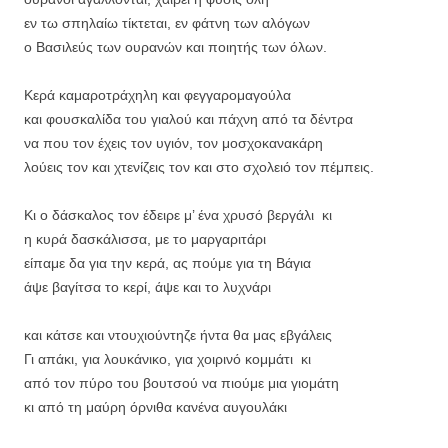
εν τω σπηλαίω τίκτεται, εν φάτνη των αλόγων
ο Βασιλεύς των ουρανών και ποιητής των όλων.
Κερά καμαροτράχηλη και φεγγαρομαγούλα
και φουσκαλίδα του γιαλού και πάχνη από τα δέντρα
να που τον έχεις τον υγιόν, τον μοσχοκανακάρη
λούεις τον και χτενίζεις τον και στο σχολειό τον πέμπεις.
Κι ο δάσκαλος τον έδειρε μ’ ένα χρυσό βεργάλι κι
η κυρά δασκάλισσα, με το μαργαριτάρι
είπαμε δα για την κερά, ας πούμε για τη Βάγια
άψε βαγίτσα το κερί, άψε και το λυχνάρι
και κάτσε και ντουχιούντηζε ήντα θα μας εβγάλεις
Γι απάκι, για λουκάνικο, για χοιρινό κομμάτι κι
από τον πύρο του βουτσού να πιούμε μια γιομάτη
κι από τη μαύρη όρνιθα κανένα αυγουλάκι