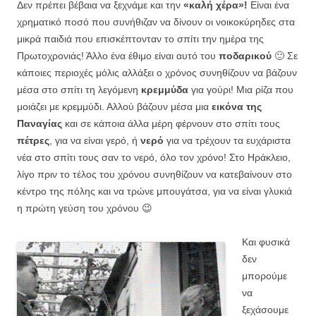
Δεν πρέπει βέβαια να ξεχνάμε και την
«καλή χέρα»!
Είναι ένα
χρηματικό ποσό που συνήθιζαν να δίνουν οι νοικοκύρηδες στα
μικρά παιδιά που επισκέπτονταν το σπίτι την ημέρα της
Πρωτοχρονιάς! Άλλο ένα έθιμο είναι αυτό του
ποδαρικού
🙂 Σε
κάποιες περιοχές μόλις αλλάξει ο χρόνος συνηθίζουν να βάζουν
μέσα στο σπίτι τη λεγόμενη
κρεμμύδα
για γούρι! Μια ρίζα που
μοιάζει με κρεμμύδι. Αλλού βάζουν μέσα μια
εικόνα της
Παναγίας
και σε κάποια άλλα μέρη φέρνουν στο σπίτι τους
πέτρες
, για να είναι γερό, ή
νερό
για να τρέχουν τα ευχάριστα
νέα στο σπίτι τους σαν το νερό, όλο τον χρόνο! Στο Ηράκλειο,
λίγο πριν το τέλος του χρόνου συνηθίζουν να κατεβαίνουν στο
κέντρο της πόλης και να τρώνε μπουγάτσα, για να είναι γλυκιά
η πρώτη γεύση του χρόνου 😉
Και φυσικά
δεν
μπορούμε
να
ξεχάσουμε