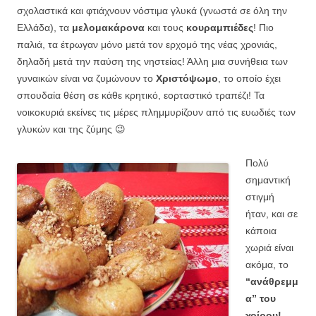
σχολαστικά και φτιάχνουν νόστιμα γλυκά (γνωστά σε όλη την
Ελλάδα), τα
μελομακάρονα
και τους
κουραμπιέδες
! Πιο
παλιά, τα έτρωγαν μόνο μετά τον ερχομό της νέας χρονιάς,
δηλαδή μετά την παύση της νηστείας! Άλλη μια συνήθεια των
γυναικών είναι να ζυμώνουν το
Χριστόψωμο
, το οποίο έχει
σπουδαία θέση σε κάθε κρητικό, εορταστικό τραπέζι! Τα
νοικοκυριά εκείνες τις μέρες πλημμυρίζουν από τις ευωδιές των
γλυκών και της ζύμης 😉
Πολύ
σημαντική
στιγμή
ήταν, και σε
κάποια
χωριά είναι
ακόμα, το
“ανάθρεμμ
α” του
χοίρου!