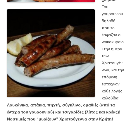
Του
γουρουνιού
δηλαδή
που το
έσφαζαν οι
νοικοκυραίο
ι την ημέρα
των
Χριστουγέν
νων, και την
επόμενη
έφτιαχναν
κάθε λογής
καλούδια!
Λουκάνικα, απάκια, πηχτή, σύγκλινο, ομαθιές (από τα
έντερα του γουρουνιού) και τσιγαρίδες (λίπος και κρέας)!
Νοστιμιές που “μυρίζουν” Χριστούγεννα στην Κρήτη!