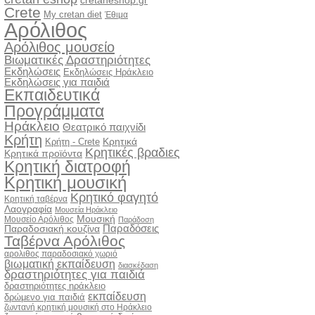
cretaneshop.gr
Crete
My cretan diet
Έθιμα
Αρόλιθος
Αρόλιθος μουσείο
Βιωματικές Δραστηριότητες
Εκδηλώσεις
Εκδηλώσεις Ηράκλειο
Εκδηλώσεις για παιδιά
Εκπαιδευτικά
Προγράμματα
Ηράκλειο
Θεατρικό παιχνίδι
Κρήτη
Κρητικά
Κρήτη - Crete
Κρητικές βραδιες
Κρητικά προϊόντα
Κρητική διατροφή
Κρητική μουσική
Κρητικό φαγητό
Κρητική ταβέρνα
Λαογραφία
Μουσεία Ηράκλειο
Μουσική
Μουσείο Αρόλιθος
Παράδοση
Παραδόσεις
Παραδοσιακή κουζίνα
Ταβέρνα Αρόλιθος
αρολιθος παραδοσιακό χωριό
βιωματική εκπαίδευση
διασκέδαση
δραστηριότητες για παιδιά
δραστηριότητες ηράκλειο
εκπαίδευση
δρώμενο για παιδιά
ζωντανή κρητική μουσική στο Ηράκλειο