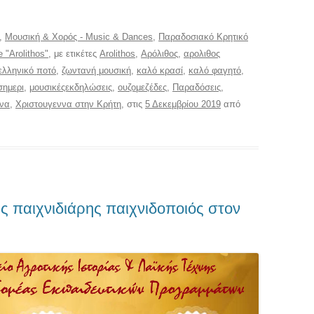
,
Μουσική & Χορός - Music & Dances
,
Παραδοσιακό Κρητικό
e "Arolithos"
, με ετικέτες
Arolithos
,
Αρόλιθος
,
αρολιθος
ελληνικό ποτό
,
ζωντανή μουσική
,
καλό κρασί
,
καλό φαγητό
,
σημερι
,
μουσικέςεκδηλώσεις
,
ουζομεζέδες
,
Παραδόσεις
,
ννα
,
Χριστουγεννα στην Κρήτη
, στις
5 Δεκεμβρίου 2019
από
ας παιχνιδιάρης παιχνιδοποιός στον