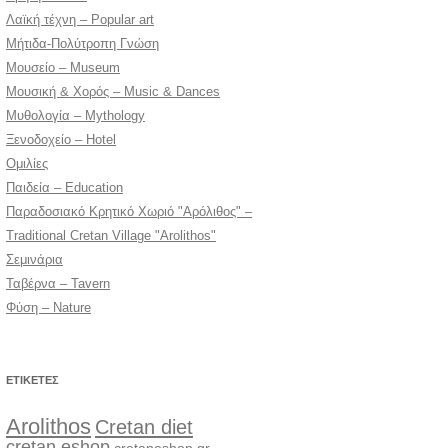
Λαϊκή τέχνη – Popular art
Μήτιδα-Πολύτροπη Γνώση
Μουσείο – Museum
Μουσική & Χορός – Music & Dances
Μυθολογία – Mythology
Ξενοδοχείο – Hotel
Ομιλίες
Παιδεία – Education
Παραδοσιακό Κρητικό Χωριό "Αρόλιθος" –
Traditional Cretan Village "Arolithos"
Σεμινάρια
Ταβέρνα – Tavern
Φύση – Nature
ΕΤΙΚΈΤΕΣ
Arolithos
Cretan diet
cretan eshop