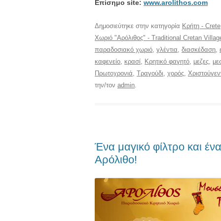
Eπίσημο site:
www.arolithos.com
Δημοσιεύτηκε στην κατηγορία
Κρήτη - Crete
Χωριό "Αρόλιθος" - Traditional Cretan Villag
παραδοσιακό χωριό
,
γλέντια
,
διασκέδαση
,
καφενείο
,
κρασί
,
Κρητικό φαγητό
,
μεζες
,
με
Πρωτοχρονιά
,
Τραγούδι
,
χορός
,
Χριστούγε
την/τον
admin
.
Ένα μαγικό φίλτρο και έν
Αρόλιθο!