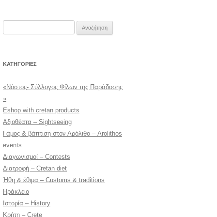
Αναζήτηση
για:
KΑΤΗΓΟΡΊΕΣ
«Νόστος- Σύλλογος Φίλων της Παράδοσης
»
Eshop with cretan products
Αξιοθέατα – Sightseeing
Γάμος & βάπτιση στον Αρόλιθο – Arolithos
events
Διαγωνισμοί – Contests
Διατροφή – Cretan diet
Ήθη & έθιμα – Customs & traditions
Ηράκλειο
Ιστορία – History
Κρήτη – Crete