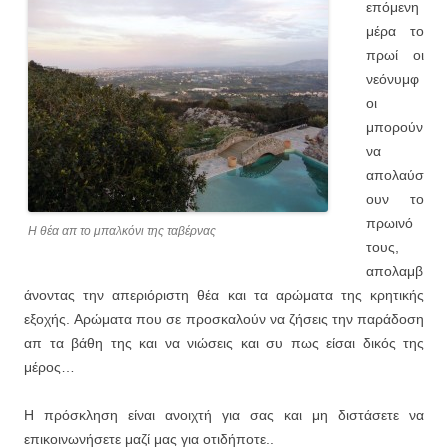
επόμενη
μέρα το
πρωί οι
νεόνυμφ
οι
μπορούν
να
απολαύσ
ουν το
πρωινό
Η θέα απ το μπαλκόνι της ταβέρνας
τους,
απολαμβ
άνοντας την απεριόριστη θέα και τα αρώματα της κρητικής
εξοχής. Αρώματα που σε προσκαλούν να ζήσεις την παράδοση
απ τα βάθη της και να νιώσεις και συ πως είσαι δικός της
μέρος…
Η πρόσκληση είναι ανοιχτή για σας και μη διστάσετε να
επικοινωνήσετε μαζί μας για οτιδήποτε..