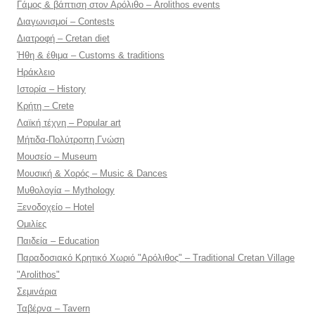
Γάμος & βάπτιση στον Αρόλιθο – Arolithos events
Διαγωνισμοί – Contests
Διατροφή – Cretan diet
Ήθη & έθιμα – Customs & traditions
Ηράκλειο
Ιστορία – History
Κρήτη – Crete
Λαϊκή τέχνη – Popular art
Μήτιδα-Πολύτροπη Γνώση
Μουσείο – Museum
Μουσική & Χορός – Music & Dances
Μυθολογία – Mythology
Ξενοδοχείο – Hotel
Ομιλίες
Παιδεία – Education
Παραδοσιακό Κρητικό Χωριό "Αρόλιθος" – Traditional Cretan Village
"Arolithos"
Σεμινάρια
Ταβέρνα – Tavern