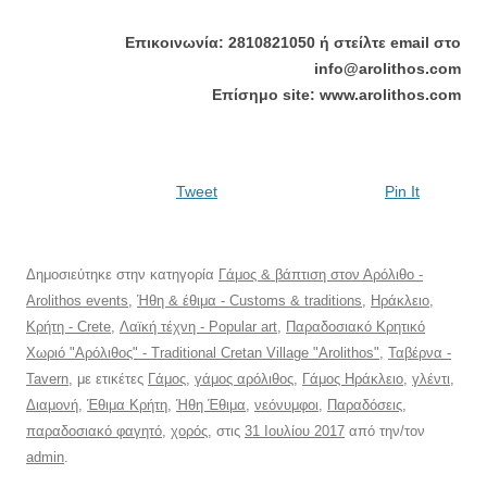
Επικοινωνία: 2810821050 ή στείλτε email στο
info@arolithos.com
Επίσημο site: www.arolithos.com
Tweet
Pin It
Δημοσιεύτηκε στην κατηγορία
Γάμος & βάπτιση στον Αρόλιθο -
Arolithos events
,
Ήθη & έθιμα - Customs & traditions
,
Ηράκλειο
,
Κρήτη - Crete
,
Λαϊκή τέχνη - Popular art
,
Παραδοσιακό Κρητικό
Χωριό "Αρόλιθος" - Traditional Cretan Village "Arolithos"
,
Ταβέρνα -
Tavern
, με ετικέτες
Γάμος
,
γάμος αρόλιθος
,
Γάμος Ηράκλειο
,
γλέντι
,
Διαμονή
,
Έθιμα Κρήτη
,
Ήθη Έθιμα
,
νεόνυμφοι
,
Παραδόσεις
,
παραδοσιακό φαγητό
,
χορός
, στις
31 Ιουλίου 2017
από την/τον
admin
.