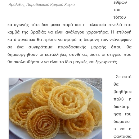
εθίμων
Αρόλιθος, Παραδοσιακό Κρητικό Χωριό
του
τόπου
καταγωγής τότε δεν μένει παρά και η τελευταία πινελιά στο
καμβά της βραδιάς να είναι ανάλογου χαρακτήρα. Η επιλογή
κατά συνέπεια θα πρέπει να αφορά τη διαμονή των νεόνυμφων
σε ένα συγκρότημα παραδοσιακής μορφής όπου θα
δημιουργηθούν οι κατάλληλες συνθήκες ώστε οι στιγμές που
θα ακολουθήσουν να είναι το ίδιο μαγικές και ξεχωριστές.
Σε αυτό
θα
βοηθήσει
πολύ η
διακόσμ
ηση του
δωματίο
υ και η
φαντασία