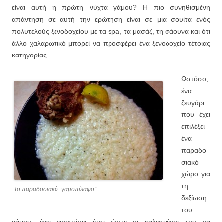
είναι αυτή η πρώτη νύχτα γάμου? Η πιο συνηθισμένη
απάντηση σε αυτή την ερώτηση είναι σε μια σουίτα ενός
πολυτελούς ξενοδοχείου με τα spa, τα μασάζ, τη σάουνα και ότι
άλλο χαλαρωτικό μπορεί να προσφέρει ένα ξενοδοχείο τέτοιας
κατηγορίας.
Ωστόσο,
ένα
ζευγάρι
που έχει
επιλέξει
ένα
παραδο
σιακό
χώρο για
τη
Το παραδοσιακό “γαμοπίλαφο”
δεξίωση
του
γάμου, έχει φροντίσει έτσι ώστε οι καλεσμένοι του να