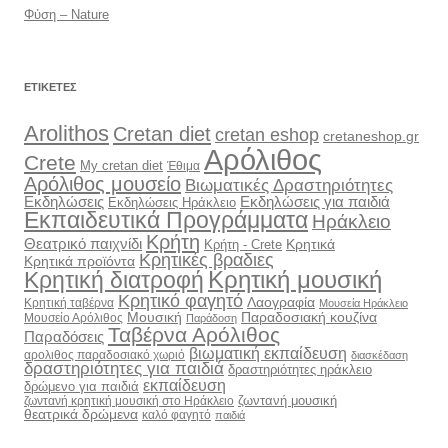
Φύση – Nature
ΕΤΙΚΈΤΕΣ
Arolithos
Cretan diet
cretan eshop
cretaneshop.gr
Αρόλιθος
Crete
My cretan diet
Έθιμα
Αρόλιθος μουσείο
Βιωματικές Δραστηριότητες
Εκδηλώσεις
Εκδηλώσεις για παιδιά
Εκδηλώσεις Ηράκλειο
Εκπαιδευτικά Προγράμματα
Ηράκλειο
Κρήτη
Θεατρικό παιχνίδι
Κρητικά
Κρήτη - Crete
Κρητικές βραδιες
Κρητικά προϊόντα
Κρητική διατροφή
Κρητική μουσική
Κρητικό φαγητό
Λαογραφία
Κρητική ταβέρνα
Μουσεία Ηράκλειο
Μουσική
Παραδοσιακή κουζίνα
Μουσείο Αρόλιθος
Παράδοση
Ταβέρνα Αρόλιθος
Παραδόσεις
βιωματική εκπαίδευση
αρολιθος παραδοσιακό χωριό
διασκέδαση
δραστηριότητες για παιδιά
δραστηριότητες ηράκλειο
εκπαίδευση
δρώμενο για παιδιά
ζωντανή μουσική
ζωντανή κρητική μουσική στο Ηράκλειο
θεατρικά δρώμενα
καλό φαγητό
παιδιά