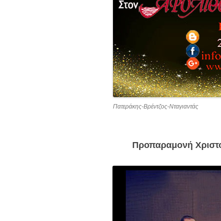
Πατεράκης-Βρέντζος-Νταγιαντάς
Προπαραμονή Χριστο