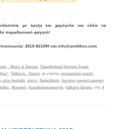
οπλιστείτε με όρεξη και χαμόγελο και ελάτε να
αλό παραδοσιακό φαγητό!
πικοινωνία: 2810-821050 και info@arolithos.com
ορός - Music & Dances
,
Παραδοσιακό Κρητικό Χωριό
ithos"
,
Ταβέρνα - Tavern
, με ετικέτες
αποκριάτικη γιορτή
,
ές στον Αρόλιθο
,
γλέντι
,
διασκέδαση
,
ζωντανή κρητική μουσική
αδιές
,
Μουσική
,
παραδοσιακόφαγητό
,
ταβέρνα δελφύς
, στις
4