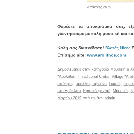
Απόκριες 2019
Φορέστε τα αποκριάτικα σας, εξ
γλεντήσουμε με καλή μουσική και κ
Καλή σας διασκέδαση!
Βλατάς Νίκος
Ε
Eπίσημο site:
www.arolithos.com
Δημοσιεύτηκε στην κατηγορία
Μουσική & Χ
"Αρόλιθος" - Traditional Cretan Village "Arol
απόκριες
,
αρόλιθος ταβέρνα
,
Γιορτές
,
Γιορτ
στο Ηράκλειο
,
Κρητικό φαγητό
,
Μουσικές βρ
Μαρτίου 2019
από την/τον
admin
.