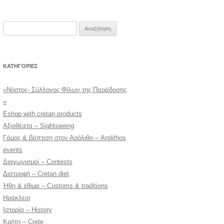
Αναζήτηση
για:
KΑΤΗΓΟΡΊΕΣ
«Νόστος- Σύλλογος Φίλων της Παράδοσης
»
Eshop with cretan products
Αξιοθέατα – Sightseeing
Γάμος & βάπτιση στον Αρόλιθο – Arolithos
events
Διαγωνισμοί – Contests
Διατροφή – Cretan diet
Ήθη & έθιμα – Customs & traditions
Ηράκλειο
Ιστορία – History
Κρήτη – Crete