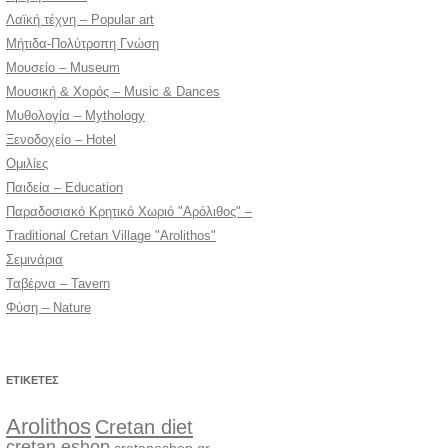
Λαϊκή τέχνη – Popular art
Μήτιδα-Πολύτροπη Γνώση
Μουσείο – Museum
Μουσική & Χορός – Music & Dances
Μυθολογία – Mythology
Ξενοδοχείο – Hotel
Ομιλίες
Παιδεία – Education
Παραδοσιακό Κρητικό Χωριό "Αρόλιθος" –
Traditional Cretan Village "Arolithos"
Σεμινάρια
Ταβέρνα – Tavern
Φύση – Nature
ΕΤΙΚΈΤΕΣ
Arolithos
Cretan diet
cretan eshop