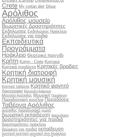
cretaneshop.gr
Crete
My cretan diet
Έθιμα
Αρόλιθος
Αρόλιθος μουσείο
Βιωματικές Δραστηριότητες
Εκδηλώσεις
Εκδηλώσεις Ηράκλειο
Εκδηλώσεις για παιδιά
Εκπαιδευτικά
Προγράμματα
Ηράκλειο
Θεατρικό παιχνίδι
Κρήτη
Κρητικά
Κρήτη - Crete
Κρητικές βραδιες
Κρητικά προϊόντα
Κρητική διατροφή
Κρητική μουσική
Κρητικό φαγητό
Κρητική ταβέρνα
Λαογραφία
Μουσεία Ηράκλειο
Μουσική
Μουσείο Αρόλιθος
Παράδοση
Παραδόσεις
Παραδοσιακή κουζίνα
Ταβέρνα Αρόλιθος
αρολιθος παραδοσιακό χωριό
βιωματική εκπαίδευση
διασκέδαση
δραστηριότητες για παιδιά
δραστηριότητες ηράκλειο
εκπαίδευση
δρώμενο για παιδιά
ζωντανή κρητική μουσική στο Ηράκλειο