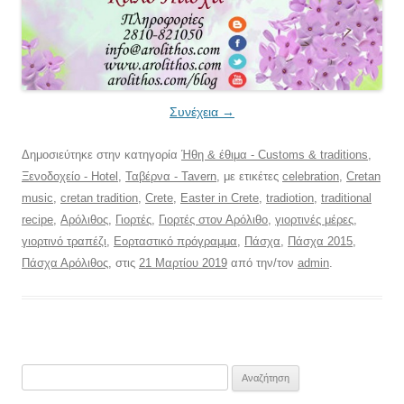
Συνέχεια
→
Δημοσιεύτηκε στην κατηγορία
Ήθη & έθιμα - Customs & traditions
,
Ξενοδοχείο - Hotel
,
Ταβέρνα - Tavern
, με ετικέτες
celebration
,
Cretan
music
,
cretan tradition
,
Crete
,
Easter in Crete
,
tradiotion
,
traditional
recipe
,
Αρόλιθος
,
Γιορτές
,
Γιορτές στον Αρόλιθο
,
γιορτινές μέρες
,
γιορτινό τραπέζι
,
Εορταστικό πρόγραμμα
,
Πάσχα
,
Πάσχα 2015
,
Πάσχα Αρόλιθος
, στις
21 Μαρτίου 2019
από την/τον
admin
.
Αναζήτηση
για: