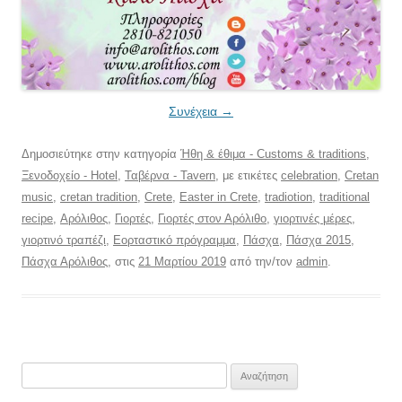
Συνέχεια
→
Δημοσιεύτηκε στην κατηγορία
Ήθη & έθιμα - Customs & traditions
,
Ξενοδοχείο - Hotel
,
Ταβέρνα - Tavern
, με ετικέτες
celebration
,
Cretan
music
,
cretan tradition
,
Crete
,
Easter in Crete
,
tradiotion
,
traditional
recipe
,
Αρόλιθος
,
Γιορτές
,
Γιορτές στον Αρόλιθο
,
γιορτινές μέρες
,
γιορτινό τραπέζι
,
Εορταστικό πρόγραμμα
,
Πάσχα
,
Πάσχα 2015
,
Πάσχα Αρόλιθος
, στις
21 Μαρτίου 2019
από την/τον
admin
.
Αναζήτηση
για: