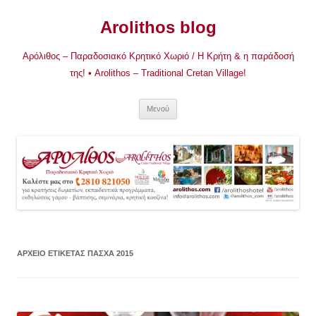
Μετάβαση
σε
Arolithos blog
περιεχόμενο
Αρόλιθος – Παραδοσιακό Κρητικό Χωριό / Η Κρήτη & η παράδοσή
της! • Arolithos – Traditional Cretan Village!
Μενού
ΑΡΧΕΊΟ ΕΤΙΚΈΤΑΣ
ΠΆΣΧΑ 2015