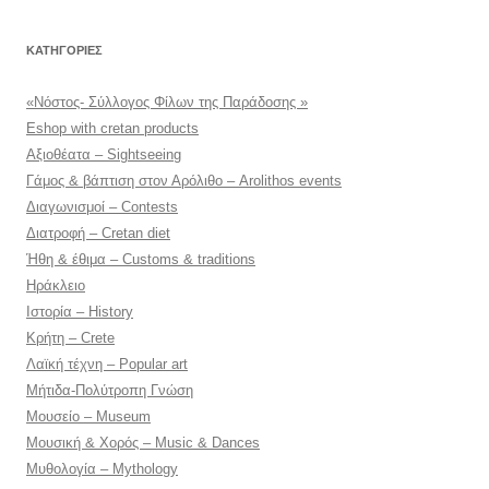
KΑΤΗΓΟΡΊΕΣ
«Νόστος- Σύλλογος Φίλων της Παράδοσης »
Eshop with cretan products
Αξιοθέατα – Sightseeing
Γάμος & βάπτιση στον Αρόλιθο – Arolithos events
Διαγωνισμοί – Contests
Διατροφή – Cretan diet
Ήθη & έθιμα – Customs & traditions
Ηράκλειο
Ιστορία – History
Κρήτη – Crete
Λαϊκή τέχνη – Popular art
Μήτιδα-Πολύτροπη Γνώση
Μουσείο – Museum
Μουσική & Χορός – Music & Dances
Μυθολογία – Mythology