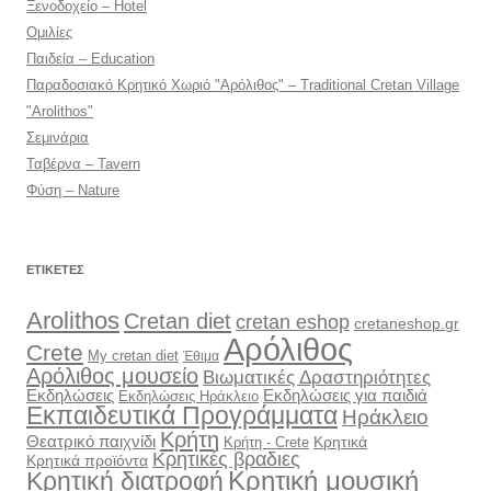
Ξενοδοχείο – Hotel
Ομιλίες
Παιδεία – Education
Παραδοσιακό Κρητικό Χωριό "Αρόλιθος" – Traditional Cretan Village
"Arolithos"
Σεμινάρια
Ταβέρνα – Tavern
Φύση – Nature
ΕΤΙΚΈΤΕΣ
Arolithos
Cretan diet
cretan eshop
cretaneshop.gr
Αρόλιθος
Crete
My cretan diet
Έθιμα
Αρόλιθος μουσείο
Βιωματικές Δραστηριότητες
Εκδηλώσεις
Εκδηλώσεις για παιδιά
Εκδηλώσεις Ηράκλειο
Εκπαιδευτικά Προγράμματα
Ηράκλειο
Κρήτη
Θεατρικό παιχνίδι
Κρητικά
Κρήτη - Crete
Κρητικές βραδιες
Κρητικά προϊόντα
Κρητική διατροφή
Κρητική μουσική