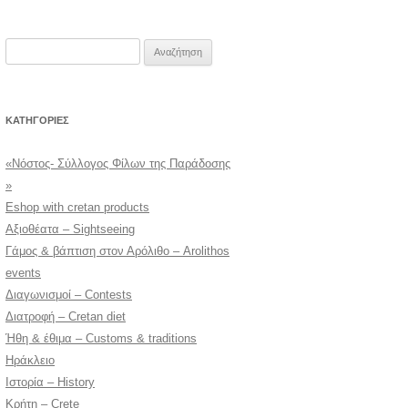
Αναζήτηση
για:
KΑΤΗΓΟΡΊΕΣ
«Νόστος- Σύλλογος Φίλων της Παράδοσης
»
Eshop with cretan products
Αξιοθέατα – Sightseeing
Γάμος & βάπτιση στον Αρόλιθο – Arolithos
events
Διαγωνισμοί – Contests
Διατροφή – Cretan diet
Ήθη & έθιμα – Customs & traditions
Ηράκλειο
Ιστορία – History
Κρήτη – Crete