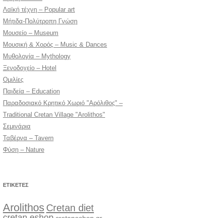
Λαϊκή τέχνη – Popular art
Μήτιδα-Πολύτροπη Γνώση
Μουσείο – Museum
Μουσική & Χορός – Music & Dances
Μυθολογία – Mythology
Ξενοδοχείο – Hotel
Ομιλίες
Παιδεία – Education
Παραδοσιακό Κρητικό Χωριό "Αρόλιθος" –
Traditional Cretan Village "Arolithos"
Σεμινάρια
Ταβέρνα – Tavern
Φύση – Nature
ΕΤΙΚΈΤΕΣ
Arolithos
Cretan diet
cretan eshop