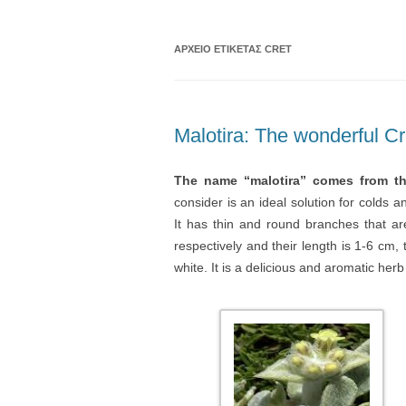
ΑΡΧΕΊΟ ΕΤΙΚΈΤΑΣ
CRET
Malotira: The wonderful Cr
The name “malotira” comes from the
consider is an ideal solution for colds 
It has thin and round branches that are 
respectively and their length is 1-6 cm, 
white. It is a delicious and aromatic her