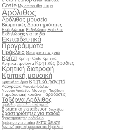
cretaneshop.gr
Crete
My cretan diet
Έθιμα
Αρόλιθος
Αρόλιθος μουσείο
Βιωματικές Δραστηριότητες
Εκδηλώσεις
Εκδηλώσεις Ηράκλειο
Εκδηλώσεις για παιδιά
Εκπαιδευτικά
Προγράμματα
Ηράκλειο
Θεατρικό παιχνίδι
Κρήτη
Κρητικά
Κρήτη - Crete
Κρητικές βραδιες
Κρητικά προϊόντα
Κρητική διατροφή
Κρητική μουσική
Κρητικό φαγητό
Κρητική ταβέρνα
Λαογραφία
Μουσεία Ηράκλειο
Μουσική
Μουσείο Αρόλιθος
Παράδοση
Παραδόσεις
Παραδοσιακή κουζίνα
Ταβέρνα Αρόλιθος
αρολιθος παραδοσιακό χωριό
βιωματική εκπαίδευση
διασκέδαση
δραστηριότητες για παιδιά
δραστηριότητες ηράκλειο
εκπαίδευση
δρώμενο για παιδιά
ζωντανή κρητική μουσική στο Ηράκλειο