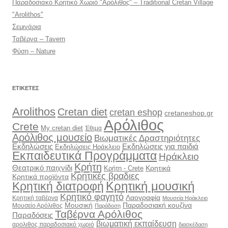
Παραδοσιακό Κρητικό Χωριό "Αρόλιθος" – Traditional Cretan Village
"Arolithos"
Σεμινάρια
Ταβέρνα – Tavern
Φύση – Nature
ΕΤΙΚΈΤΕΣ
Arolithos
Cretan diet
cretan eshop
cretaneshop.gr
Αρόλιθος
Crete
My cretan diet
Έθιμα
Αρόλιθος μουσείο
Βιωματικές Δραστηριότητες
Εκδηλώσεις
Εκδηλώσεις για παιδιά
Εκδηλώσεις Ηράκλειο
Εκπαιδευτικά Προγράμματα
Ηράκλειο
Κρήτη
Θεατρικό παιχνίδι
Κρητικά
Κρήτη - Crete
Κρητικές βραδιες
Κρητικά προϊόντα
Κρητική διατροφή
Κρητική μουσική
Κρητικό φαγητό
Λαογραφία
Κρητική ταβέρνα
Μουσεία Ηράκλειο
Μουσική
Παραδοσιακή κουζίνα
Μουσείο Αρόλιθος
Παράδοση
Ταβέρνα Αρόλιθος
Παραδόσεις
βιωματική εκπαίδευση
αρολιθος παραδοσιακό χωριό
διασκέδαση