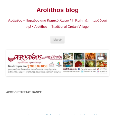
Μετάβαση
σε
Arolithos blog
περιεχόμενο
Αρόλιθος – Παραδοσιακό Κρητικό Χωριό / Η Κρήτη & η παράδοσή
της! • Arolithos – Traditional Cretan Village!
Μενού
ΑΡΧΕΊΟ ΕΤΙΚΈΤΑΣ
DANCE