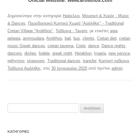
Official Website:
www.arolithos.com
Δημοσιεύτηκε στην κατηγορία
Ηράκλειο
,
Μουσική & Χορός - Music
& Dances
,
Παραδοσιακό Κρητικό Χωριό "Αρόλιθος" - Traditional
Cretan Village "Arolithos"
,
Ταβέρνα - Tavern
, με ετικέτες
agia
pelagia
,
ammoudara
,
Arolithos
,
bali
,
bus
,
clients
,
Cretan diet
,
cretan
music Greek dances
,
cretan taverna
,
Crete
,
dance
,
Dance nights
,
dancers
,
dishes
,
fodele
,
greek night
,
Heraklion
,
lygaria
,
new service
,
rethymno
,
stopovers
,
Traditional dances
,
transfer
,
Κρητική ταβέρνα
,
Ταβέρνα Αρόλιθος
, στις
30 Ιανουαρίου 2020
από την/τον
admin
.
Αναζήτηση
για:
KΑΤΗΓΟΡΊΕΣ