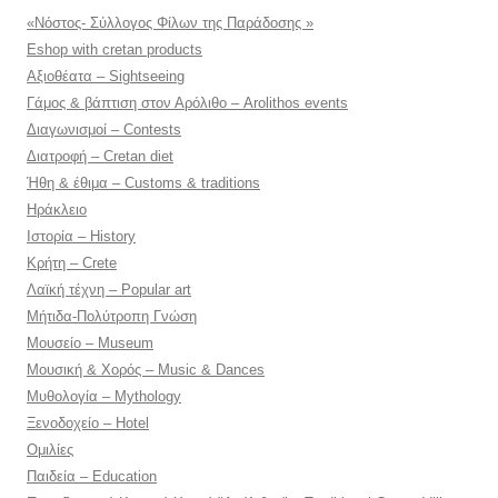
«Νόστος- Σύλλογος Φίλων της Παράδοσης »
Eshop with cretan products
Αξιοθέατα – Sightseeing
Γάμος & βάπτιση στον Αρόλιθο – Arolithos events
Διαγωνισμοί – Contests
Διατροφή – Cretan diet
Ήθη & έθιμα – Customs & traditions
Ηράκλειο
Ιστορία – History
Κρήτη – Crete
Λαϊκή τέχνη – Popular art
Μήτιδα-Πολύτροπη Γνώση
Μουσείο – Museum
Μουσική & Χορός – Music & Dances
Μυθολογία – Mythology
Ξενοδοχείο – Hotel
Ομιλίες
Παιδεία – Education