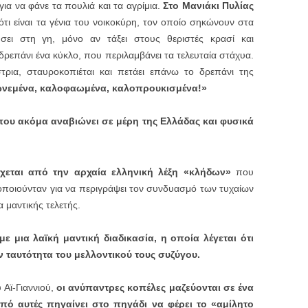
για να φάνε τα πουλιά και τα αγρίμια.
Στο Μανιάκι Πυλίας
ότι είναι τα γένια του νοικοκύρη, τον οποίο σηκώνουν στα
ει στη γη, μόνο αν τάξει στους θεριστές κρασί και
ρεπάνι ένα κύκλο, που περιλαμβάνει τα τελευταία στάχυα.
τρια, σταυροκοπιέται και πετάει επάνω το δρεπάνι της
ωνεμένα, καλοφαωμένα, καλοπρουκισμένα!»
που ακόμα αναβιώνει σε μέρη της Ελλάδας και φυσικά
εται από την αρχαία ελληνική λέξη «κλήδων»
που
οποιούνταν για να περιγράψει τον συνδυασμό των τυχαίων
 μαντικής τελετής.
με μια λαϊκή μαντική διαδικασία, η οποία λέγεται ότι
 ταυτότητα του μελλοντικού τους συζύγου.
 Αϊ-Γιαννιού,
οι ανύπαντρες κοπέλες μαζεύονται σε ένα
από αυτές πηγαίνει στο πηγάδι να φέρει το «αμίλητο