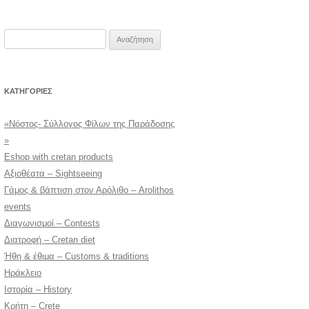
Αναζήτηση
για:
KΑΤΗΓΟΡΊΕΣ
«Νόστος- Σύλλογος Φίλων της Παράδοσης
»
Eshop with cretan products
Αξιοθέατα – Sightseeing
Γάμος & βάπτιση στον Αρόλιθο – Arolithos
events
Διαγωνισμοί – Contests
Διατροφή – Cretan diet
Ήθη & έθιμα – Customs & traditions
Ηράκλειο
Ιστορία – History
Κρήτη – Crete