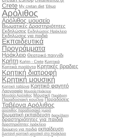
cretaneshop.gr
Crete
My cretan diet
Έθιμα
Αρόλιθος
Αρόλιθος μουσείο
Βιωματικές Δραστηριότητες
Εκδηλώσεις
Εκδηλώσεις Ηράκλειο
Εκδηλώσεις για παιδιά
Εκπαιδευτικά
Προγράμματα
Ηράκλειο
Θεατρικό παιχνίδι
Κρήτη
Κρητικά
Κρήτη - Crete
Κρητικές βραδιες
Κρητικά προϊόντα
Κρητική διατροφή
Κρητική μουσική
Κρητικό φαγητό
Κρητική ταβέρνα
Λαογραφία
Μουσεία Ηράκλειο
Μουσική
Μουσείο Αρόλιθος
Παράδοση
Παραδόσεις
Παραδοσιακή κουζίνα
Ταβέρνα Αρόλιθος
αρολιθος παραδοσιακό χωριό
βιωματική εκπαίδευση
διασκέδαση
δραστηριότητες για παιδιά
δραστηριότητες ηράκλειο
εκπαίδευση
δρώμενο για παιδιά
ζωντανή κρητική μουσική στο Ηράκλειο