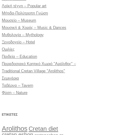
Λαϊκή τέχνη – Popular art
Μήτιδα-Πολύτροπη Γνώση
Μουσείο – Museum
Μουσική & Χορός – Music & Dances
Μυθολογία – Mythology
Ξενοδοχείο – Hotel
Ομιλίες
Παιδεία – Education
Παραδοσιακό Κρητικό Χωριό "Αρόλιθος" –
Traditional Cretan Village "Arolithos"
Σεμινάρια
Ταβέρνα – Tavern
Φύση – Nature
ΕΤΙΚΈΤΕΣ
Arolithos
Cretan diet
cretan eshop