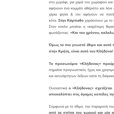
στο χωράφι, για χαρά του χωραφιού και 
αφήνουν ένα κομμάτι αθέριστο και λένε 
χέρια ψηλά & τον αφήνουν να πατήσ
κότα.
Στην Κάρπαθο
χαράσσουν με το δ
Στον κύκλο μπαίνει η νεαρότερη θερίσ
φωνάζοντας:
«Και του χρόνου, καλαλ
Όμως το πιο γνωστό έθιμο και αυτό 
στην Κρήτη, είναι αυτό του Κλήδονα!
Το προσωνύμιο «Κλήδονας» προέρχ
σημαίνει προγνωστικός ήχος και χρησιμ
και ασυνάρτητων λέξεων κατά τη διάρκεια
Ουσιαστικά
ο «Kλήδονας» σχετίζεται 
αποκαλύπτει στις άγαμες κοπέλες την
Σύμφωνα με το έθιμο, την παραμονή του
από τα σπίτια του χωριού και μία 