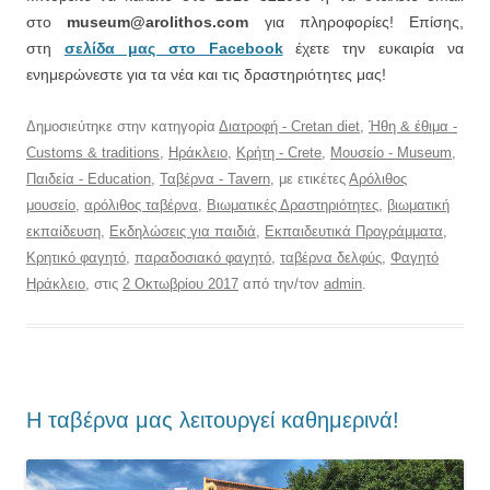
στο
museum@arolithos.com
για πληροφορίες! Επίσης,
στη
σελίδα μας στο Facebook
έχετε την ευκαιρία να
ενημερώνεστε για τα νέα και τις δραστηριότητες μας!
Δημοσιεύτηκε στην κατηγορία
Διατροφή - Cretan diet
,
Ήθη & έθιμα -
Customs & traditions
,
Ηράκλειο
,
Κρήτη - Crete
,
Μουσείο - Museum
,
Παιδεία - Education
,
Ταβέρνα - Tavern
, με ετικέτες
Αρόλιθος
μουσείο
,
αρόλιθος ταβέρνα
,
Βιωματικές Δραστηριότητες
,
βιωματική
εκπαίδευση
,
Εκδηλώσεις για παιδιά
,
Εκπαιδευτικά Προγράμματα
,
Κρητικό φαγητό
,
παραδοσιακό φαγητό
,
ταβέρνα δελφύς
,
Φαγητό
Ηράκλειο
, στις
2 Οκτωβρίου 2017
από την/τον
admin
.
Η ταβέρνα μας λειτουργεί καθημερινά!