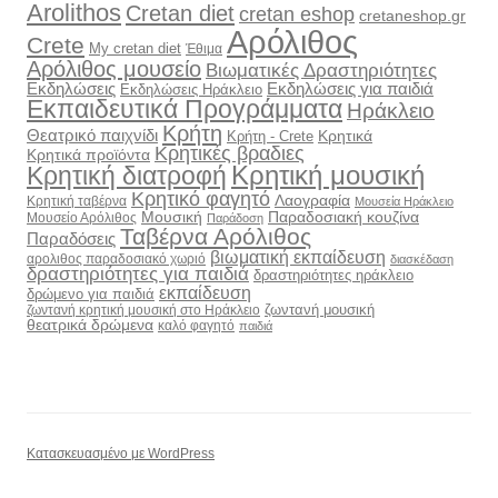
Arolithos
Cretan diet
cretan eshop
cretaneshop.gr
Αρόλιθος
Crete
My cretan diet
Έθιμα
Αρόλιθος μουσείο
Βιωματικές Δραστηριότητες
Εκδηλώσεις
Εκδηλώσεις για παιδιά
Εκδηλώσεις Ηράκλειο
Εκπαιδευτικά Προγράμματα
Ηράκλειο
Κρήτη
Θεατρικό παιχνίδι
Κρητικά
Κρήτη - Crete
Κρητικές βραδιες
Κρητικά προϊόντα
Κρητική διατροφή
Κρητική μουσική
Κρητικό φαγητό
Λαογραφία
Κρητική ταβέρνα
Μουσεία Ηράκλειο
Μουσική
Παραδοσιακή κουζίνα
Μουσείο Αρόλιθος
Παράδοση
Ταβέρνα Αρόλιθος
Παραδόσεις
βιωματική εκπαίδευση
αρολιθος παραδοσιακό χωριό
διασκέδαση
δραστηριότητες για παιδιά
δραστηριότητες ηράκλειο
εκπαίδευση
δρώμενο για παιδιά
ζωντανή μουσική
ζωντανή κρητική μουσική στο Ηράκλειο
θεατρικά δρώμενα
καλό φαγητό
παιδιά
Κατασκευασμένο με WordPress