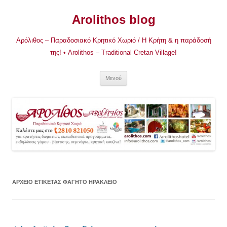
Μετάβαση
σε
Arolithos blog
περιεχόμενο
Αρόλιθος – Παραδοσιακό Κρητικό Χωριό / Η Κρήτη & η παράδοσή
της! • Arolithos – Traditional Cretan Village!
Μενού
ΑΡΧΕΊΟ ΕΤΙΚΈΤΑΣ
ΦΑΓΗΤΌ ΗΡΆΚΛΕΙΟ