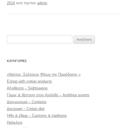
2014
από την/τον
admin
.
Αναζήτηση
για:
KΑΤΗΓΟΡΊΕΣ
«Νόστος- Σύλλογος Φίλων της Παράδοσης »
Eshop with cretan products
Αξιοθέατα – Sightseeing
Γάμος & βάπτιση στον Αρόλιθο – Arolithos events
Διαγωνισμοί – Contests
Διατροφή – Cretan diet
Ήθη & έθιμα – Customs & traditions
Ηράκλειο