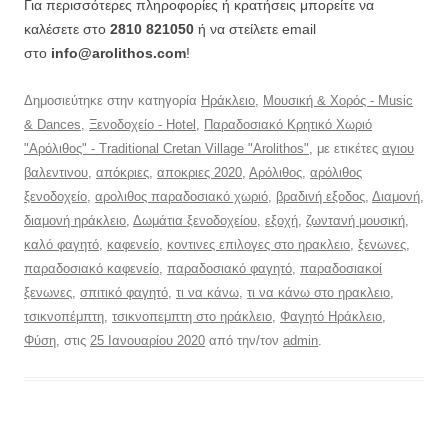
Για περισσότερες πληροφορίες ή κρατήσεις μπορείτε να
καλέσετε στο
2810 821050
ή να στείλετε email
στο
info@arolithos.com
!
Δημοσιεύτηκε στην κατηγορία
Ηράκλειο
,
Μουσική & Χορός - Music
& Dances
,
Ξενοδοχείο - Hotel
,
Παραδοσιακό Κρητικό Χωριό
"Αρόλιθος" - Traditional Cretan Village "Arolithos"
, με ετικέτες
αγιου
βαλεντινου
,
απόκριες
,
αποκριες 2020
,
Αρόλιθος
,
αρόλιθος
ξενοδοχείο
,
αρολιθος παραδοσιακό χωριό
,
βραδινή εξοδος
,
Διαμονή
,
διαμονή ηράκλειο
,
Δωμάτια ξενοδοχείου
,
εξοχή
,
ζωντανή μουσική
,
καλό φαγητό
,
καφενείο
,
κοντινες επιλογες στο ηρακλειο
,
ξενωνες
,
παραδοσιακό καφενείο
,
παραδοσιακό φαγητό
,
παραδοσιακοί
ξενωνες
,
σπιτικό φαγητό
,
τι να κάνω
,
τι να κάνω στο ηρακλειο
,
τσικνοπέμπτη
,
τσικνοπεμπτη στο ηράκλειο
,
Φαγητό Ηράκλειο
,
Φύση
, στις
25 Ιανουαρίου 2020
από την/τον
admin
.