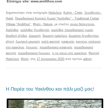
Επίσημο site: www.arolithos.com
Δημοσιεύτηκε στην κατηγορία
Ηράκλειο
,
Κρήτη - Crete
,
Ξενοδοχείο -
Hotel
,
Παραδοσιακό Κρητικό Χωριό "Αρόλιθος" - Traditional Cretan
Village "Arolithos"
,
Φύση - Nature
, με ετικέτες
αγιου βαλεντινου
,
Αρόλιθος
,
αρόλιθος ξενοδοχείο
,
αρολιθος παραδοσιακό χωριό
,
βραδινή εξοδος
,
Διαμονή
,
διαμονή ηράκλειο
,
Δωμάτια ξενοδοχείου
,
εξοχή
,
ζωντανή μουσική
,
καλό φαγητό
,
καφενείο
,
κοντινες επιλογες
στο ηρακλειο
,
ξενωνες
,
παραδοσιακό καφενείο
,
παραδοσιακό
φαγητό
,
παραδοσιακοί ξενωνες
,
τι να κάνω στο ηρακλειο
,
Φαγητό
Ηράκλειο
,
Φύση
, στις
17 Ιανουαρίου 2020
από την/τον
admin
.
Η Παρέα του Υακίνθου και πάλι μαζί μας!