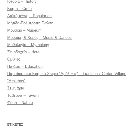
Ιστορία – History
Κρήτη – Crete
Λαϊκή τέχνη – Popular art
Μήτιδα-Πολύτροπη Γνώση
Μουσείο – Museum
Μουσική & Χορός – Music & Dances
Μυθολογία – Mythology
Ξενοδοχείο – Hotel
Ομιλίες
Παιδεία – Education
Παραδοσιακό Κρητικό Χωριό "Αρόλιθος" – Traditional Cretan Village
"Arolithos"
Σεμινάρια
Ταβέρνα – Tavern
Φύση – Nature
ΕΤΙΚΈΤΕΣ