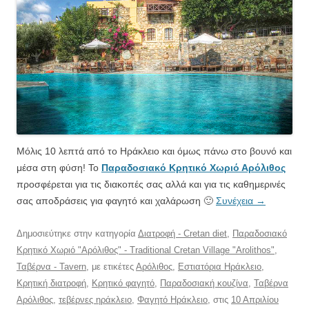
Μόλις 10 λεπτά από το Ηράκλειο και όμως πάνω στο βουνό και
μέσα στη φύση! Το
Παραδοσιακό Κρητικό Χωριό Αρόλιθος
προσφέρεται για τις διακοπές σας αλλά και για τις καθημερινές
σας αποδράσεις για φαγητό και χαλάρωση 🙂
Συνέχεια
→
Δημοσιεύτηκε στην κατηγορία
Διατροφή - Cretan diet
,
Παραδοσιακό
Κρητικό Χωριό "Αρόλιθος" - Traditional Cretan Village "Arolithos"
,
Ταβέρνα - Tavern
, με ετικέτες
Αρόλιθος
,
Εστιατόρια Ηράκλειο
,
Κρητική διατροφή
,
Κρητικό φαγητό
,
Παραδοσιακή κουζίνα
,
Ταβέρνα
Αρόλιθος
,
τεβέρνες ηράκλειο
,
Φαγητό Ηράκλειο
, στις
10 Απριλίου