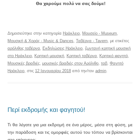
Θα χαρούμε πολύ να σας δούμε!
Δημοσιεύτηκε στην κατηγορία
Ηράκλειο
,
Μουσείο - Museum
,
Μουσική & Χορός - Music & Dances
,
Ταβέρνα - Tavern
, με ετικέτες
αρόλιθος ταβέρνα
,
Εκδηλώσεις Ηράκλειο
,
ζωντανή κρητική μουσική
στο Ηράκλειο
,
Κρητική μουσική
,
Κρητική ταβέρνα
,
Κρητικό φαγητό
,
Μουσικές βραδιές
,
μουσικές βραδιές στον Αρόλιθο
,
ταβ
,
Φαγητό
Ηράκλειο
, στις
12 Ιανουαρίου 2018
από την/τον
admin
.
Περί εκδρομής και φαγητού!
Τι θα λέγατε για μια εκδρομή σε ένα μέρος, μέσα στη φύση, με
την παράδοση και τις ομορφιές αυτού του τόπου να βρίσκονται
στο επίκεντρο;