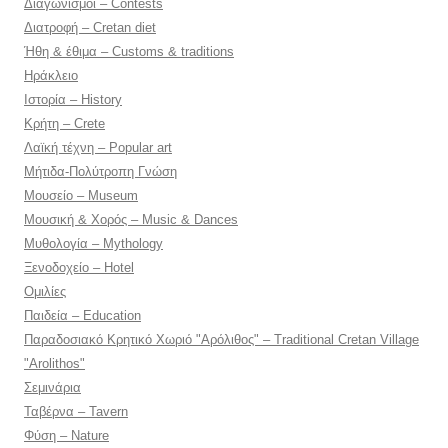
Διαγωνισμοί – Contests
Διατροφή – Cretan diet
Ήθη & έθιμα – Customs & traditions
Ηράκλειο
Ιστορία – History
Κρήτη – Crete
Λαϊκή τέχνη – Popular art
Μήτιδα-Πολύτροπη Γνώση
Μουσείο – Museum
Μουσική & Χορός – Music & Dances
Μυθολογία – Mythology
Ξενοδοχείο – Hotel
Ομιλίες
Παιδεία – Education
Παραδοσιακό Κρητικό Χωριό "Αρόλιθος" – Traditional Cretan Village
"Arolithos"
Σεμινάρια
Ταβέρνα – Tavern
Φύση – Nature