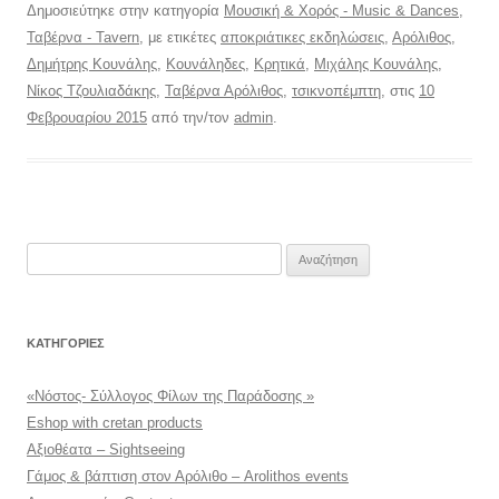
Δημοσιεύτηκε στην κατηγορία
Μουσική & Χορός - Music & Dances
,
Ταβέρνα - Tavern
, με ετικέτες
αποκριάτικες εκδηλώσεις
,
Αρόλιθος
,
Δημήτρης Κουνάλης
,
Κουνάληδες
,
Κρητικά
,
Μιχάλης Κουνάλης
,
Νίκος Τζουλιαδάκης
,
Ταβέρνα Αρόλιθος
,
τσικνοπέμπτη
, στις
10
Φεβρουαρίου 2015
από την/τον
admin
.
Αναζήτηση
για:
KΑΤΗΓΟΡΊΕΣ
«Νόστος- Σύλλογος Φίλων της Παράδοσης »
Eshop with cretan products
Αξιοθέατα – Sightseeing
Γάμος & βάπτιση στον Αρόλιθο – Arolithos events