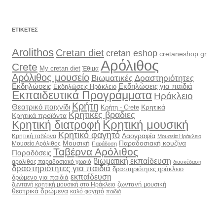
ΕΤΙΚΈΤΕΣ
Arolithos
Cretan diet
cretan eshop
cretaneshop.gr
Αρόλιθος
Crete
My cretan diet
Έθιμα
Αρόλιθος μουσείο
Βιωματικές Δραστηριότητες
Εκδηλώσεις
Εκδηλώσεις για παιδιά
Εκδηλώσεις Ηράκλειο
Εκπαιδευτικά Προγράμματα
Ηράκλειο
Κρήτη
Θεατρικό παιχνίδι
Κρητικά
Κρήτη - Crete
Κρητικές βραδιες
Κρητικά προϊόντα
Κρητική διατροφή
Κρητική μουσική
Κρητικό φαγητό
Λαογραφία
Κρητική ταβέρνα
Μουσεία Ηράκλειο
Μουσική
Παραδοσιακή κουζίνα
Μουσείο Αρόλιθος
Παράδοση
Ταβέρνα Αρόλιθος
Παραδόσεις
βιωματική εκπαίδευση
αρολιθος παραδοσιακό χωριό
διασκέδαση
δραστηριότητες για παιδιά
δραστηριότητες ηράκλειο
εκπαίδευση
δρώμενο για παιδιά
ζωντανή μουσική
ζωντανή κρητική μουσική στο Ηράκλειο
θεατρικά δρώμενα
καλό φαγητό
παιδιά