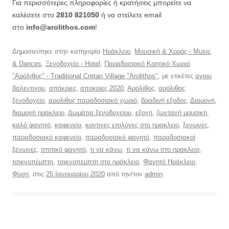
Για περισσότερες πληροφορίες ή κρατήσεις μπορείτε να
καλέσετε στο
2810 821050
ή να στείλετε email
στο
info@arolithos.com
!
Δημοσιεύτηκε στην κατηγορία
Ηράκλειο
,
Μουσική & Χορός - Music
& Dances
,
Ξενοδοχείο - Hotel
,
Παραδοσιακό Κρητικό Χωριό
"Αρόλιθος" - Traditional Cretan Village "Arolithos"
, με ετικέτες
αγιου
βαλεντινου
,
απόκριες
,
αποκριες 2020
,
Αρόλιθος
,
αρόλιθος
ξενοδοχείο
,
αρολιθος παραδοσιακό χωριό
,
βραδινή εξοδος
,
Διαμονή
,
διαμονή ηράκλειο
,
Δωμάτια ξενοδοχείου
,
εξοχή
,
ζωντανή μουσική
,
καλό φαγητό
,
καφενείο
,
κοντινες επιλογες στο ηρακλειο
,
ξενωνες
,
παραδοσιακό καφενείο
,
παραδοσιακό φαγητό
,
παραδοσιακοί
ξενωνες
,
σπιτικό φαγητό
,
τι να κάνω
,
τι να κάνω στο ηρακλειο
,
τσικνοπέμπτη
,
τσικνοπεμπτη στο ηράκλειο
,
Φαγητό Ηράκλειο
,
Φύση
, στις
25 Ιανουαρίου 2020
από την/τον
admin
.