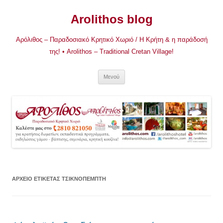
Μετάβαση
σε
Arolithos blog
περιεχόμενο
Αρόλιθος – Παραδοσιακό Κρητικό Χωριό / Η Κρήτη & η παράδοσή
της! • Arolithos – Traditional Cretan Village!
Μενού
ΑΡΧΕΊΟ ΕΤΙΚΈΤΑΣ
ΤΣΙΚΝΟΠΈΜΠΤΗ