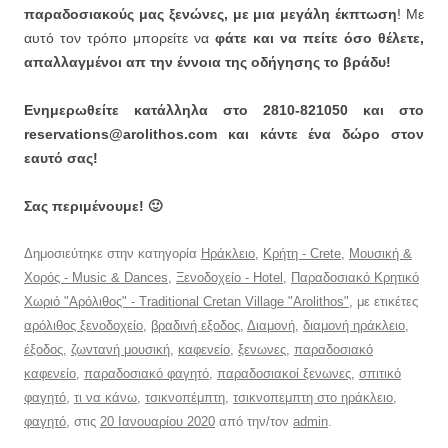
παραδοσιακούς μας ξενώνες, με μια μεγάλη έκπτωση
! Με
αυτό τον τρόπο μπορείτε να
φάτε και να πείτε όσο θέλετε,
απαλλαγμένοι απ την έννοια της οδήγησης το βράδυ!
Ενημερωθείτε κατάλληλα στο 2810-821050 και στο
reservations@arolithos.com και κάντε ένα δώρο στον
εαυτό σας!
Σας περιμένουμε! 🙂
Δημοσιεύτηκε στην κατηγορία
Ηράκλειο
,
Κρήτη - Crete
,
Μουσική &
Χορός - Music & Dances
,
Ξενοδοχείο - Hotel
,
Παραδοσιακό Κρητικό
Χωριό "Αρόλιθος" - Traditional Cretan Village "Arolithos"
, με ετικέτες
αρόλιθος ξενοδοχείο
,
βραδινή εξοδος
,
Διαμονή
,
διαμονή ηράκλειο
,
έξοδος
,
ζωντανή μουσική
,
καφενείο
,
ξενωνες
,
παραδοσιακό
καφενείο
,
παραδοσιακό φαγητό
,
παραδοσιακοί ξενωνες
,
σπιτικό
φαγητό
,
τι να κάνω
,
τσικνοπέμπτη
,
τσικνοπεμπτη στο ηράκλειο
,
φαγητό
, στις
20 Ιανουαρίου 2020
από την/τον
admin
.