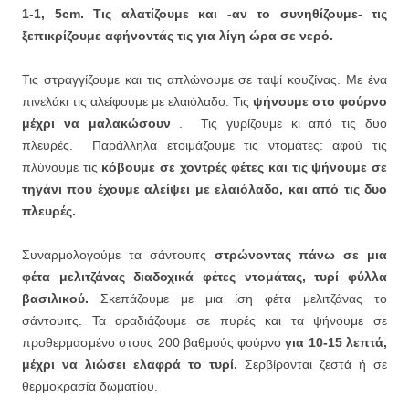
1-1, 5cm. Τις αλατίζουμε και -αν το συνηθίζουμε- τις
ξεπικρίζουμε αφήνοντάς τις για λίγη ώρα σε νερό.
Τις στραγγίζουμε και τις απλώνουμε σε ταψί κουζίνας. Με ένα
πινελάκι τις αλείφουμε με ελαιόλαδο. Τις
ψήνουμε στο φούρνο
μέχρι να μαλακώσουν
. Τις γυρίζουμε κι από τις δυο
πλευρές. Παράλληλα ετοιμάζουμε τις ντομάτες: αφού τις
πλύνουμε τις
κόβουμε σε χοντρές φέτες και τις ψήνουμε σε
τηγάνι που έχουμε αλείψει με ελαιόλαδο, και από τις δυο
πλευρές.
Συναρμολογούμε τα σάντουιτς
στρώνοντας πάνω σε μια
φέτα μελιτζάνας διαδοχικά φέτες ντομάτας, τυρί φύλλα
βασιλικού.
Σκεπάζουμε με μια ίση φέτα μελιτζάνας το
σάντουιτς. Τα αραδιάζουμε σε πυρές και τα ψήνουμε σε
προθερμασμένο στους 200 βαθμούς φούρνο
για 10-15 λεπτά,
μέχρι να λιώσει ελαφρά το τυρί.
Σερβίρονται ζεστά ή σε
θερμοκρασία δωματίου.