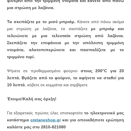
φλιτζάνι από την τριμμένη ντομάτα και κάνετε από πάνω
μια στρώση με λαζάνια.
Τα σκεπάζετε με το μισό μπριάμ.
Κάνετε από πάνω ακόμα
μια στρώση με λαζάνια, τα σκεπάζετε
με μπριάμ και
τελειώνετε με μια τελευταία στρώση από λαζάνια.
Σκεπάζετε την επιφάνεια με την υπόλοιπη τριμμένη
ντομάτα, αλατοπιπερώνετε και πασπαλίζετε με το
τριμμένο τυρί.
Ψήνετε σε προθερμασμένο φούρνο
στους 200°C για 20
λεπτά. Βγάζετε από το φούρνο, το αφήνετε να σταθεί για
10 λεπτά
, κόβετε σε κομμάτια και σερβίρετε.
Έτοιμο!Καλή σας όρεξη!
Για εξαιρετικές πρώτες ύλες επισκεφτείτε
το ηλεκτρονικό μας
κατάστημα
cretaneshop.gr
και για οποιαδήποτε ερώτηση
καλέστε μας στο 2810-821080