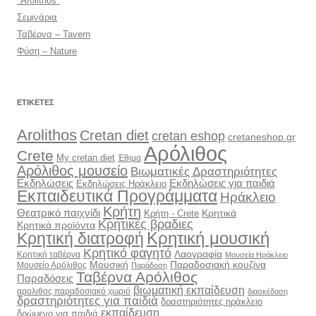
"Arolithos"
Σεμινάρια
Ταβέρνα – Tavern
Φύση – Nature
ΕΤΙΚΈΤΕΣ
Arolithos
Cretan diet
cretan eshop
cretaneshop.gr
Αρόλιθος
Crete
My cretan diet
Έθιμα
Αρόλιθος μουσείο
Βιωματικές Δραστηριότητες
Εκδηλώσεις
Εκδηλώσεις για παιδιά
Εκδηλώσεις Ηράκλειο
Εκπαιδευτικά Προγράμματα
Ηράκλειο
Κρήτη
Θεατρικό παιχνίδι
Κρητικά
Κρήτη - Crete
Κρητικές βραδιες
Κρητικά προϊόντα
Κρητική διατροφή
Κρητική μουσική
Κρητικό φαγητό
Λαογραφία
Κρητική ταβέρνα
Μουσεία Ηράκλειο
Μουσική
Παραδοσιακή κουζίνα
Μουσείο Αρόλιθος
Παράδοση
Ταβέρνα Αρόλιθος
Παραδόσεις
βιωματική εκπαίδευση
αρολιθος παραδοσιακό χωριό
διασκέδαση
δραστηριότητες για παιδιά
δραστηριότητες ηράκλειο
εκπαίδευση
δρώμενο για παιδιά