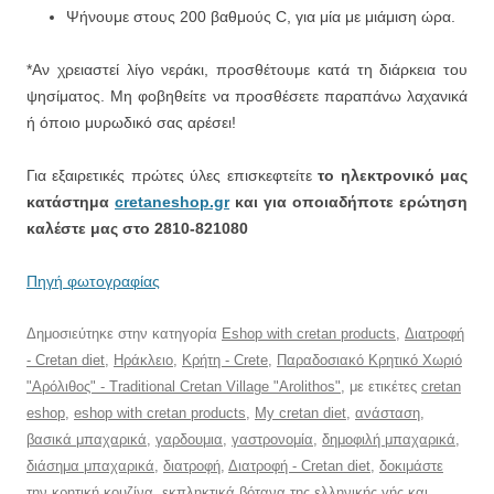
Ψήνουμε στους 200 βαθμούς C, για μία με μιάμιση ώρα.
*Αν χρειαστεί λίγο νεράκι, προσθέτουμε κατά τη διάρκεια του
ψησίματος. Μη φοβηθείτε να προσθέσετε παραπάνω λαχανικά
ή όποιο μυρωδικό σας αρέσει!
Για εξαιρετικές πρώτες ύλες επισκεφτείτε
το ηλεκτρονικό μας
κατάστημα
cretaneshop.gr
και για οποιαδήποτε ερώτηση
καλέστε μας στο 2810-821080
Πηγή φωτογραφίας
Δημοσιεύτηκε στην κατηγορία
Eshop with cretan products
,
Διατροφή
- Cretan diet
,
Ηράκλειο
,
Κρήτη - Crete
,
Παραδοσιακό Κρητικό Χωριό
"Αρόλιθος" - Traditional Cretan Village "Arolithos"
, με ετικέτες
cretan
eshop
,
eshop with cretan products
,
My cretan diet
,
ανάσταση
,
βασικά μπαχαρικά
,
γαρδουμια
,
γαστρονομία
,
δημοφιλή μπαχαρικά
,
διάσημα μπαχαρικά
,
διατροφή
,
Διατροφή - Cretan diet
,
δοκιμάστε
την κρητική κουζίνα
,
εκπληκτικά βότανα της ελληνικής γής και