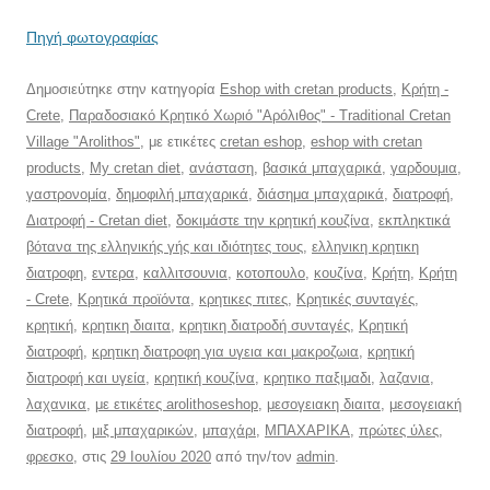
Πηγή φωτογραφίας
Δημοσιεύτηκε στην κατηγορία
Eshop with cretan products
,
Κρήτη -
Crete
,
Παραδοσιακό Κρητικό Χωριό "Αρόλιθος" - Traditional Cretan
Village "Arolithos"
, με ετικέτες
cretan eshop
,
eshop with cretan
products
,
My cretan diet
,
ανάσταση
,
βασικά μπαχαρικά
,
γαρδουμια
,
γαστρονομία
,
δημοφιλή μπαχαρικά
,
διάσημα μπαχαρικά
,
διατροφή
,
Διατροφή - Cretan diet
,
δοκιμάστε την κρητική κουζίνα
,
εκπληκτικά
βότανα της ελληνικής γής και ιδιότητες τους
,
ελληνικη κρητικη
διατροφη
,
εντερα
,
καλλιτσουνια
,
κοτοπουλο
,
κουζίνα
,
Κρήτη
,
Κρήτη
- Crete
,
Κρητικά προϊόντα
,
κρητικες πιτες
,
Κρητικές συνταγές
,
κρητική
,
κρητικη διαιτα
,
κρητικη διατροδή συνταγές
,
Κρητική
διατροφή
,
κρητικη διατροφη για υγεια και μακροζωια
,
κρητική
διατροφή και υγεία
,
κρητική κουζίνα
,
κρητικο παξιμαδι
,
λαζανια
,
λαχανικα
,
με ετικέτες arolithoseshop
,
μεσογειακη διαιτα
,
μεσογειακή
διατροφή
,
μιξ μπαχαρικών
,
μπαχάρι
,
ΜΠΑΧΑΡΙΚΑ
,
πρώτες ύλες
,
φρεσκο
, στις
29 Ιουλίου 2020
από την/τον
admin
.