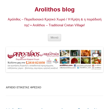
Μετάβαση
σε
Arolithos blog
περιεχόμενο
Αρόλιθος – Παραδοσιακό Κρητικό Χωριό / Η Κρήτη & η παράδοσή
της! • Arolithos – Traditional Cretan Village!
Μενού
ΑΡΧΕΊΟ ΕΤΙΚΈΤΑΣ
ΦΡΕΣΚΟ