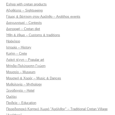
Eshop with cretan products
Αξιοθέατα – Sightseeing
Γάμος & βάπτιση στον Αρόλιθο – Arolithos events
Διαγωνισμοί – Contests
Διατροφή – Cretan diet
Ήθη & έθιμα – Customs & traditions
Ηράκλειο
Ιστορία – History
Κρήτη – Crete
Λαϊκή τέχνη – Popular art
Μήτιδα-Πολύτροπη Γνώση
Μουσείο – Museum
Μουσική & Χορός – Music & Dances
Μυθολογία – Mythology
Ξενοδοχείο – Hotel
Ομιλίες
Παιδεία – Education
Παραδοσιακό Κρητικό Χωριό "Αρόλιθος" – Traditional Cretan Village