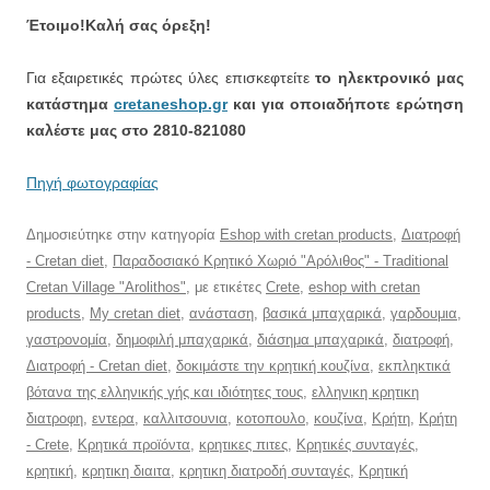
Έτοιμο!Καλή σας όρεξη!
Για εξαιρετικές πρώτες ύλες επισκεφτείτε
το ηλεκτρονικό μας
κατάστημα
cretaneshop.gr
και για οποιαδήποτε ερώτηση
καλέστε μας στο 2810-821080
Πηγή φωτογραφίας
Δημοσιεύτηκε στην κατηγορία
Eshop with cretan products
,
Διατροφή
- Cretan diet
,
Παραδοσιακό Κρητικό Χωριό "Αρόλιθος" - Traditional
Cretan Village "Arolithos"
, με ετικέτες
Crete
,
eshop with cretan
products
,
My cretan diet
,
ανάσταση
,
βασικά μπαχαρικά
,
γαρδουμια
,
γαστρονομία
,
δημοφιλή μπαχαρικά
,
διάσημα μπαχαρικά
,
διατροφή
,
Διατροφή - Cretan diet
,
δοκιμάστε την κρητική κουζίνα
,
εκπληκτικά
βότανα της ελληνικής γής και ιδιότητες τους
,
ελληνικη κρητικη
διατροφη
,
εντερα
,
καλλιτσουνια
,
κοτοπουλο
,
κουζίνα
,
Κρήτη
,
Κρήτη
- Crete
,
Κρητικά προϊόντα
,
κρητικες πιτες
,
Κρητικές συνταγές
,
κρητική
,
κρητικη διαιτα
,
κρητικη διατροδή συνταγές
,
Κρητική