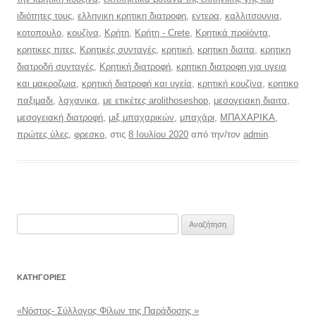
ιδιότητες τους
,
ελληνικη κρητικη διατροφη
,
εντερα
,
καλλιτσουνια
,
κοτοπουλο
,
κουζίνα
,
Κρήτη
,
Κρήτη - Crete
,
Κρητικά προϊόντα
,
κρητικες πιτες
,
Κρητικές συνταγές
,
κρητική
,
κρητικη διαιτα
,
κρητικη
διατροδή συνταγές
,
Κρητική διατροφή
,
κρητικη διατροφη για υγεια
και μακροζωια
,
κρητική διατροφή και υγεία
,
κρητική κουζίνα
,
κρητικο
παξιμαδι
,
λαχανικα
,
με ετικέτες arolithoseshop
,
μεσογειακη διαιτα
,
μεσογειακή διατροφή
,
μιξ μπαχαρικών
,
μπαχάρι
,
ΜΠΑΧΑΡΙΚΑ
,
πρώτες ύλες
,
φρεσκο
, στις
8 Ιουλίου 2020
από την/τον
admin
.
Αναζήτηση
για:
KΑΤΗΓΟΡΊΕΣ
«Νόστος- Σύλλογος Φίλων της Παράδοσης »