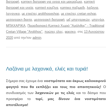
διατροφή
,
κρητικη διατροφη για υγεια και μακροζωια
,
κρητική
διατροφή και υγεία
,
κρητική κουζίνα
,
κρητικο παξιμαδι
,
λαζανια
,
λαχανικα
,
με ετικέτες arolithoseshop
,
με ετικέτες cretan eshop
,
μεσογειακη διαιτα
,
μεσογειακή διατροφή
,
μιξ μπαχαρικών
,
μπαχάρι
,
ΜΠΑΧΑΡΙΚΑ
,
Παραδοσιακό Κρητικό Χωριό "Αρόλιθος" - Traditional
Cretan Village "Arolithos"
,
πρώτες ύλες
,
φρεσκο
, στις
13 Αυγούστου
2020
από την/τον
admin
.
Λαζάνια με λαχανικά, ελιές και τυριά!
Σήμερα σας έχουμε ένα
νοστιμότατο και άκρως καλοκαιρινό
φαγητό που θα εκπλήξει και τους πιο απαιτητικούς!
Ο
συνδυασμός των
λαχανικών με τις ελιές
και το δέσιμο που
προσφέρει το
τυρί, μας δίνουν ένα νοστιμότατο
αποτέλεσμα!