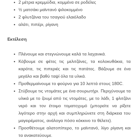
2 μέτρια κρεμμύδια, κομμένα σε ροδέλες
½ ματσάκι μαϊντανό ψιλοκομμένο
2 φλυτζάνια του τσαγιού ελαιόλαδο
αλάτι, πιπέρι, ρίγανη
Εκτέλεση
Πλένουμε και στεγνώνουμε καλά τα λαχανικά.
Κόβουμε σε φέτες τις μελιτζάνες, τα κολοκυθάκια, τα
καρότα, τις πιπεριές και τις πατάτες. Βάζουμε σε ένα
μεγάλο και βαθύ ταψί όλα τα υλικά.
Προθερμαίνουμε το φούρνο για 10 λεπτά στους 180C.
Στύβουμε τις ντομάτες με ένα σουρωτήρι. Περιχύνουμε τα
υλικά με το ζουμί από τις ντομάτες, με το λάδι, 1 φλιτζάνι
νερό και τον έτοιμο τοματοχυμό (μπορείτε να ρίξετε
λιγότερο στην αρχή και συμπληρώνετε στη διάρκεια του
μαγειρέματος, ανάλογα πόσο κόκκινο το θέλετε).
Προσθέτουμε αλατοπίπερο, το μαϊντανό, λίγο ρίγανη και
τα ανακατεύουμε.