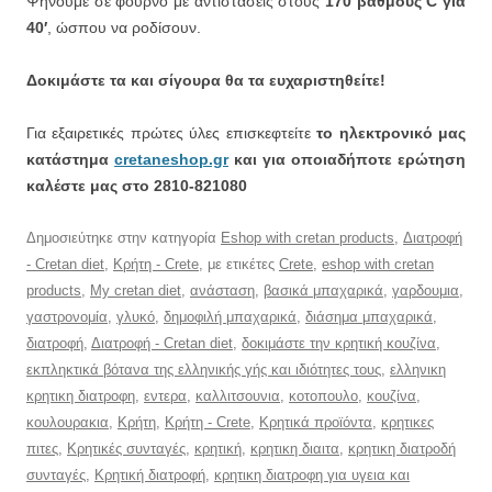
Ψήνουμε σε φούρνο με αντιστάσεις στους
170 βαθμούς C για
40′
, ώσπου να ροδίσουν.
Δοκιμάστε τα και σίγουρα θα τα ευχαριστηθείτε!
Για εξαιρετικές πρώτες ύλες επισκεφτείτε
το ηλεκτρονικό μας
κατάστημα
cretaneshop.gr
και για οποιαδήποτε ερώτηση
καλέστε μας στο 2810-821080
Δημοσιεύτηκε στην κατηγορία
Eshop with cretan products
,
Διατροφή
- Cretan diet
,
Κρήτη - Crete
, με ετικέτες
Crete
,
eshop with cretan
products
,
My cretan diet
,
ανάσταση
,
βασικά μπαχαρικά
,
γαρδουμια
,
γαστρονομία
,
γλυκό
,
δημοφιλή μπαχαρικά
,
διάσημα μπαχαρικά
,
διατροφή
,
Διατροφή - Cretan diet
,
δοκιμάστε την κρητική κουζίνα
,
εκπληκτικά βότανα της ελληνικής γής και ιδιότητες τους
,
ελληνικη
κρητικη διατροφη
,
εντερα
,
καλλιτσουνια
,
κοτοπουλο
,
κουζίνα
,
κουλουρακια
,
Κρήτη
,
Κρήτη - Crete
,
Κρητικά προϊόντα
,
κρητικες
πιτες
,
Κρητικές συνταγές
,
κρητική
,
κρητικη διαιτα
,
κρητικη διατροδή
συνταγές
,
Κρητική διατροφή
,
κρητικη διατροφη για υγεια και