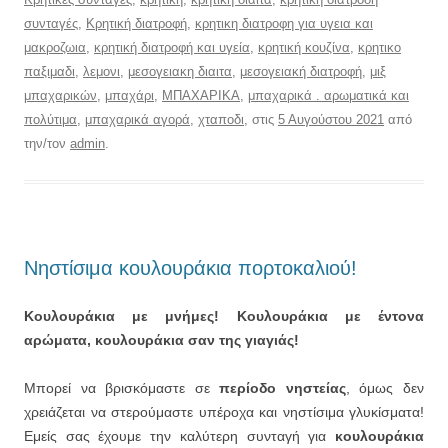
συνταγές
,
Κρητική διατροφή
,
κρητικη διατροφη για υγεια και
μακροζωια
,
κρητική διατροφή και υγεία
,
κρητική κουζίνα
,
κρητικο
παξιμαδι
,
λεμονι
,
μεσογειακη διαιτα
,
μεσογειακή διατροφή
,
μιξ
μπαχαρικών
,
μπαχάρι
,
ΜΠΑΧΑΡΙΚΑ
,
μπαχαρικά . αρωματικά και
πολύτιμα
,
μπαχαρικά αγορά
,
χταποδι
, στις
5 Αυγούστου 2021
από
την/τον
admin
.
Νηστίσιμα κουλουράκια πορτοκαλιού!
Κουλουράκια με μνήμες! Κουλουράκια με έντονα
αρώματα, κουλουράκια σαν της γιαγιάς!
Μπορεί να βρισκόμαστε σε
περίοδο νηστείας
, όμως δεν
χρειάζεται να στερούμαστε υπέροχα και νηστίσιμα γλυκίσματα!
Εμείς σας έχουμε την καλύτερη συνταγή για
κουλουράκια