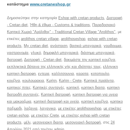
κατάστημα
www.cretaneshop.gr
Δημοσιεύτηκε στην κατηγορία
Eshop with cretan products
,
Διατροφή
- Cretan diet
,
Ήθη & έθιμα - Customs & traditions
,
Παραδοσιακό
Κρητικό Χωριό "Αρόλιθος" - Traditional Cretan Village "Arolithos"
, με
ετικέτες
arolithos cretan village
,
arolithoseshop
,
eshop with cretan
products
,
My cretan diet
,
ανάσταση
,
βασικά μπαχαρικά
,
γαρδουμια
,
γαστρονομία
,
γλυκό
,
δημοφιλή μπαχαρικά
,
διάσημα μπαχαρικά
,
διατροφή
,
Διατροφή - Cretan diet
,
δοκιμάστε την κρητική κουζίνα
,
εκπληκτικά βότανα της ελληνικής γής και ιδιότητες τους
,
ελληνικη
κρητικη διατροφη
,
εντερα
,
καλλιτσουνια
,
καροτα
,
κοτοπουλο
,
κουζίνα
,
κουλουρακια
,
Κρήτη
,
Κρήτη - Crete
,
Κρητικά προϊόντα
,
κρητικες πιτες
,
Κρητικές συνταγές
,
κρητική
,
κρητικη διαιτα
,
κρητικη
διατροδή συνταγές
,
Κρητική διατροφή
,
κρητικη διατροφη για υγεια
και μακροζωια
,
κρητική διατροφή και υγεία
,
κρητική κουζίνα
,
κρητικο
παξιμαδι
,
λαζανια
,
λαχανικα
,
με ετικέτες arolithoseshop
,
με ετικέτες
cretan eshop
,
με ετικέτες Crete
,
με ετικέτες eshop with cretan
products
,
μέλι
,
μεσογειακη διαιτα
,
μεσογειακή διατροφή
, στις
24
Απριλίου 2021
από την/τον
admin
.