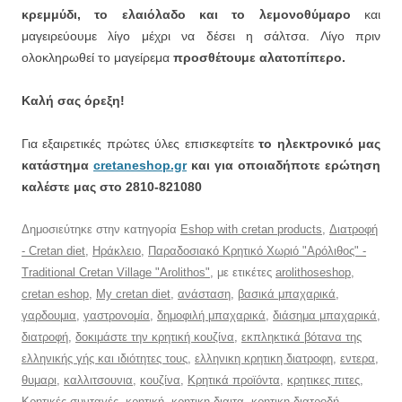
κρεμμύδι, το ελαιόλαδο και το λεμονοθύμαρο
και
μαγειρεύουμε λίγο μέχρι να δέσει η σάλτσα. Λίγο πριν
ολοκληρωθεί το μαγείρεμα
προσθέτουμε αλατοπίπερο.
Καλή σας όρεξη!
Για εξαιρετικές πρώτες ύλες επισκεφτείτε
το ηλεκτρονικό μας
κατάστημα
cretaneshop.gr
και για οποιαδήποτε ερώτηση
καλέστε μας στο 2810-821080
Δημοσιεύτηκε στην κατηγορία
Eshop with cretan products
,
Διατροφή
- Cretan diet
,
Ηράκλειο
,
Παραδοσιακό Κρητικό Χωριό "Αρόλιθος" -
Traditional Cretan Village "Arolithos"
, με ετικέτες
arolithoseshop
,
cretan eshop
,
My cretan diet
,
ανάσταση
,
βασικά μπαχαρικά
,
γαρδουμια
,
γαστρονομία
,
δημοφιλή μπαχαρικά
,
διάσημα μπαχαρικά
,
διατροφή
,
δοκιμάστε την κρητική κουζίνα
,
εκπληκτικά βότανα της
ελληνικής γής και ιδιότητες τους
,
ελληνικη κρητικη διατροφη
,
εντερα
,
θυμαρι
,
καλλιτσουνια
,
κουζίνα
,
Κρητικά προϊόντα
,
κρητικες πιτες
,
Κρητικές συνταγές
,
κρητική
,
κρητικη διαιτα
,
κρητικη διατροδή