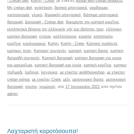
- Cretan diet
,
Κρήτη - Crete
, με ετικέτες
eshop with cretan products
,
My cretan diet
,
ανάσταση
,
βασικά μπαχαρικά
,
γαρδουμια
,
γαστρονομία
,
γλυκό
,
δημοφιλή μπαχαρικά
,
διάσημα μπαχαρικά
,
διατροφή
,
Διατροφή - Cretan diet
,
δοκιμάστε την κρητική κουζίνα
,
εκπληκτικά βότανα της ελληνικής γής και ιδιότητες τους
,
ελληνικη
κρητικη διατροφη
,
εντερα
,
καλλιτσουνια
,
καροτα
,
κοτοπουλο
,
κουζίνα
,
κουλουρακια
,
Κρήτη
,
Κρήτη - Crete
,
Κρητικά προϊόντα
,
κρητικες πιτες
,
Κρητικές συνταγές
,
κρητική
,
κρητικη διαιτα
,
κρητικη
διατροδή συνταγές
,
Κρητική διατροφή
,
κρητικη διατροφη για υγεια
και μακροζωια
,
κρητική διατροφή και υγεία
,
κρητική κουζίνα
,
κρητικο
παξιμαδι
,
λαζανια
,
λαχανικα
,
με ετικέτες arolithoseshop
,
με ετικέτες
cretan eshop
,
με ετικέτες Crete
,
μέλι
,
μεσογειακη διαιτα
,
μεσογειακή
διατροφή
,
σουπα
,
χειμώνας
, στις
17 Ιανουαρίου 2021
από την/τον
admin
.
Λαχταριστή καροτόσουπα!