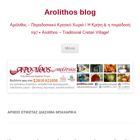
Μετάβαση
σε
Arolithos blog
περιεχόμενο
Αρόλιθος – Παραδοσιακό Κρητικό Χωριό / Η Κρήτη & η παράδοσή
της! • Arolithos – Traditional Cretan Village!
Μενού
ΑΡΧΕΊΟ ΕΤΙΚΈΤΑΣ
ΔΙΆΣΗΜΑ ΜΠΑΧΑΡΙΚΆ