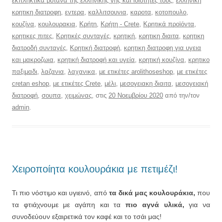
εκπληκτικά βότανα της ελληνικής γής και ιδιότητες τους
,
ελληνικη
κρητικη διατροφη
,
εντερα
,
καλλιτσουνια
,
καροτα
,
κοτοπουλο
,
κουζίνα
,
κουλουρακια
,
Κρήτη
,
Κρήτη - Crete
,
Κρητικά προϊόντα
,
κρητικες πιτες
,
Κρητικές συνταγές
,
κρητική
,
κρητικη διαιτα
,
κρητικη
διατροδή συνταγές
,
Κρητική διατροφή
,
κρητικη διατροφη για υγεια
και μακροζωια
,
κρητική διατροφή και υγεία
,
κρητική κουζίνα
,
κρητικο
παξιμαδι
,
λαζανια
,
λαχανικα
,
με ετικέτες arolithoseshop
,
με ετικέτες
cretan eshop
,
με ετικέτες Crete
,
μέλι
,
μεσογειακη διαιτα
,
μεσογειακή
διατροφή
,
σουπα
,
χειμώνας
, στις
20 Νοεμβρίου 2020
από την/τον
admin
.
Χειροποίητα κουλουράκια με πετιμέζι!
Τι πιο νόστιμο και υγιεινό, από
τα δικά μας κουλουράκια,
που
τα φτιάχνουμε με αγάπη και τα
πιο αγνά υλικά,
για να
συνοδεύουν εξαιρετικά τον καφέ και το τσάι μας!