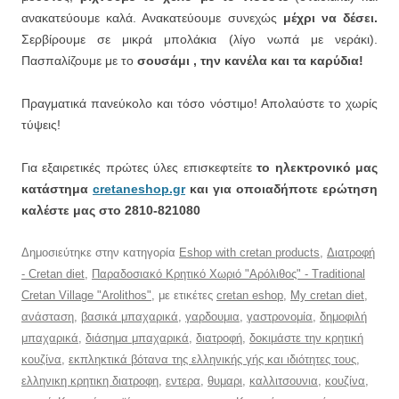
ανακατεύουμε καλά. Ανακατεύουμε συνεχώς
μέχρι να δέσει.
Σερβίρουμε σε μικρά μπολάκια (λίγο νωπά με νεράκι).
Πασπαλίζουμε με το
σουσάμι , την κανέλα και τα καρύδια!
Πραγματικά πανεύκολο και τόσο νόστιμο! Απολαύστε το χωρίς
τύψεις!
Για εξαιρετικές πρώτες ύλες επισκεφτείτε
το ηλεκτρονικό μας
κατάστημα
cretaneshop.gr
και για οποιαδήποτε ερώτηση
καλέστε μας στο 2810-821080
Δημοσιεύτηκε στην κατηγορία
Eshop with cretan products
,
Διατροφή
- Cretan diet
,
Παραδοσιακό Κρητικό Χωριό "Αρόλιθος" - Traditional
Cretan Village "Arolithos"
, με ετικέτες
cretan eshop
,
My cretan diet
,
ανάσταση
,
βασικά μπαχαρικά
,
γαρδουμια
,
γαστρονομία
,
δημοφιλή
μπαχαρικά
,
διάσημα μπαχαρικά
,
διατροφή
,
δοκιμάστε την κρητική
κουζίνα
,
εκπληκτικά βότανα της ελληνικής γής και ιδιότητες τους
,
ελληνικη κρητικη διατροφη
,
εντερα
,
θυμαρι
,
καλλιτσουνια
,
κουζίνα
,