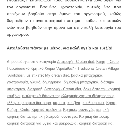
τον οργανισμό. Βιταμίνες, ιχνοστοιχεία, φυτικές ίνες που
περιέχουν βοηθούν στην άμυνα του οργανισμού, καθώς
θωρακίζουν το ανοσοποιητικό σύστημα. καθώς και φυτικών
ινών που βοηθούν στην άμυνα και στην καλή λειτουργία του
οργανισμού.
Απολαύστε πάντα με μέτρο, για καλή υγεία και ευεξία!
Δημοσιεύτηκε στην κατηγορία
Διατροφή - Cretan diet
,
Κρήτη - Crete
,
Παραδοσιακό Κρητικό Χωριό "Αρόλιθος" - Traditional Cretan Village
"Arolithos"
, με ετικέτες
My cretan diet
,
βασικά μπαχαρικά
,
γαστρονομία
,
γλυκό
,
δημητριακα
,
δημοφιλή μπαχαρικά
,
διάσημα
μπαχαρικά
,
διατροφή
,
Διατροφή - Cretan diet
,
δοκιμάστε την κρητική
κουζίνα
,
εκπληκτικά βότανα της ελληνικής γής και ιδιότητες τους
,
ελληνικη κρητικη διατροφη
,
καροτα
,
κουζίνα
,
κουλουρακια
,
Κρήτη
,
Κρήτη - Crete
,
Κρητικά προϊόντα
,
Κρητικές συνταγές
,
κρητική
,
κρητικη διαιτα
,
κρητικη διατροδή συνταγές
,
Κρητική διατροφή
,
κρητικη διατροφη για υγεια και μακροζωια
,
κρητική διατροφή και