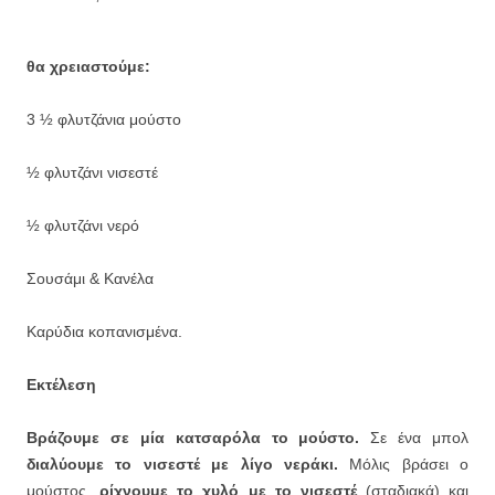
θα χρειαστούμε:
3 ½ φλυτζάνια μούστο
½ φλυτζάνι νισεστέ
½ φλυτζάνι νερό
Σουσάμι & Κανέλα
Καρύδια κοπανισμένα.
Εκτέλεση
Βράζουμε σε μία κατσαρόλα το μούστο.
Σε ένα μπολ
διαλύουμε το νισεστέ με λίγο νεράκι.
Μόλις βράσει ο
μούστος,
ρίχνουμε το χυλό με το νισεστέ
(σταδιακά) και