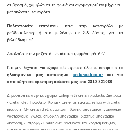
σε βρασμό, χαμηλώνετε τη φωτιά και σιγομαγειρεύετε μέχρι να
μαλακώσουν τα καρότα.
Πολτοποιείτε επιτόπου
μέσα στην κατσαρόλα με
ραβδομπλέντερ ή στο μπλέντερ σε 2-3 δόσεις, για μια
βελούδινη υφή.
Απολαύστε την με ζεστό ψωμάκι και τριμμένη φέτα! 🙂
Και μην ξεχνάτε: για εξαιρετικές πρώτες ύλες επισκεφτείτε
το
ηλεκτρονικό μας κατάστημα
cretaneshop.gr
και για
οποιαδήποτε ερώτηση καλέστε μας στο 2810-821080
Δημοσιεύτηκε στην κατηγορία
Eshop with cretan products
,
Διατροφή
- Cretan diet
,
Ηράκλειο
,
Κρήτη - Crete
, με ετικέτες
eshop with cretan
products
,
My cretan diet
,
ανάσταση
,
βασικά μπαχαρικά
,
γαρδουμια
,
γαστρονομία
,
γλυκό
,
δημοφιλή μπαχαρικά
,
διάσημα μπαχαρικά
,
διατροφή
,
Διατροφή - Cretan diet
,
δοκιμάστε την κρητική κουζίνα
,