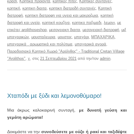
κρασί
,
Κρητικά προϊόντα
,
κρητικες πιτες
,
Κρητικές συνταγές
,
κρητική
,
κρητικη διαιτα
,
κρητικη διατροδή συνταγές
,
Κρητική
διατροφή
,
κρητικη διατροφη για υγεια και μακροζωια
,
κρητική
διατροφή και υγεία
,
κρητική κουζίνα
,
κρητικο παξιμαδι
,
λεμονι
,
με
ετικέτες arolithoseshop
,
μεσογειακη διαιτα
,
μεσογειακή διατροφή
,
μιξ
μπαχαρικών
,
μουσταλευρια
,
μουστος
,
μπαχάρι
,
ΜΠΑΧΑΡΙΚΑ
,
μπαχαρικά . αρωματικά και πολύτιμα
,
μπαχαρικά αγορά
,
Παραδοσιακό Κρητικό Χωριό "Αρόλιθος" - Traditional Cretan Village
"Arolithos"
,
χ
, στις
21 Σεπτεμβρίου 2021
από την/τον
admin
.
Χταπόδι με ξύδι και λεμονοθύμαρο!
Μια άκρως καλοκαιρινή συνταγή,
με δυνατή γεύση και
γεμάτη αρώματα!
Δοκιμάστε να την
συνοδεύσετε με ούζο ή ρακί και ταξιδέψτε