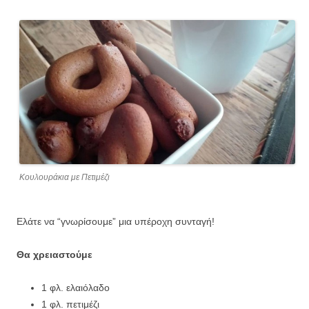
Κουλουράκια με Πετιμέζι
Ελάτε να “γνωρίσουμε” μια υπέροχη συνταγή!
Θα χρειαστούμε
1 φλ. ελαιόλαδο
1 φλ. πετιμέζι