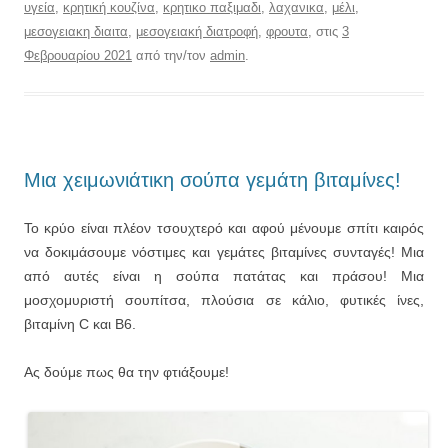
υγεία
,
κρητική κουζίνα
,
κρητικο παξιμαδι
,
λαχανικα
,
μέλι
,
μεσογειακη διαιτα
,
μεσογειακή διατροφή
,
φρουτα
, στις
3
Φεβρουαρίου 2021
από την/τον
admin
.
Μια χειμωνιάτικη σούπα γεμάτη βιταμίνες!
Το κρύο είναι πλέον τσουχτερό και αφού μένουμε σπίτι καιρός
να δοκιμάσουμε νόστιμες και γεμάτες βιταμίνες συνταγές! Μια
από αυτές είναι η σούπα πατάτας και πράσου! Μια
μοσχομυριστή σουπίτσα, πλούσια σε κάλιο, φυτικές ίνες,
βιταμίνη C και B6.
Ας δούμε πως θα την φτιάξουμε!