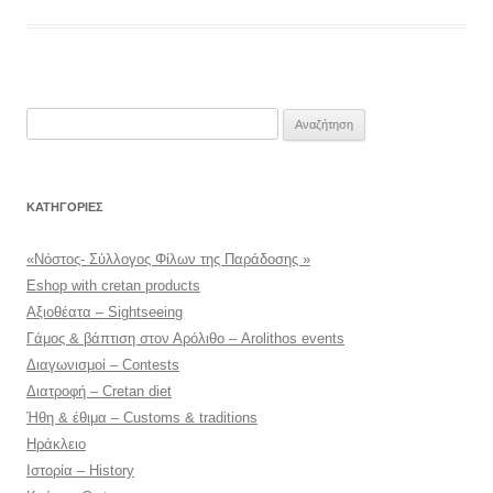
Αναζήτηση
για:
KΑΤΗΓΟΡΊΕΣ
«Νόστος- Σύλλογος Φίλων της Παράδοσης »
Eshop with cretan products
Αξιοθέατα – Sightseeing
Γάμος & βάπτιση στον Αρόλιθο – Arolithos events
Διαγωνισμοί – Contests
Διατροφή – Cretan diet
Ήθη & έθιμα – Customs & traditions
Ηράκλειο
Ιστορία – History