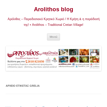
Μετάβαση
σε
Arolithos blog
περιεχόμενο
Αρόλιθος – Παραδοσιακό Κρητικό Χωριό / Η Κρήτη & η παράδοσή
της! • Arolithos – Traditional Cretan Village!
Μενού
ΑΡΧΕΊΟ ΕΤΙΚΈΤΑΣ
GRELIA