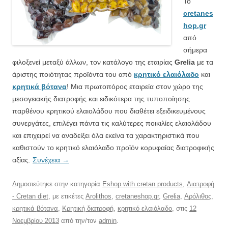
Το
cretanes
hop.gr
από
σήμερα
φιλοξενεί μεταξύ άλλων, τον κατάλογο της εταιρίας
Grelia
με τα
άριστης ποιότητας προϊόντα του από
κρητικό ελαιόλαδο
και
κρητικά βότανα
! Μια πρωτοπόρος εταιρεία στον χώρο της
μεσογειακής διατροφής και ειδικότερα της τυποποίησης
παρθένου κρητικού ελαιολάδου που διαθέτει εξειδικευμένους
συνεργάτες, επιλέγει πάντα τις καλύτερες ποικιλίες ελαιολάδου
και επιχειρεί να αναδείξει όλα εκείνα τα χαρακτηριστικά που
καθιστούν το κρητικό ελαιόλαδο προϊόν κορυφαίας διατροφικής
αξίας.
Συνέχεια
→
Δημοσιεύτηκε στην κατηγορία
Eshop with cretan products
,
Διατροφή
- Cretan diet
, με ετικέτες
Arolithos
,
cretaneshop.gr
,
Grelia
,
Αρόλιθος
,
κρητικά βότανα
,
Κρητική διατροφή
,
κρητικό ελαιόλαδο
, στις
12
Νοεμβρίου 2013
από την/τον
admin
.