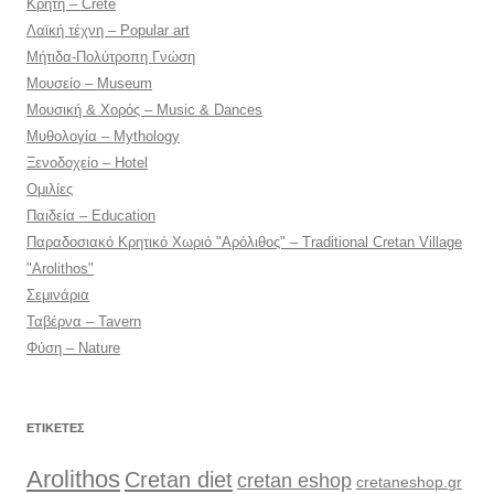
Κρήτη – Crete
Λαϊκή τέχνη – Popular art
Μήτιδα-Πολύτροπη Γνώση
Μουσείο – Museum
Μουσική & Χορός – Music & Dances
Μυθολογία – Mythology
Ξενοδοχείο – Hotel
Ομιλίες
Παιδεία – Education
Παραδοσιακό Κρητικό Χωριό "Αρόλιθος" – Traditional Cretan Village
"Arolithos"
Σεμινάρια
Ταβέρνα – Tavern
Φύση – Nature
ΕΤΙΚΈΤΕΣ
Arolithos
Cretan diet
cretan eshop
cretaneshop.gr