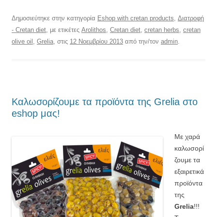
Δημοσιεύτηκε στην κατηγορία
Eshop with cretan products
,
Διατροφή
- Cretan diet
, με ετικέτες
Arolithos
,
Cretan diet
,
cretan herbs
,
cretan
olive oil
,
Grelia
, στις
12 Νοεμβρίου 2013
από την/τον
admin
.
Καλωσορίζουμε τα προϊόντα της Grelia στο
eshop μας!
Με χαρά
καλωσορί
ζουμε τα
εξαιρετικά
προϊόντα
της
Grelia
!!!