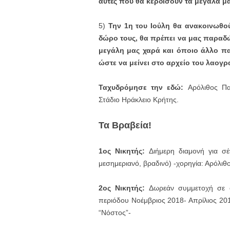
αυτές που θα κερδίσουν τα μεγάλα 
5)
Την 1η του Ιούλη θα ανακοινωθούν
δώρο τους, θα πρέπει να μας παραδ
μεγάλη μας χαρά και όποιο άλλο παι
ώστε να μείνει στο αρχείο του λαογ
Ταχυδρόμησε την εδώ:
Αρόλιθος Πα
Στάδιο Ηράκλειο Κρήτης.
Τα Βραβεία!
1ος Νικητής:
Διήμερη διαμονή για σέ
μεσημεριανό, βραδινό) -χορηγία: Αρόλιθ
2ος Νικητής:
Δωρεάν συμμετοχή σε όλ
περιόδου Νοέμβριος 2018- Απρίλιος 20
“Νόστος”-