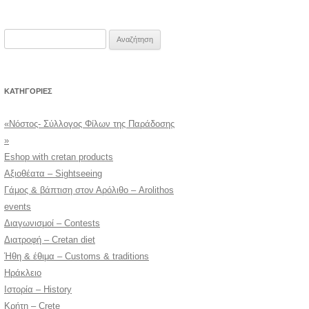
Αναζήτηση
για:
KΑΤΗΓΟΡΊΕΣ
«Νόστος- Σύλλογος Φίλων της Παράδοσης
»
Eshop with cretan products
Αξιοθέατα – Sightseeing
Γάμος & βάπτιση στον Αρόλιθο – Arolithos
events
Διαγωνισμοί – Contests
Διατροφή – Cretan diet
Ήθη & έθιμα – Customs & traditions
Ηράκλειο
Ιστορία – History
Κρήτη – Crete