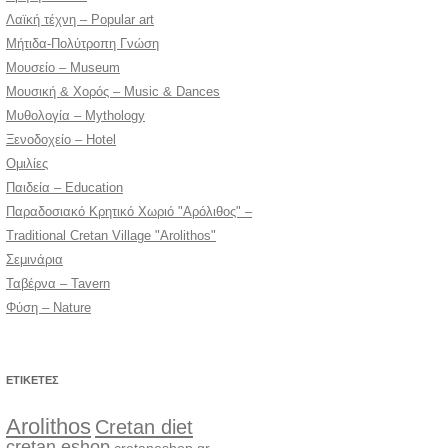
Λαϊκή τέχνη – Popular art
Μήτιδα-Πολύτροπη Γνώση
Μουσείο – Museum
Μουσική & Χορός – Music & Dances
Μυθολογία – Mythology
Ξενοδοχείο – Hotel
Ομιλίες
Παιδεία – Education
Παραδοσιακό Κρητικό Χωριό "Αρόλιθος" –
Traditional Cretan Village "Arolithos"
Σεμινάρια
Ταβέρνα – Tavern
Φύση – Nature
ΕΤΙΚΈΤΕΣ
Arolithos
Cretan diet
cretan eshop