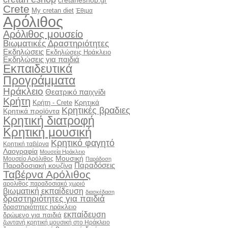
cretaneshop.gr
Crete
My cretan diet
Έθιμα
Αρόλιθος
Αρόλιθος μουσείο
Βιωματικές Δραστηριότητες
Εκδηλώσεις
Εκδηλώσεις Ηράκλειο
Εκδηλώσεις για παιδιά
Εκπαιδευτικά
Προγράμματα
Ηράκλειο
Θεατρικό παιχνίδι
Κρήτη
Κρητικά
Κρήτη - Crete
Κρητικές βραδιες
Κρητικά προϊόντα
Κρητική διατροφή
Κρητική μουσική
Κρητικό φαγητό
Κρητική ταβέρνα
Λαογραφία
Μουσεία Ηράκλειο
Μουσική
Μουσείο Αρόλιθος
Παράδοση
Παραδόσεις
Παραδοσιακή κουζίνα
Ταβέρνα Αρόλιθος
αρολιθος παραδοσιακό χωριό
βιωματική εκπαίδευση
διασκέδαση
δραστηριότητες για παιδιά
δραστηριότητες ηράκλειο
εκπαίδευση
δρώμενο για παιδιά
ζωντανή κρητική μουσική στο Ηράκλειο