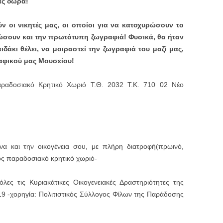
μας δώρα!
 οι νικητές μας, οι οποίοι για να κατοχυρώσουν το
ώσουν και την πρωτότυπη ζωγραφιά! Φυσικά, θα ήταν
δάκι θέλει, να μοιραστεί την ζωγραφιά του μαζί μας,
ραφικού μας Μουσείου!
ραδοσιακό Κρητικό Χωριό Τ.Θ. 2032 Τ.Κ. 710 02 Νέο
να και την οικογένεια σου, με πλήρη διατροφή(πρωινό,
ος παραδοσιακό κρητικό χωριό-
ες τις Κυριακάτικες Οικογενειακές Δραστηριότητες της
19 -χορηγία: Πολιτιστικός Σύλλογος Φίλων της Παράδοσης