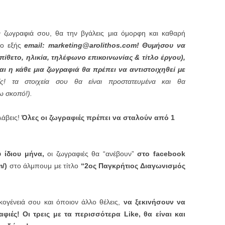
ν ζωγραφιά σου, θα την βγάλεις μια όμορφη και καθαρή
το εξής
email: marketing@arolithos.com! Θυμήσου να
πίθετο, ηλικία, τηλέφωνο επικοινωνίας & τίτλο έργου),
αι η κάθε μια ζωγραφιά θα πρέπει να αντιστοιχηθεί με
ίς! τα στοιχεία σου θα είναι προστατευμένα και θα
ω σκοπό!).
λάβεις!
Όλες οι ζωγραφιές πρέπει να σταλούν από 1
υ ίδιου μήνα,
οι ζωγραφιές θα “ανέβουν”
στο facebook
/)
στο άλμπουμ με τίτλο
“2ος Παγκρήτιος Διαγωνισμός
κογένειά σου και όποιον άλλο θέλεις,
να ξεκινήσουν να
φιές! Οι τρεις με τα περισσότερα Like, θα είναι και