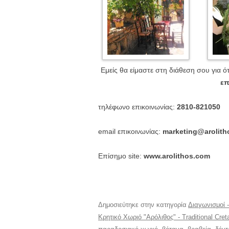
Εμείς θα είμαστε στη διάθεση σου για ότ
επ
τηλέφωνο επικοινωνίας:
2810-821050
email επικοινωνίας:
marketing@arolith
Επίσημο site:
www.arolithos.com
Δημοσιεύτηκε στην κατηγορία
Διαγωνισμοί 
Κρητικό Χωριό "Αρόλιθος" - Traditional Creta